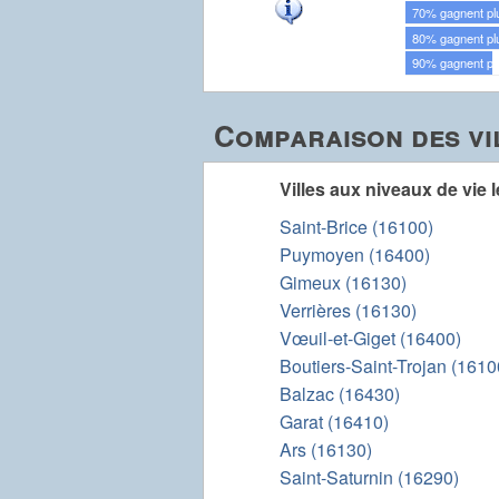
70% gagnent pl
80% gagnent pl
90% gagnent pl
Comparaison des vil
Villes aux niveaux de vie 
Saint-Brice (16100)
Puymoyen (16400)
Gimeux (16130)
Verrières (16130)
Vœuil-et-Giget (16400)
Boutiers-Saint-Trojan (1610
Balzac (16430)
Garat (16410)
Ars (16130)
Saint-Saturnin (16290)