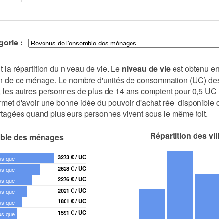
égorie :
 la répartition du niveau de vie. Le
niveau de vie
est obtenu en
n de ce ménage. Le nombre d'unités de consommation (UC) des
, les autres personnes de plus de 14 ans comptent pour 0,5 UC 
rmet d'avoir une bonne idée du pouvoir d'achat réel disponibl
rtagées quand plusieurs personnes vivent sous le même toit.
Répartition des vil
mble des ménages
3273 € / UC
us que
2628 € / UC
us que
2276 € / UC
us que
2021 € / UC
us que
1801 € / UC
us que
1591 € / UC
us que