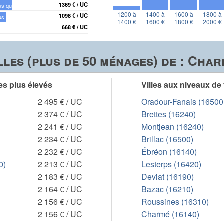
1369 € / UC
us que
1200 à
1400 à
1600 à
1800 à
1098 € / UC
us que
1400 €
1600 €
1800 €
2000 €
668 € / UC
us que
les (plus de 50 ménages) de : Char
les plus élevés
Villes aux niveaux de 
2 495 € / UC
Oradour-Fanais (16500
2 374 € / UC
Brettes (16240)
2 241 € / UC
Montjean (16240)
2 234 € / UC
Brillac (16500)
2 232 € / UC
Ébréon (16140)
0)
2 213 € / UC
Lesterps (16420)
2 183 € / UC
Deviat (16190)
2 164 € / UC
Bazac (16210)
2 156 € / UC
Roussines (16310)
2 156 € / UC
Charmé (16140)