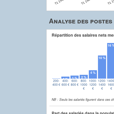
T1 1982
T1 1986
T1 1
Analyse des postes 
Répartition des salaires nets me
16 
10 %
4 %
2 %
1 %
1 %
0 %
200-
400-
600-
800-
1000-
1200-
1400
400 €
600 €
800 €
1000
1200
1400
160
€
€
€
€
NB : Seuls les salariés figurent dans ces ch
Part des salariés dans la popula