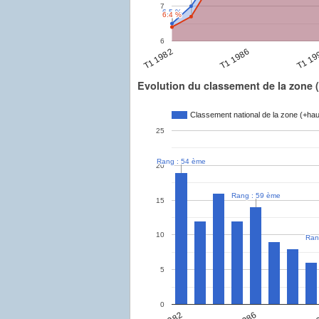
7
6.5 %
6.5 %
6.4 %
6.4 %
6
T1 1982
T1 1986
T1 19
Evolution du classement de la zone (
Classement national de la zone (+haut
25
Rang : 54 ème
Rang : 54 ème
20
Rang : 59 ème
Rang : 59 ème
15
10
Ran
Ran
5
0