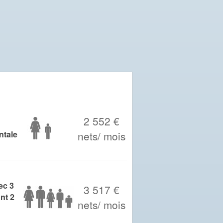
2 552 €
tale
nets/ mois
ec 3
3 517 €
nt 2
nets/ mois