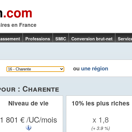
n
.com
aires en France
lassement
Professions
SMIC
Conversion brut-net
Servic
ent
ou
une région
pour : Charente
Niveau de vie
10% les plus riches
1 801 € /UC/mois
x 1,8
(+ 3.9 %)