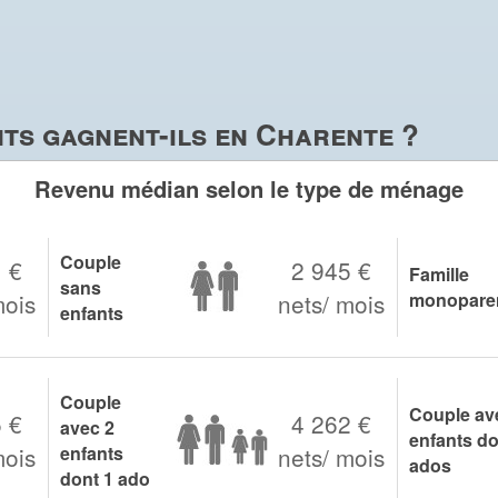
ts gagnent-ils en Charente ?
Revenu médian selon le type de ménage
Couple
 €
2 945 €
Famille
sans
mois
nets/ mois
monoparen
enfants
Couple
Couple av
 €
4 262 €
avec 2
enfants do
mois
enfants
nets/ mois
ados
dont 1 ado