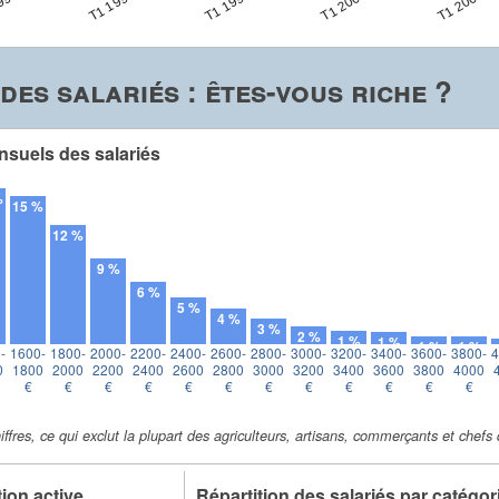
T1 1994
T1 1998
T1 2002
990
T1 2006
des salariés : êtes-vous riche ?
nsuels des salariés
%
15 %
12 %
9 %
6 %
5 %
4 %
3 %
2 %
1 %
1 %
1 %
1 %
-
1600-
1800-
2000-
2200-
2400-
2600-
2800-
3000-
3200-
3400-
3600-
3800-
4
0
1800
2000
2200
2400
2600
2800
3000
3200
3400
3600
3800
4000
€
€
€
€
€
€
€
€
€
€
€
€
iffres, ce qui exclut la plupart des agriculteurs, artisans, commerçants et chefs 
tion active
Répartition
des salariés
par catégor