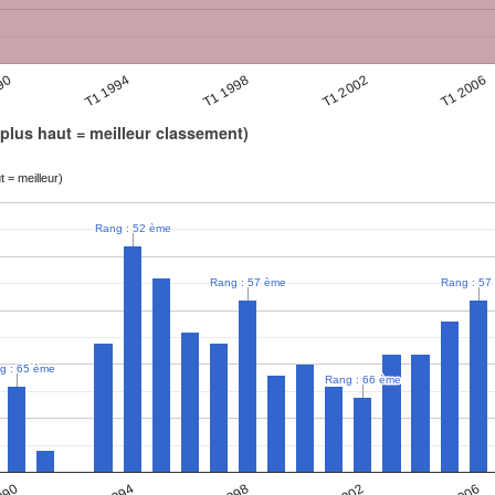
90
T1 1994
T1 1998
T1 2002
T1 2006
plus haut = meilleur classement)
 = meilleur)
Rang : 52 ème
Rang : 52 ème
Rang : 57 ème
Rang : 57 ème
Rang : 57
Rang : 57
g : 65 ème
g : 65 ème
Rang : 66 ème
Rang : 66 ème