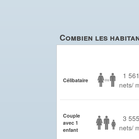
Combien les habitan
1 561
Célibataire
nets/ 
Couple
3 555
avec 1
nets/ 
enfant