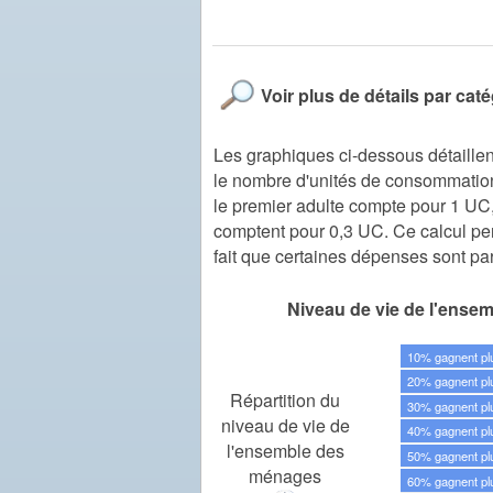
Voir plus de détails par cat
Les graphiques ci-dessous détaillent
le nombre d'unités de consommatio
le premier adulte compte pour 1 UC
comptent pour 0,3 UC. Ce calcul pe
fait que certaines dépenses sont pa
Niveau de vie de l'ense
10% gagnent pl
20% gagnent pl
Répartition du
30% gagnent pl
niveau de vie de
40% gagnent pl
l'ensemble des
50% gagnent pl
ménages
60% gagnent pl