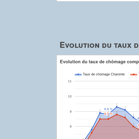
Evolution du taux 
Evolution du taux de chômage compar
Taux de chomage Charente
11
10
8.8 %
8.8 %
9
8.5 %
8.5 %
8