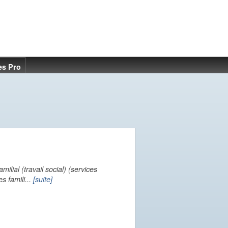
es Pro
ilial (travail social) (services
s famili...
[suite]