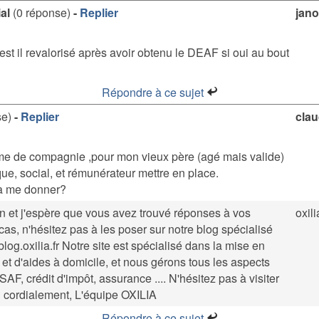
ial
(0 réponse)
-
Replier
jan
e est il revalorisé après avoir obtenu le DEAF si oui au bout
Répondre à ce sujet
se)
-
Replier
clau
ame de compagnie ,pour mon vieux père (agé mais valide)
que, social, et rémunérateur mettre en place.
 à me donner?
en et j'espère que vous avez trouvé réponses à vos
oxili
 cas, n'hésitez pas à les poser sur notre blog spécialisé
/blog.oxilia.fr Notre site est spécialisé dans la mise en
et d'aides à domicile, et nous gérons tous les aspects
AF, crédit d'impôt, assurance .... N'hésitez pas à visiter
en cordialement, L'équipe OXILIA
Répondre à ce sujet