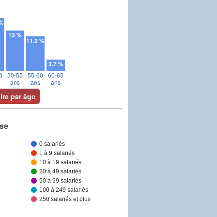
 %
13 %
11.2 %
3.7 %
0
50-55
55-60
60-65
ans
ans
ans
aire par âge
ise
0 salariés
1 à 9 salariés
10 à 19 salariés
20 à 49 salariés
50 à 99 salariés
100 à 249 salariés
250 salariés et plus