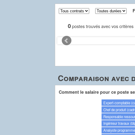
Fil
0
postes trouvés avec vos critères
Comparaison avec d
Comment le salaire pour ce poste se 
Expert-comptable (c
Chef de produit (cadr
Responsable ressour
Ingénieur travaux (bt
Analyste programmeu