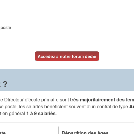
e poste
Accédez à notre forum dédié
 ?
de Directeur d'école primaire sont
très majoritairement des f
ce poste, les salariés bénéficient souvent d'un contrat de type
A
nt en général
1 à 9 salariés
.
ste
Répartition des âges