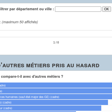
trer par département ou ville :
 :
(maximum 50 affichés)
1 / 0
'autres métiers pris au hasard
compare-t-il avec d'autres métiers ?
adre)
e)
ces humaines (sauf état-major des GE) (cadre)
p) (cadre)
r (cadre)