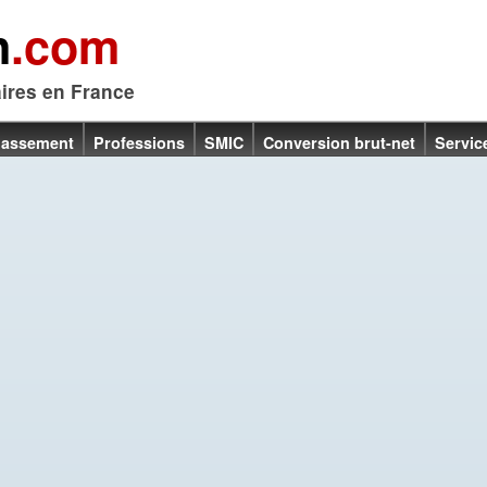
n
.com
aires en France
lassement
Professions
SMIC
Conversion brut-net
Servic