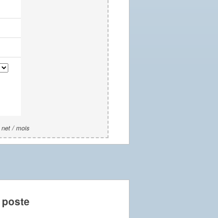
 net / mois
 poste