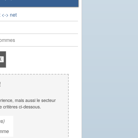
 <-> net
hommes
!
érience, mais aussi le secteur
e critères ci-dessous.
es)
mme