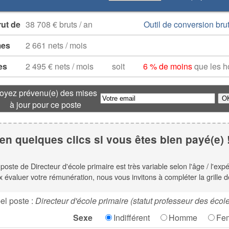
rut de
38 708 € bruts / an
Outil de conversion brut
mes
2 661 nets / mois
es
2 495 € nets / mois
soit
6 % de moins
que les 
oyez prévenu(e) des mises
à jour pour ce poste
en quelques clics si vous êtes bien payé(e) 
e poste de Directeur d'école primaire est très variable selon l'âge / l'exp
x évaluer votre rémunération, nous vous invitons à compléter la grille d
el poste :
Directeur d'école primaire (statut professeur des écol
Sexe
Indifférent
Homme
Fe