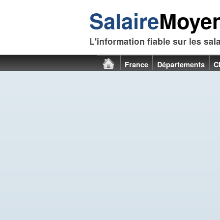
Salaire
Moye
L'information fiable sur les sal
France
Départements
C