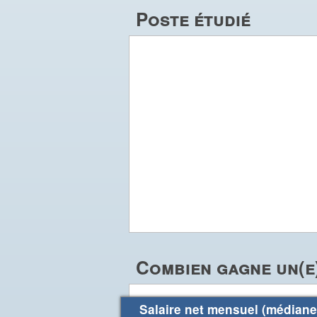
Poste étudié
Combien gagne un(e)
Salaire net mensuel (médiane