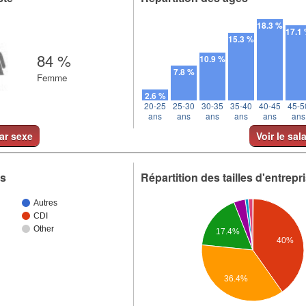
18.3 %
17.1
15.3 %
84 %
10.9 %
7.8 %
Femme
2.6 %
20-25
25-30
30-35
35-40
40-45
45-5
ans
ans
ans
ans
ans
ans
par sexe
Voir le sal
ts
Répartition des tailles d'entrepr
Autres
CDI
Other
17.4%
40%
36.4%