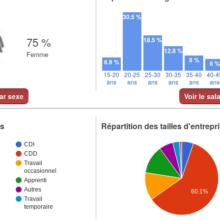
30.5 %
75 %
18.5 %
12.8 %
Femme
8 %
6.9 %
6 %
15-20
20-25
25-30
30-35
35-40
40-4
ans
ans
ans
ans
ans
ans
par sexe
Voir le sal
ts
Répartition des tailles d'entrepr
CDI
CDD
Travail
occasionnel
Apprenti
Autres
60.1%
Travail
temporaire