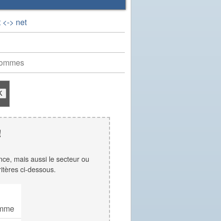
 <-> net
hommes
!
ence, mais aussi le secteur ou
ritères ci-dessous.
mme