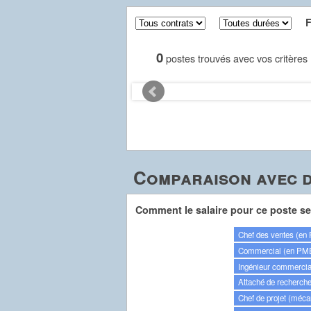
Fil
0
postes trouvés avec vos critères
Comparaison avec d
Comment le salaire pour ce poste se 
Chef des ventes (en 
Commercial (en PME 
Ingénieur commercia
Attaché de recherche
Chef de projet (méca