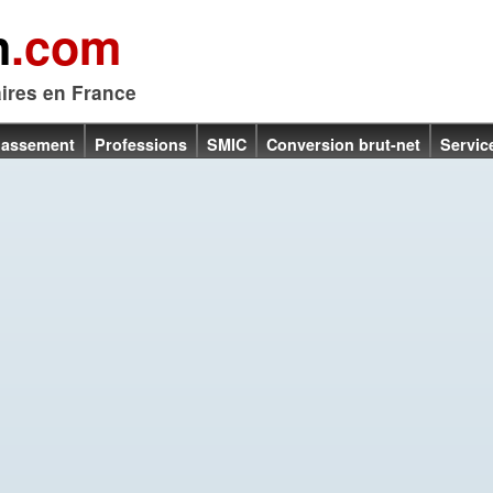
n
.com
aires en France
lassement
Professions
SMIC
Conversion brut-net
Servic