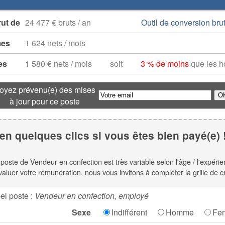
rut de
24 477 € bruts / an
Outil de conversion brut
mes
1 624 nets / mois
es
1 580 € nets / mois
soit
3 % de moins
que les 
oyez prévenu(e) des mises
à jour pour ce poste
en quelques clics si vous êtes bien payé(e) 
e poste de Vendeur en confection est très variable selon l'âge / l'expéri
valuer votre rémunération, nous vous invitons à compléter la grille de c
el poste :
Vendeur en confection, employé
Sexe
Indifférent
Homme
Fe