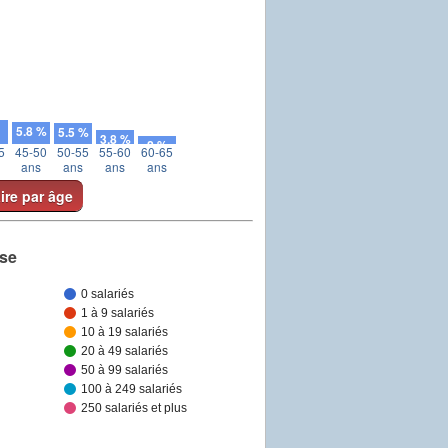
5.8 %
5.5 %
3.8 %
2 %
5
45-50
50-55
55-60
60-65
ans
ans
ans
ans
aire par âge
ise
0 salariés
1 à 9 salariés
10 à 19 salariés
20 à 49 salariés
50 à 99 salariés
100 à 249 salariés
250 salariés et plus