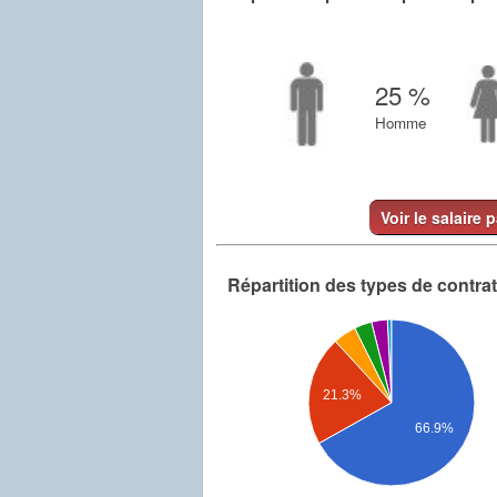
25 %
Homme
Voir le salaire 
Répartition des types de contra
21.3%
66.9%