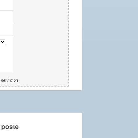
 net / mois
 poste