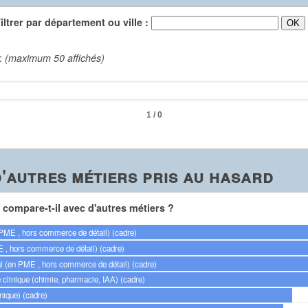
trer par département ou ville :
 :
(maximum 50 affichés)
1 / 0
'autres métiers pris au hasard
compare-t-il avec d'autres métiers ?
PME , hors commerce de détail) (cadre)
, hors commerce de détail) (cadre)
l (en PME , hors commerce de détail) (cadre)
 clinique (chimie, pharmacie, IAA) (cadre)
nique) (cadre)