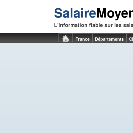
Salaire
Moye
L'information fiable sur les sal
France
Départements
C