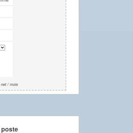
 net / mois
 poste