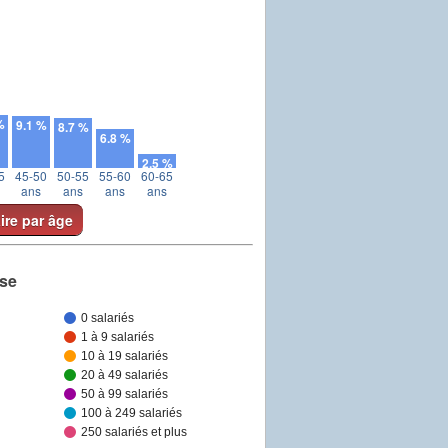
%
9.1 %
8.7 %
6.8 %
2.5 %
5
45-50
50-55
55-60
60-65
ans
ans
ans
ans
aire par âge
ise
0 salariés
1 à 9 salariés
10 à 19 salariés
20 à 49 salariés
50 à 99 salariés
100 à 249 salariés
250 salariés et plus