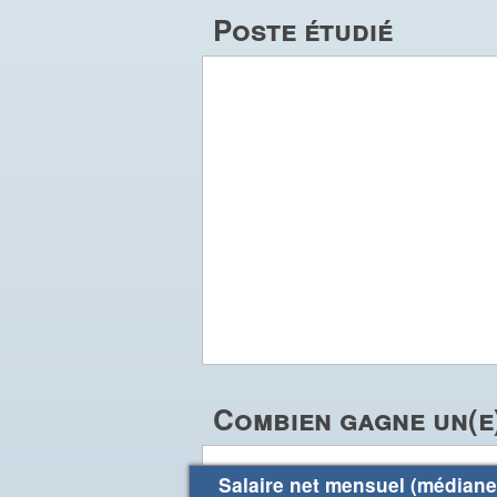
Poste étudié
Combien gagne un(e)
Salaire net mensuel (médiane