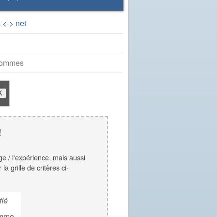
 <-> net
hommes
!
ge / l'expérience, mais aussi
a grille de critères ci-
fié
mme