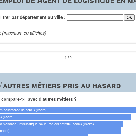
trer par département ou ville :
 :
(maximum 50 affichés)
1 / 0
'autres métiers pris au hasard
compare-t-il avec d'autres métiers ?
s commerce de détail) (cadre)
) (cadre)
ntenance (informatique, sauf Etat, collectivité locale) (cadre)
(cadre)