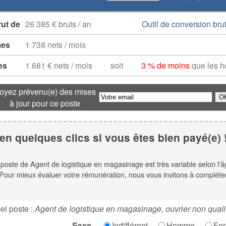
rut de
26 385 € bruts / an
Outil de conversion brut
mes
1 738 nets / mois
es
1 681 € nets / mois
soit
3 % de moins
que les 
oyez prévenu(e) des mises
à jour pour ce poste
en quelques clics si vous êtes bien payé(e) 
e poste de Agent de logistique en magasinage est très variable selon l'â
. Pour mieux évaluer votre rémunération, nous vous invitons à compléter l
el poste :
Agent de logistique en magasinage, ouvrier non quali
Sexe
Indifférent
Homme
Fe