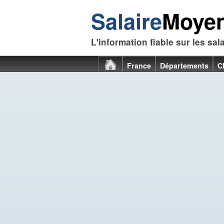
Salaire
Moye
L'information fiable sur les sal
France
Départements
C