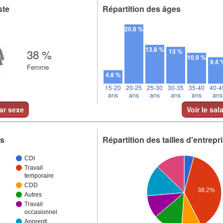
ste
Répartition des âges
20.8 %
13.8 %
38 %
13 %
10.9 %
9.4 
Femme
4.8 %
15-20
20-25
25-30
30-35
35-40
40-4
ans
ans
ans
ans
ans
ans
par sexe
Voir le sal
ts
Répartition des tailles d'entrepr
CDI
Travail
temporaire
CDD
38.2%
Autres
Travail
occasionnel
Apprenti