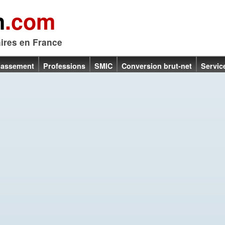
n
.com
aires en France
lassement
Professions
SMIC
Conversion brut-net
Servic