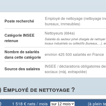
Employé de nettoyage (nettoyage ind
Poste recherché
bureaux, immeubles)
Nettoyeurs (684a)
Catégorie INSEE
Salariés du secteur privé chargés de nettoyer
retenue
locaux industriels ou collectifs (bureaux,...), e
Nombre de salariés
environ 425 500 salariés en France
dans cette catégorie
INSEE / déclarations obligatoires d
Source des salaires
sociaux (màj. extrapolée)
) Employé de nettoyage ?
)
1 518
€ nets / mois
(à plein te