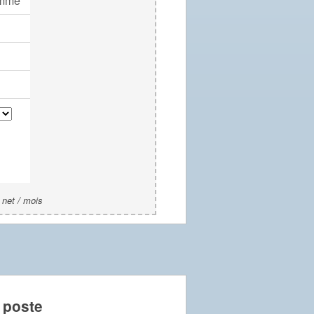
mme
 net / mois
 poste