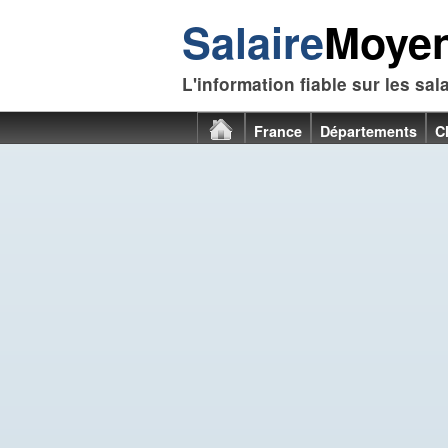
Salaire
Moye
L'information fiable sur les sal
France
Départements
C