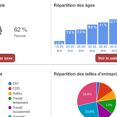
ste
Répartition des âges
12.7
11 %
9.9 %
62 %
7.5 %
7.2 %
Femme
1.7 %
15-20
20-25
25-30
30-35
35-40
40-4
ans
ans
ans
ans
ans
ans
par sexe
Voir le sal
ts
Répartition des tailles d'entrepr
CDI
CDD
Autres
28.6%
Travail
temporaire
13%
Travail
23.6%
occasionnel
Apprenti