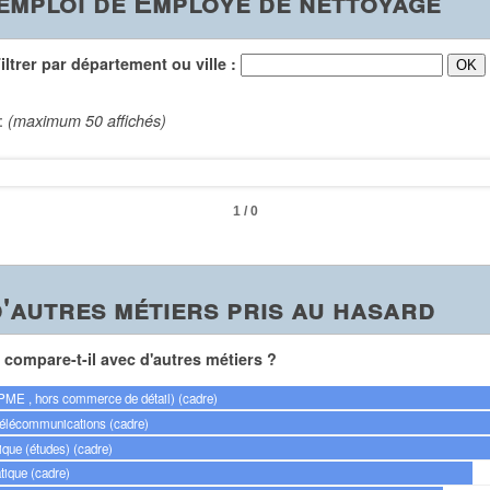
emploi de Employé de nettoyage
trer par département ou ville :
 :
(maximum 50 affichés)
1 / 0
'autres métiers pris au hasard
compare-t-il avec d'autres métiers ?
PME , hors commerce de détail) (cadre)
télécommunications (cadre)
ique (études) (cadre)
tique (cadre)