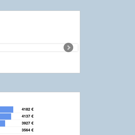
4182 €
4137 €
3927 €
3564 €