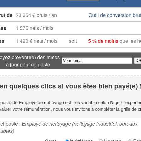
rut de
23 354 € bruts / an
Outil de conversion brut
mes
1 575 nets / mois
es
1 490 € nets / mois
soit
5 % de moins
que les 
oyez prévenu(e) des mises
à jour pour ce poste
en quelques clics si vous êtes bien payé(e) 
e poste de Employé de nettoyage est très variable selon l'âge / l'expéri
valuer votre rémunération, nous vous invitons à compléter la grille de c
el poste :
Employé de nettoyage (nettoyage industriel, bureaux,
ubles)