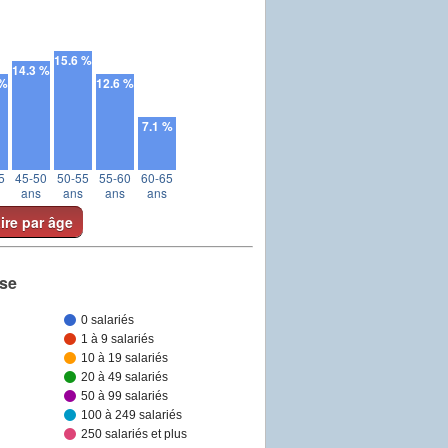
15.6 %
14.3 %
 %
12.6 %
7.1 %
5
45-50
50-55
55-60
60-65
ans
ans
ans
ans
aire par âge
ise
0 salariés
1 à 9 salariés
10 à 19 salariés
20 à 49 salariés
50 à 99 salariés
100 à 249 salariés
250 salariés et plus