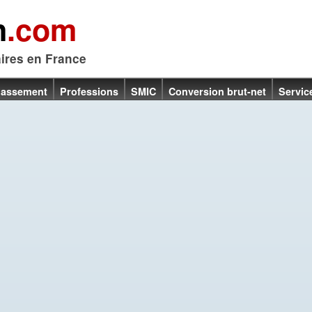
n
.com
aires en France
lassement
Professions
SMIC
Conversion brut-net
Servic