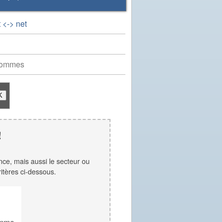
 <-> net
hommes
!
ence, mais aussi le secteur ou
ritères ci-dessous.