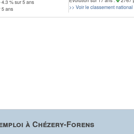
Evolution sur 17 ans :
2767 
4.3 % sur 5 ans
>> Voir le classement national
 5 ans
emploi à Chézery-Forens