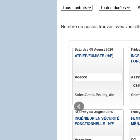
Aff
Nombre de postes trouvés avec vos crit
Saturday 08 August 2026
Frida
ATRIER/FUMISTE (H/F)
INGÉ
FONC
Adecco
Assy
€36
Saint-Genis-Pouilly, Ain
Saint
Saturday 08 August 2026
Frida
INGÉNIEUR EN SÉCURITÉ
FEM
FONCTIONNELLE - H/F
MÉN
Assystem
O2