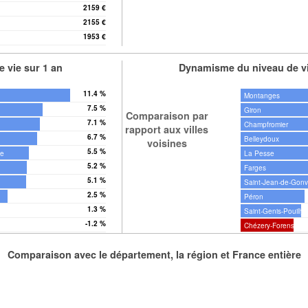
2159 €
2155 €
1953 €
 vie sur 1 an
Dynamisme du niveau de vi
11.4 %
Montanges
7.5 %
Giron
Comparaison par
7.1 %
Champfromier
rapport aux villes
6.7 %
Belleydoux
voisines
5.5 %
le
La Pesse
5.2 %
Farges
5.1 %
Saint-Jean-de-Gonvi
2.5 %
Péron
1.3 %
Saint-Genis-Pouilly
-1.2 %
Chézery-Forens
Comparaison avec le département, la région et France entière