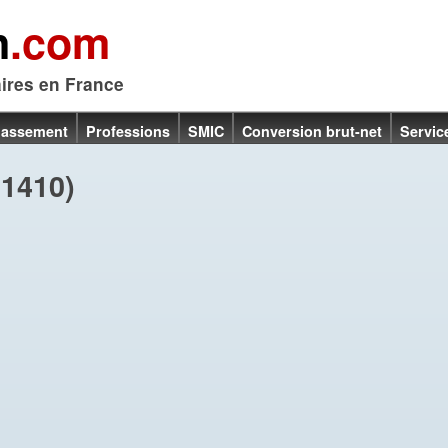
n
.com
aires en France
lassement
Professions
SMIC
Conversion brut-net
Servic
1410)