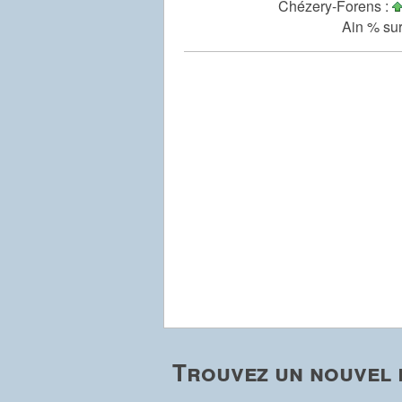
Chézery-Forens :
Ain % sur
Trouvez un nouvel 