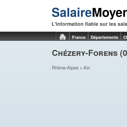
Salaire
Moye
L'information fiable sur les sal
France
Départements
C
Chézery-Forens (0
Rhône-Alpes
>
Ain