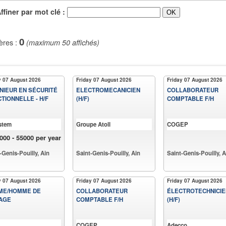
iner par mot clé :
0
ères :
(maximum 50 affichés)
y 07 August 2026
Friday 07 August 2026
Friday 07 August 2026
NIEUR EN SÉCURITÉ
ELECTROMECANICIEN
COLLABORATEUR
TIONNELLE - H/F
(H/F)
COMPTABLE F/H
stem
Groupe Atoll
COGEP
000 - 55000 per year
-Genis-Pouilly, Ain
Saint-Genis-Pouilly, Ain
Saint-Genis-Pouilly, A
y 07 August 2026
Friday 07 August 2026
Friday 07 August 2026
ME/HOMME DE
COLLABORATEUR
ÉLECTROTECHNICIE
AGE
COMPTABLE F/H
(H/F)
COGEP
Adecco