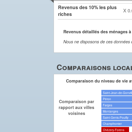
Revenus des 10% les plus
X 0.
riches
Revenus détaillés des ménages à
Nous ne disposons de ces données dét
Comparaisons local
Comparaison du niveau de vie av
Saint-Jean-de-Gonvil
Péron
Comparaison par
Farges
rapport aux villes
Montanges
voisines
Saint-Genis-Pouilly
Champfromier
Chézery-Forens