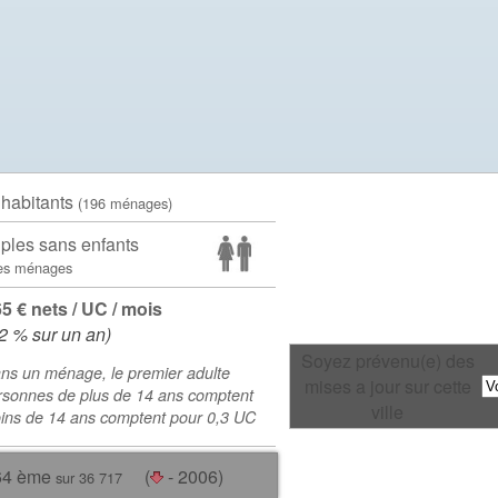
 habitants
(196 ménages)
ples sans enfants
es ménages
65 € nets / UC / mois
.2 % sur un an)
Soyez prévenu(e) des
ns un ménage, le premier adulte
mises a jour sur cette
rsonnes de plus de 14 ans comptent
ville
oins de 14 ans comptent pour 0,3 UC
64 ème
(
- 2006)
sur 36 717