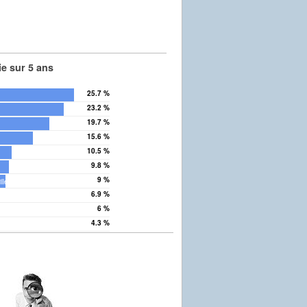
e sur 5 ans
25.7 %
23.2 %
19.7 %
15.6 %
10.5 %
9.8 %
9 %
lle
6.9 %
6 %
4.3 %