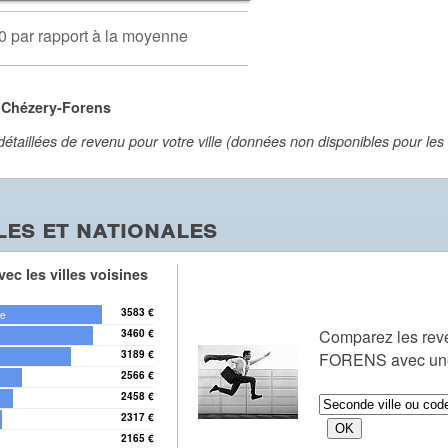
0 par rapport à la moyenne
 Chézery-Forens
aillées de revenu pour votre ville (données non disponibles pour les vi
es et nationales
ec les villes voisines
3583 €
le
Comparez les re
3460 €
3189 €
FORENS avec une 
2566 €
2458 €
2317 €
2165 €