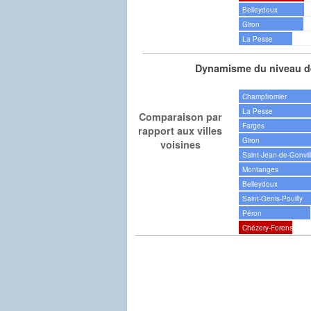
Belleydoux
Giron
La Pesse
Dynamisme du niveau de
Champfromier
La Pesse
Comparaison par
Farges
rapport aux villes
Giron
voisines
Saint-Jean-de-Gonvil
Montanges
Belleydoux
Saint-Genis-Pouilly
Péron
Chézery-Forens