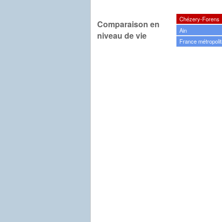
Chézery-Forens
Comparaison en
Ain
niveau de vie
France métropolit