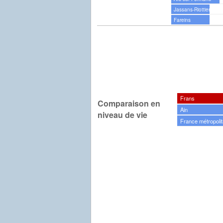
Jassans-Riottier
Fareins
Frans
Comparaison en
Ain
niveau de vie
France métropolit