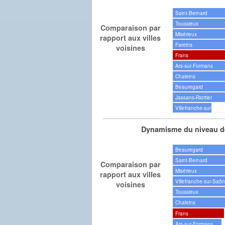
Saint-Bernard
Toussieux
Comparaison par
Misérieux
rapport aux villes
Fareins
voisines
Frans
Ars-sur-Formans
Chaleins
Beauregard
Jassans-Riottier
Villefranche-sur-Saô
Dynamisme du niveau de
Beauregard
Saint-Bernard
Comparaison par
Misérieux
rapport aux villes
Villefranche-sur-Saô
voisines
Toussieux
Chaleins
Frans
Ars-sur-Formans