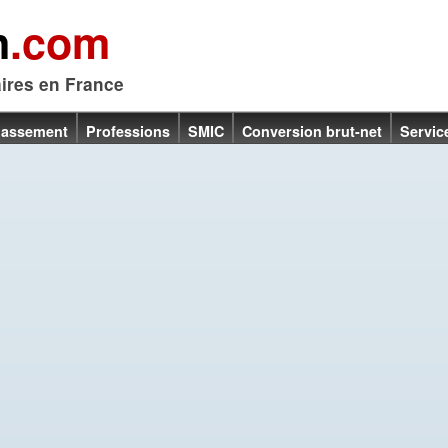
n
.com
aires en France
lassement
Professions
SMIC
Conversion brut-net
Servic