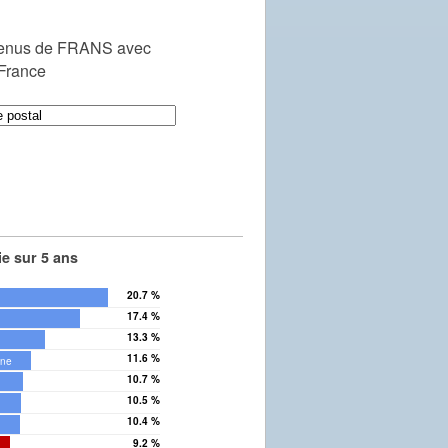
venus de FRANS avec
 France
e sur 5 ans
20.7 %
17.4 %
13.3 %
11.6 %
ône
10.7 %
10.5 %
10.4 %
9.2 %