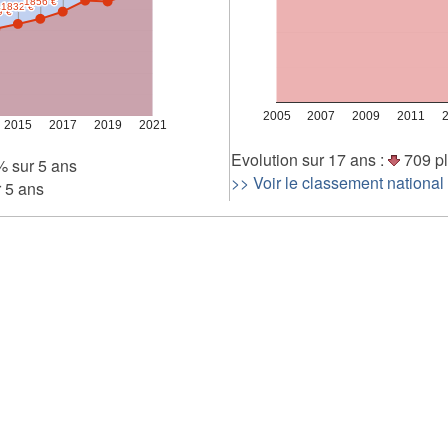
1856 €
1856 €
1832 €
1832 €
9 €
9 €
1 000
0
2005
2007
2009
2011
2015
2017
2019
2021
Evolution sur 17 ans :
709 pl
% sur 5 ans
>> Voir le classement national
 5 ans