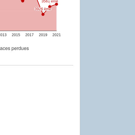
3561 ème
3561 ème
3926 ème
3926 ème
2013
2015
2017
2019
2021
aces perdues