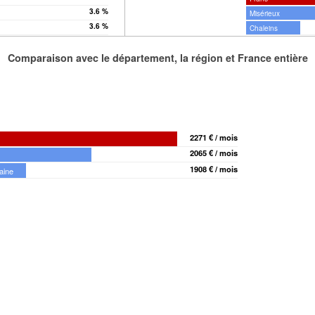
3.6 %
Misérieux
3.6 %
Chaleins
Comparaison avec le département, la région et France entière
2271 € / mois
2065 € / mois
1908 € / mois
aine