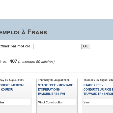
emploi à Frans
iner par mot clé :
407
ères :
(maximum 50 affichés)
day 06 August 2026
Thursday 06 August 2026
Thursday 06 August 20
OGISTE MÉDICAL
STAGE / PFE - MONTAGE
STAGE / PFE -
), KOUROU
D'OPÉRATIONS
CONDUCTEUR.RICE 
IMMOBILIÈRES F/H
TRAVAUX TP / ENRO
ins
Vinci Construction
Vinci