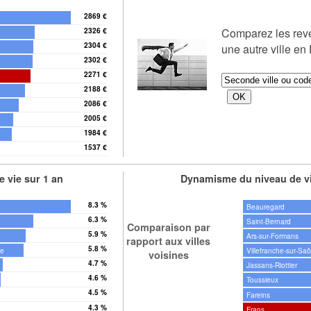
2869 €
Comparez les re
2326 €
2304 €
une autre ville en
2302 €
2271 €
2188 €
2086 €
2005 €
1984 €
1537 €
ne
 vie sur 1 an
Dynamisme du niveau de vi
8.3 %
Beauregard
6.3 %
Saint-Bernard
Comparaison par
5.9 %
Ars-sur-Formans
rapport aux villes
5.8 %
ne
Villefranche-sur-Sa
voisines
4.7 %
Jassans-Riottier
4.6 %
Toussieux
4.5 %
Fareins
4.3 %
Frans