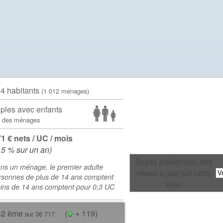
84 habitants
(1 012 ménages)
ples avec enfants
 des ménages
71 € nets / UC / mois
.5 % sur un an)
Soyez prévenu(e) des
ns un ménage, le premier adulte
mises a jour sur cette
rsonnes de plus de 14 ans comptent
ville
oins de 14 ans comptent pour 0,3 UC
42 ème
(
+ 119)
sur 36 717