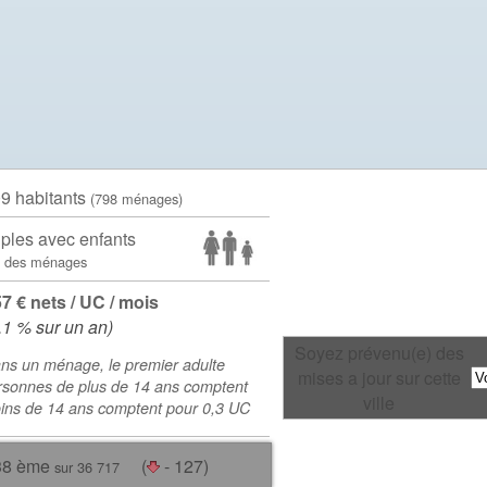
09 habitants
(798 ménages)
ples avec enfants
 des ménages
57 € nets / UC / mois
.1 % sur un an)
Soyez prévenu(e) des
ns un ménage, le premier adulte
mises a jour sur cette
rsonnes de plus de 14 ans comptent
ville
oins de 14 ans comptent pour 0,3 UC
38 ème
(
- 127)
sur 36 717