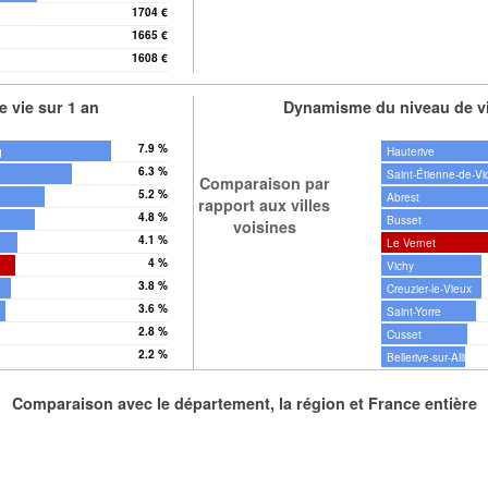
1704 €
1665 €
1608 €
 vie sur 1 an
Dynamisme du niveau de vi
7.9 %
q
Hauterive
6.3 %
Saint-Étienne-de-Vi
Comparaison par
5.2 %
Abrest
rapport aux villes
4.8 %
Busset
voisines
4.1 %
Le Vernet
4 %
Vichy
3.8 %
Creuzier-le-Vieux
3.6 %
Saint-Yorre
2.8 %
Cusset
2.2 %
Bellerive-sur-Allier
Comparaison avec le département, la région et France entière