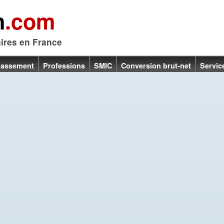
n
.com
aires en France
lassement
Professions
SMIC
Conversion brut-net
Servic