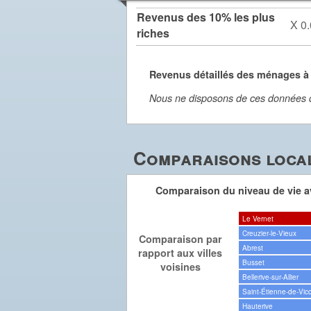
Revenus des 10% les plus
X 0.
riches
Revenus détaillés des ménages à
Nous ne disposons de ces données dét
Comparaisons local
Comparaison du niveau de vie av
Le Vernet
Creuzier-le-Vieux
Comparaison par
Abrest
rapport aux villes
Busset
voisines
Bellerive-sur-Allier
Saint-Étienne-de-Vic
Hauterive