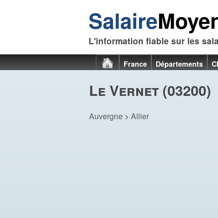
Salaire
Moye
L'information fiable sur les sal
France
Départements
C
Le Vernet (03200)
Auvergne
>
Allier