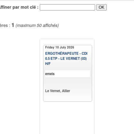
iner par mot clé :
1
ères :
(maximum 50 affichés)
Friday 10 July 2026
ERGOTHÉRAPEUTE - CDI
0.5 ETP - LE VERNET (03)
H/F
emeis
Le Vernet, Allier