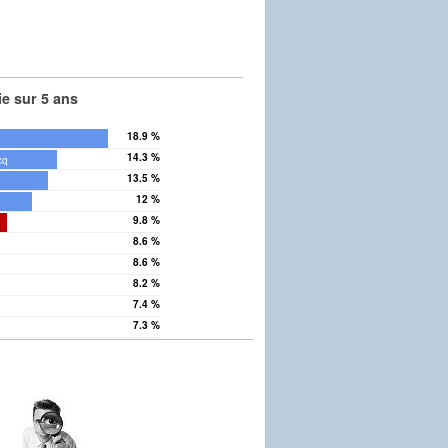
e sur 5 ans
18.9 %
14.3 %
cq
13.5 %
12 %
9.8 %
8.6 %
8.6 %
8.2 %
7.4 %
7.3 %