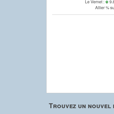
Le Vernet :
9.
Allier % s
Trouvez un nouvel 