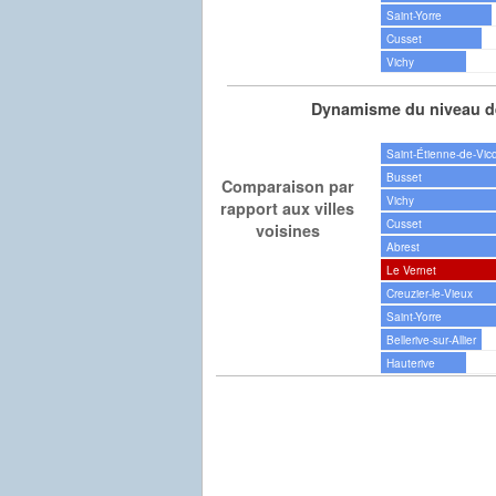
Saint-Yorre
Cusset
Vichy
Dynamisme du niveau de
Saint-Étienne-de-Vic
Busset
Comparaison par
Vichy
rapport aux villes
Cusset
voisines
Abrest
Le Vernet
Creuzier-le-Vieux
Saint-Yorre
Bellerive-sur-Allier
Hauterive