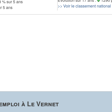
Evolution sur 17 ans :
1290 
8 % sur 5 ans
>> Voir le classement national
ur 5 ans
emploi à Le Vernet