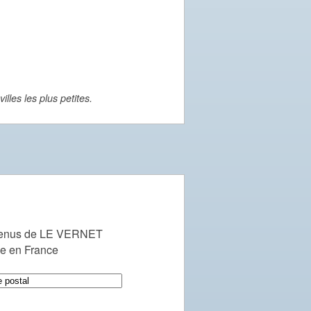
lles les plus petites.
venus de LE VERNET
le en France