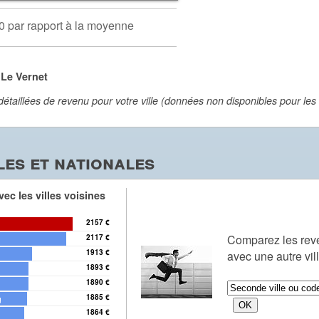
0 par rapport à la moyenne
 Le Vernet
aillées de revenu pour votre ville (données non disponibles pour les vi
es et nationales
ec les villes voisines
2157 €
Comparez les re
2117 €
1913 €
avec une autre vil
1893 €
1890 €
1885 €
q
1864 €