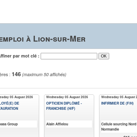
emploi à Lion-sur-Mer
iner par mot clé :
146
ères :
(maximum 50 affichés)
sday 05 August 2026
Wednesday 05 August 2026
Wednesday 05 August 
OYÉ(E) DE
OPTICIEN DIPLÔMÉ -
INFIRMIER DE (F/H)
TAURATION
FRANCHISE (H/F)
ass Group
Alain Afflelou
Cellule sourcing Nord
Normandie