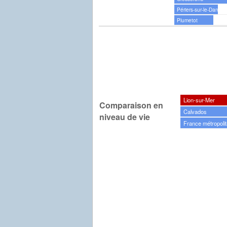
Périers-sur-le-Dan
Plumetot
Lion-sur-Mer
Comparaison en
Calvados
niveau de vie
France métropolit