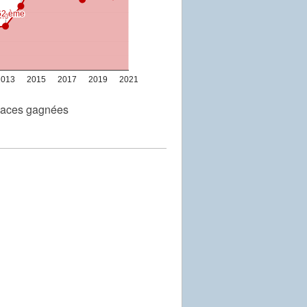
62 ème
62 ème
me
me
2013
2015
2017
2019
2021
laces gagnées