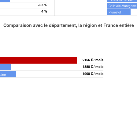
-3.3 %
Colleville-Montgome
-4 %
Plumetot
Comparaison avec le département, la région et France entière
2156 € / mois
1888 € / mois
1908 € / mois
aine