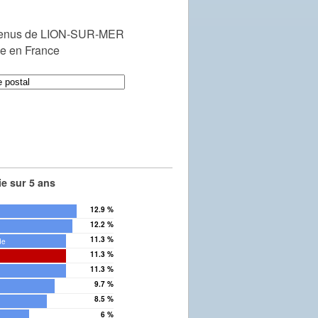
venus de LION-SUR-MER
le en France
e sur 5 ans
12.9 %
12.2 %
11.3 %
de
11.3 %
11.3 %
9.7 %
8.5 %
6 %