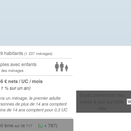
39 habitants
(1 237 ménages)
ples avec enfants
 des ménages
56 € nets / UC / mois
.1 % sur un an)
Soyez prévenu(e) des
ns un ménage, le premier adulte
mises a jour sur cette
rsonnes de plus de 14 ans comptent
ville
oins de 14 ans comptent pour 0,3 UC
60 ème
(
+ 787)
sur 36 717