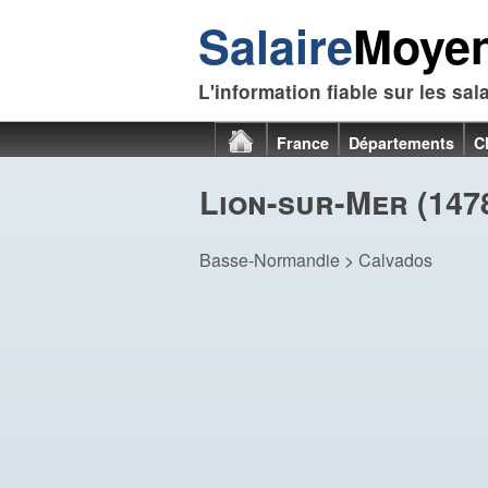
Salaire
Moye
L'information fiable sur les sal
France
Départements
C
Lion-sur-Mer (147
Basse-Normandie
>
Calvados