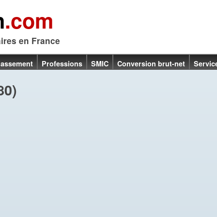
n
.com
aires en France
lassement
Professions
SMIC
Conversion brut-net
Servic
80)