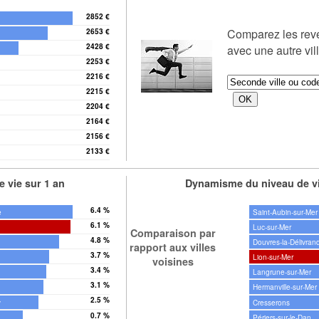
2852 €
Comparez les re
2653 €
2428 €
avec une autre vil
2253 €
2216 €
y
2215 €
2204 €
e
2164 €
2156 €
2133 €
 vie sur 1 an
Dynamisme du niveau de vi
6.4 %
e
Saint-Aubin-sur-Mer
6.1 %
Luc-sur-Mer
Comparaison par
4.8 %
Douvres-la-Délivran
rapport aux villes
3.7 %
Lion-sur-Mer
voisines
3.4 %
Langrune-sur-Mer
3.1 %
Hermanville-sur-Mer
2.5 %
y
Cresserons
0.7 %
Périers-sur-le-Dan