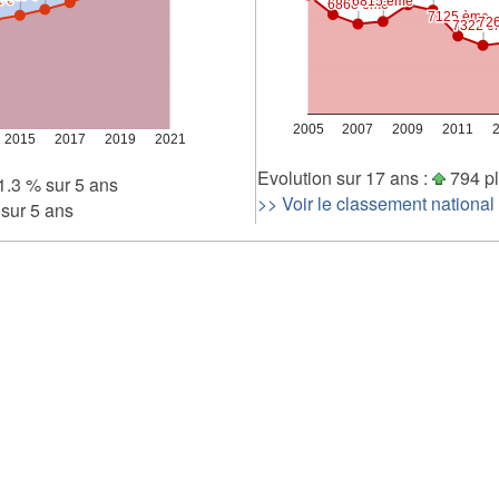
6815 ème
6815 ème
1 €
1 €
6868 ème
6868 ème
7125 ème
7125 ème
72
72
7322 è
7322 è
2 000
1 000
0
2005
2007
2009
2011
2015
2017
2019
2021
Evolution sur 17 ans :
794 p
.3 % sur 5 ans
>> Voir le classement national
sur 5 ans