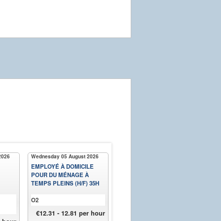
2026
Wednesday 05 August 2026
Wednesday 05 August 2026
Tues
EMPLOYÉ À DOMICILE
EMPLOYÉ DE MÉNAGE-
TEC
POUR DU MÉNAGE À
REPASSAGE H/F
MAI
TEMPS PLEINS (H/F) 35H
O2
O2
Grou
€12.31 - 12.81 per hour
€12.31 - 12.81 per hour