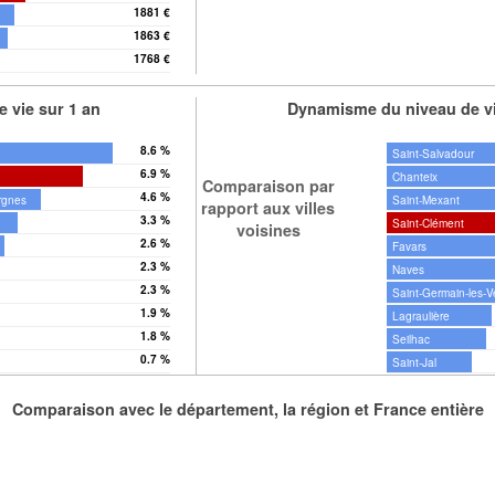
1881 €
1863 €
1768 €
 vie sur 1 an
Dynamisme du niveau de vi
8.6 %
Saint-Salvadour
6.9 %
Chanteix
Comparaison par
4.6 %
rgnes
Saint-Mexant
rapport aux villes
3.3 %
Saint-Clément
voisines
2.6 %
Favars
2.3 %
Naves
2.3 %
Saint-Germain-les-
1.9 %
Lagraulière
1.8 %
Seilhac
0.7 %
Saint-Jal
Comparaison avec le département, la région et France entière