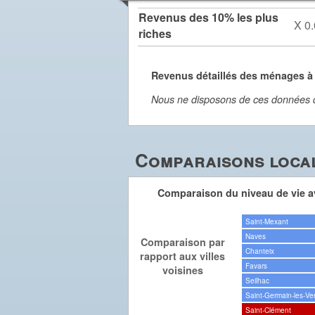
Revenus des 10% les plus
X 0.
riches
Revenus détaillés des ménages à
Nous ne disposons de ces données dét
Comparaisons local
Comparaison du niveau de vie av
Saint-Mexant
Naves
Comparaison par
Chanteix
rapport aux villes
Favars
voisines
Seilhac
Saint-Germain-les-Ve
Saint-Clément