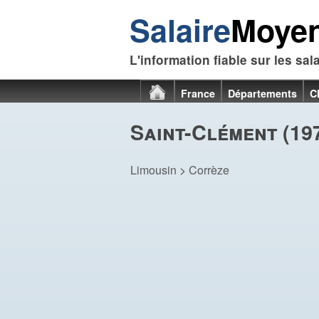
Salaire
Moye
L'information fiable sur les sal
France
Départements
C
Saint-Clément (19
Limousin
>
Corrèze