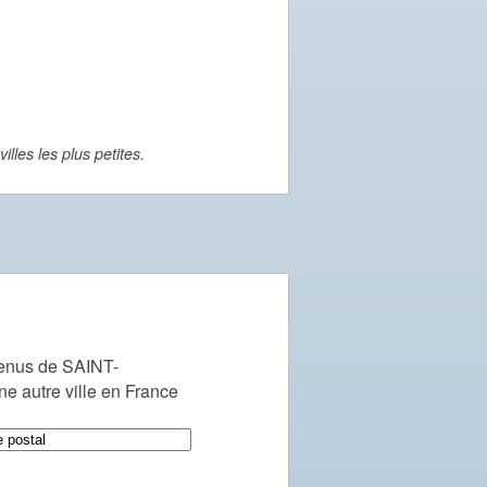
lles les plus petites.
enus de SAINT-
 autre ville en France