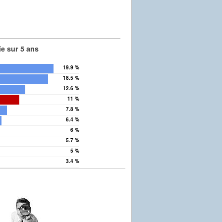
e sur 5 ans
19.9 %
18.5 %
12.6 %
11 %
7.8 %
6.4 %
6 %
Vergnes
5.7 %
5 %
3.4 %