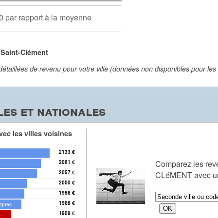
0 par rapport à la moyenne
 Saint-Clément
aillées de revenu pour votre ville (données non disponibles pour les vi
es et nationales
ec les villes voisines
2133 €
Comparez les rev
2081 €
2057 €
CLéMENT avec une
2000 €
1986 €
1968 €
rgnes
1909 €