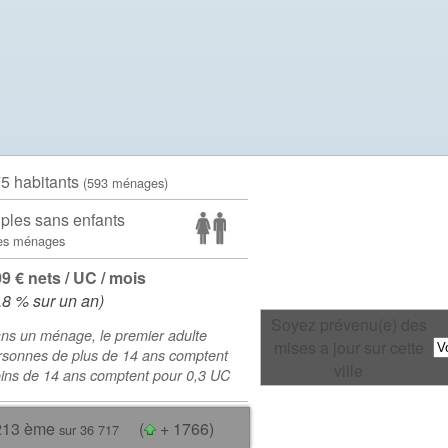
75 habitants
(593 ménages)
ples sans enfants
es ménages
09 € nets / UC / mois
.8 % sur un an)
Soyez prévenu(e) des
ns un ménage, le premier adulte
mises a jour sur cette
rsonnes de plus de 14 ans comptent
ville
oins de 14 ans comptent pour 0,3 UC
213 ème
(
+ 1766)
sur 36 717