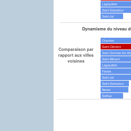
Lagraulière
Saint-Salvadour
Saint-Jal
Dynamisme du niveau de
Chanteix
Saint-Clément
Comparaison par
Saint-Germain-les-Ve
rapport aux villes
Saint-Mexant
voisines
Lagraulière
Favars
Saint-Jal
Saint-Salvadour
Naves
Seilhac