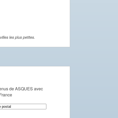
lles les plus petites.
venus de ASQUES avec
 France