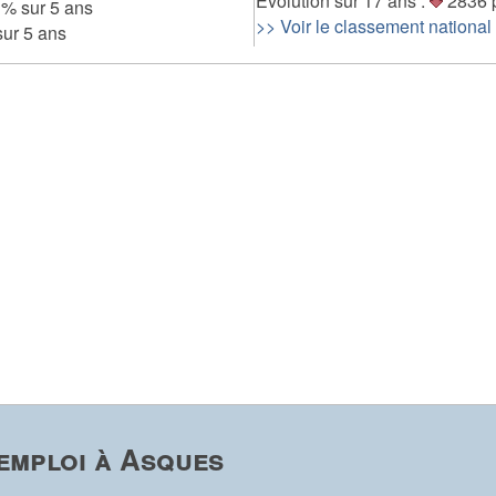
Evolution sur 17 ans :
2836 
 % sur 5 ans
>> Voir le classement national
ur 5 ans
emploi à Asques