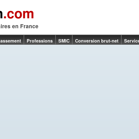
n
.com
aires en France
lassement
Professions
SMIC
Conversion brut-net
Servic