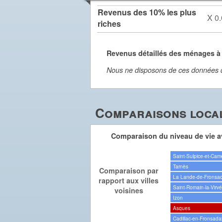
Revenus des 10% les plus
X 0.
riches
Revenus détaillés des ménages 
Nous ne disposons de ces données dét
Comparaisons local
Comparaison du niveau de vie av
Saint-Sulpice-et-Cam
Tarnès
Comparaison par
La Lande-de-Fronsa
rapport aux villes
Saint-Romain-la-Virv
voisines
Izon
Asques
Cadillac-en-Fronsada