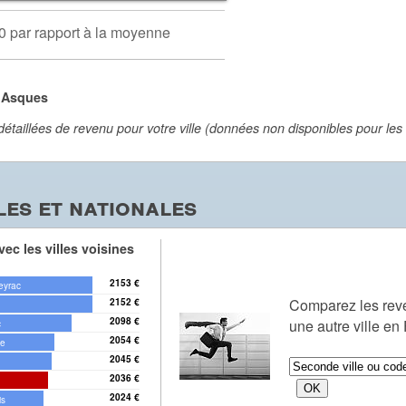
0 par rapport à la moyenne
à Asques
aillées de revenu pour votre ville (données non disponibles pour les vi
es et nationales
ec les villes voisines
2153 €
eyrac
Comparez les re
2152 €
2098 €
une autre ville en
c
2054 €
ée
2045 €
2036 €
2024 €
is