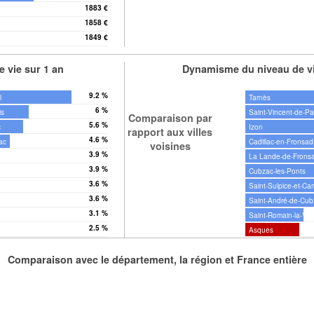
1883 €
1858 €
l
1849 €
ac
 vie sur 1 an
Dynamisme du niveau de vi
9.2 %
l
Tarnès
6 %
is
Saint-Vincent-de-Pa
Comparaison par
5.6 %
c
Izon
rapport aux villes
4.6 %
ac
Cadillac-en-Fronsad
voisines
3.9 %
La Lande-de-Frons
3.9 %
Cubzac-les-Ponts
3.6 %
ée
Saint-Sulpice-et-Ca
3.6 %
Saint-André-de-Cub
3.1 %
eyrac
Saint-Romain-la-Vir
2.5 %
Asques
Comparaison avec le département, la région et France entière