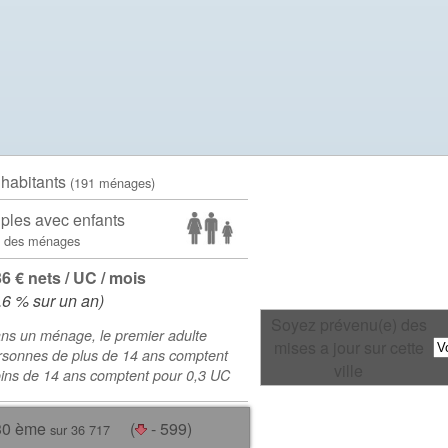
 habitants
(191 ménages)
ples avec enfants
 des ménages
36 € nets / UC / mois
.6 % sur un an)
Soyez prévenu(e) des
ns un ménage, le premier adulte
mises a jour sur cette
rsonnes de plus de 14 ans comptent
ville
oins de 14 ans comptent pour 0,3 UC
30 ème
(
- 599)
sur 36 717