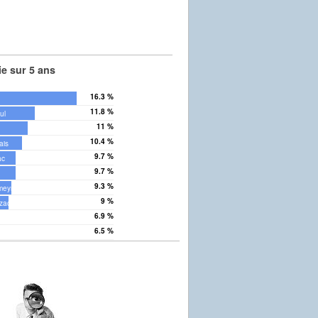
e sur 5 ans
16.3 %
11.8 %
ul
11 %
10.4 %
ais
9.7 %
ac
9.7 %
9.3 %
meyrac
9 %
zac
6.9 %
vée
6.5 %