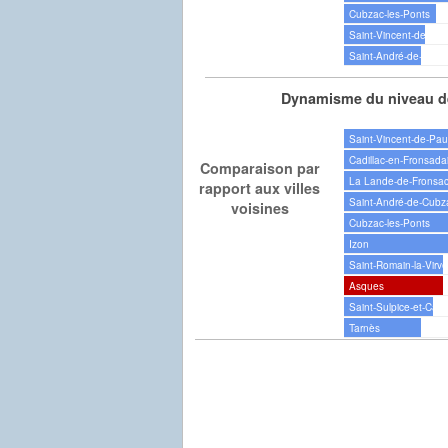
Cubzac-les-Ponts
Saint-Vincent-de-Pau
Saint-André-de-Cubz
Dynamisme du niveau de
Saint-Vincent-de-Pau
Cadillac-en-Fronsada
Comparaison par
La Lande-de-Fronsa
rapport aux villes
Saint-André-de-Cubz
voisines
Cubzac-les-Ponts
Izon
Saint-Romain-la-Virv
Asques
Saint-Sulpice-et-Cam
Tarnès