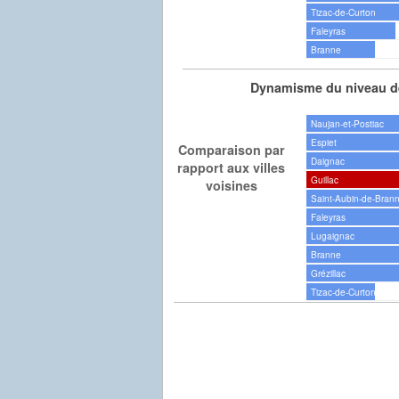
Tizac-de-Curton
Faleyras
Branne
Dynamisme du niveau de
Naujan-et-Postiac
Espiet
Comparaison par
Daignac
rapport aux villes
Guillac
voisines
Saint-Aubin-de-Bran
Faleyras
Lugaignac
Branne
Grézillac
Tizac-de-Curton