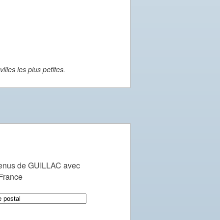
lles les plus petites.
venus de GUILLAC avec
 France