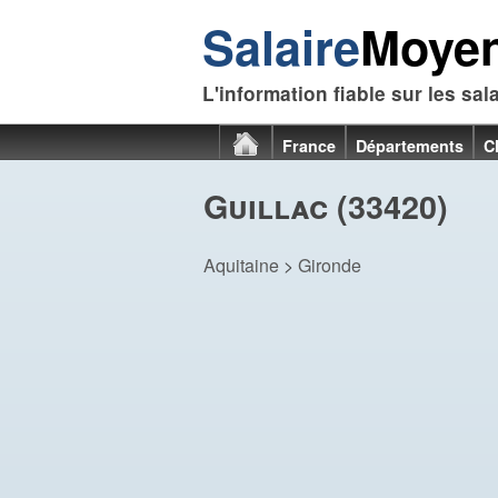
Salaire
Moye
L'information fiable sur les sal
France
Départements
C
Guillac (33420)
Aquitaine
>
Gironde