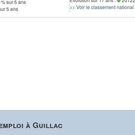
Evolution sur 17 ans :
20122
 % sur 5 ans
>> Voir le classement national
ur 5 ans
emploi à Guillac