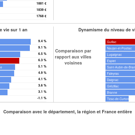
1881 €
1839 €
1768 €
 vie sur 1 an
Dynamisme du niveau de vi
9.4 %
Guillac
9.1 %
Naujan-et-Postiac
Comparaison par
6.5 %
Lugaignac
rapport aux villes
6.3 %
Espiet
voisines
5.1 %
ne
Saint-Aubin-de-Bra
4.9 %
Faleyras
4.1 %
Daignac
3.6 %
Grézillac
3.1 %
Branne
-1.1 %
Tizac-de-Curton
Comparaison avec le département, la région et France entière