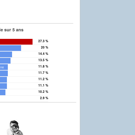
e sur 5 ans
27.3 %
20 %
14.4 %
13.5 %
11.8 %
nne
11.7 %
11.2 %
11.1 %
10.2 %
2.9 %