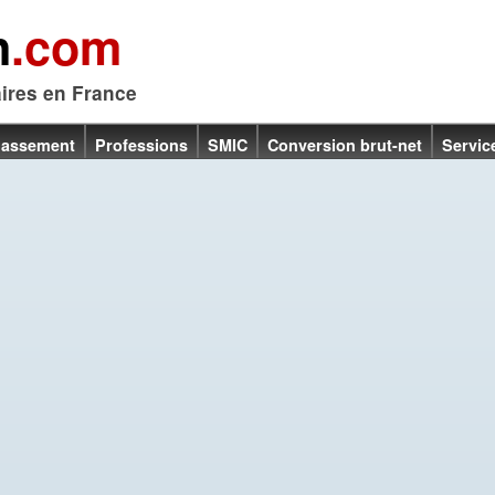
n
.com
aires en France
lassement
Professions
SMIC
Conversion brut-net
Servic