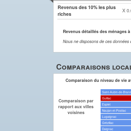
Revenus des 10% les plus
X 0.
riches
Revenus détaillés des ménages à 
Nous ne disposons de ces données dét
Comparaisons local
Comparaison du niveau de vie av
Saint-Aubin-de-Bran
Guillac
Comparaison par
Espiet
rapport aux villes
Naujan-et-Postiac
voisines
Lugaignac
Grézillac
Daignac