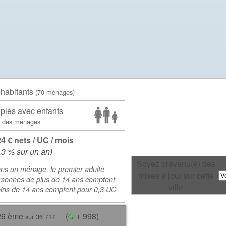
 habitants
(70 ménages)
ples avec enfants
 des ménages
24 € nets / UC / mois
.3 % sur un an)
Soyez prévenu(e) des
ns un ménage, le premier adulte
mises a jour sur cette
rsonnes de plus de 14 ans comptent
ville
oins de 14 ans comptent pour 0,3 UC
26 ème
(
+ 998)
sur 36 717