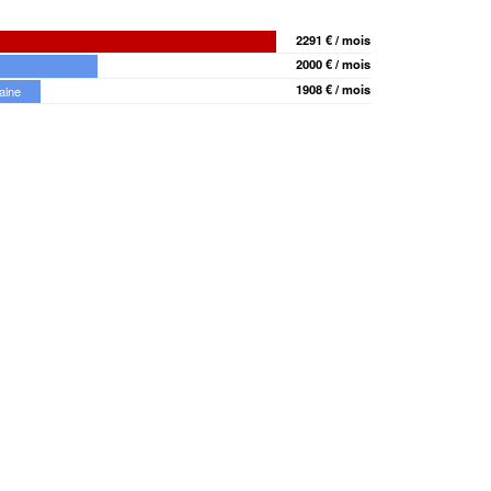
2291 € / mois
2000 € / mois
1908 € / mois
aine