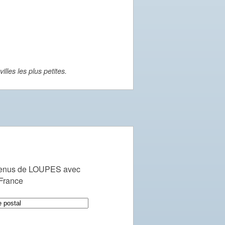
lles les plus petites.
venus de LOUPES avec
 France