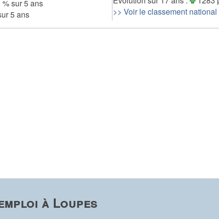
Evolution sur 17 ans :
1283 
 % sur 5 ans
>> Voir le classement national
ur 5 ans
emploi à Loupes