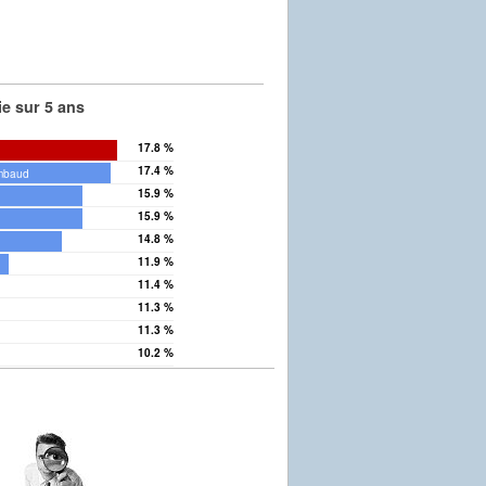
e sur 5 ans
17.8 %
17.4 %
mbaud
15.9 %
15.9 %
14.8 %
11.9 %
11.4 %
11.3 %
11.3 %
x
10.2 %