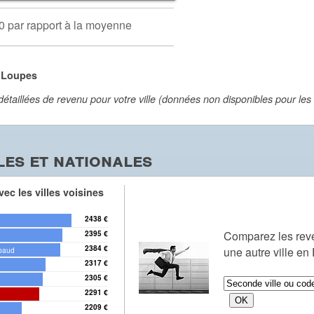
0 par rapport à la moyenne
à Loupes
aillées de revenu pour votre ville (données non disponibles pour les vi
es et nationales
ec les villes voisines
2438 €
Comparez les re
2395 €
2384 €
une autre ville en
baud
2317 €
2305 €
2291 €
2209 €