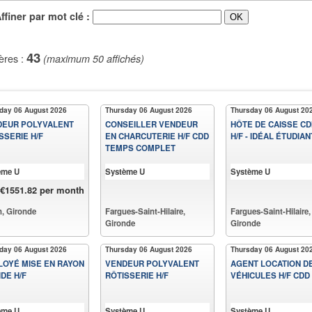
iner par mot clé :
43
ères :
(maximum 50 affichés)
day 06 August 2026
Thursday 06 August 2026
Thursday 06 August 20
DEUR POLYVALENT
CONSEILLER VENDEUR
HÔTE DE CAISSE CDI
SSERIE H/F
EN CHARCUTERIE H/F CDD
H/F - IDÉAL ÉTUDIAN
TEMPS COMPLET
ème U
Système U
Système U
€1551.82 per month
, Gironde
Fargues-Saint-Hilaire,
Fargues-Saint-Hilaire,
Gironde
Gironde
day 06 August 2026
Thursday 06 August 2026
Thursday 06 August 20
OYÉ MISE EN RAYON
VENDEUR POLYVALENT
AGENT LOCATION D
IDE H/F
RÔTISSERIE H/F
VÉHICULES H/F CDD
ème U
Système U
Système U