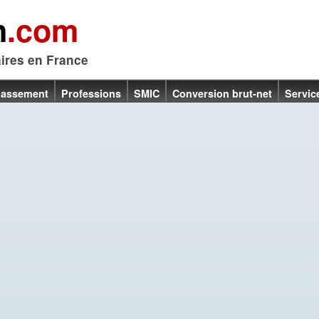
n
.com
aires en France
lassement
Professions
SMIC
Conversion brut-net
Servic