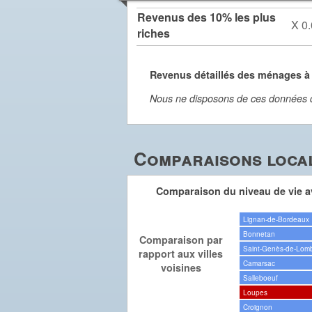
Revenus des 10% les plus
X 0.
riches
Revenus détaillés des ménages 
Nous ne disposons de ces données dét
Comparaisons local
Comparaison du niveau de vie av
Lignan-de-Bordeaux
Bonnetan
Comparaison par
Saint-Genès-de-Lom
rapport aux villes
Camarsac
voisines
Salleboeuf
Loupes
Croignon