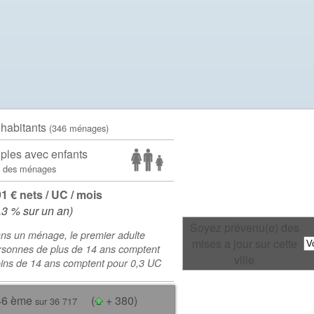
 habitants
(346 ménages)
ples avec enfants
 des ménages
91 € nets / UC / mois
.3 % sur un an)
Soyez prévenu(e) des
ns un ménage, le premier adulte
mises a jour sur cette
rsonnes de plus de 14 ans comptent
ville
oins de 14 ans comptent pour 0,3 UC
46 ème
(
+ 380)
sur 36 717