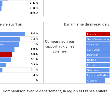
2143 €
2130 €
2025 €
 vie sur 1 an
Dynamisme du niveau de vi
8.4 %
Loupes
7.2 %
Saint-Genès-de-Lo
Comparaison par
7 %
baud
Camarsac
rapport aux villes
5.9 %
Saint-Léon
voisines
5.3 %
Bonnetan
5.1 %
Sadirac
3.9 %
Le Pout
3.1 %
Salleboeuf
1.2 %
Lignan-de-Bordeau
1 %
Croignon
Comparaison avec le département, la région et France entière