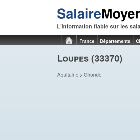
Salaire
Moye
L'information fiable sur les sal
France
Départements
C
Loupes (33370)
Aquitaine
>
Gironde