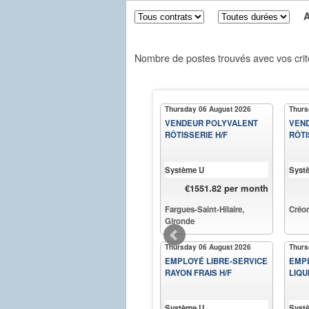
Aff
Nombre de postes trouvés avec vos crit
Thursday 06 August 2026
Thurs
VENDEUR POLYVALENT
VEN
RÔTISSERIE H/F
RÔTI
Système U
Syst
€1551.82 per month
Fargues-Saint-Hilaire,
Créon
Gironde
Thursday 06 August 2026
Thurs
EMPLOYÉ LIBRE-SERVICE
EMPL
RAYON FRAIS H/F
LIQU
Système U
Syst