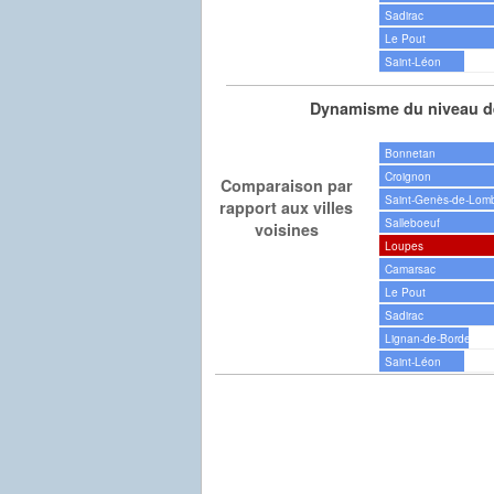
Sadirac
Le Pout
Saint-Léon
Dynamisme du niveau de
Bonnetan
Croignon
Comparaison par
Saint-Genès-de-Lom
rapport aux villes
Salleboeuf
voisines
Loupes
Camarsac
Le Pout
Sadirac
Lignan-de-Bordeaux
Saint-Léon