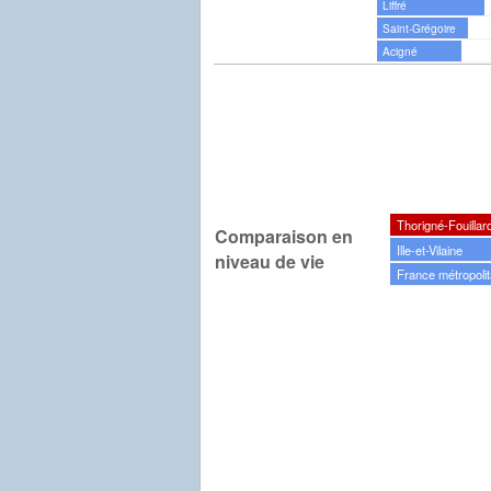
Liffré
Saint-Grégoire
Acigné
Thorigné-Fouillar
Comparaison en
Ille-et-Vilaine
niveau de vie
France métropolit