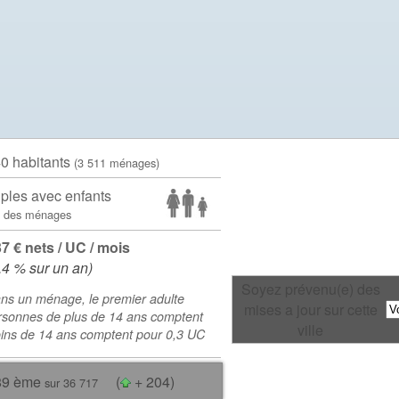
40 habitants
(3 511 ménages)
ples avec enfants
 des ménages
37 € nets / UC / mois
.4 % sur un an)
Soyez prévenu(e) des
ns un ménage, le premier adulte
mises a jour sur cette
rsonnes de plus de 14 ans comptent
ville
oins de 14 ans comptent pour 0,3 UC
89 ème
(
+ 204)
sur 36 717