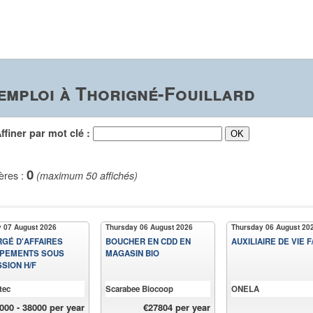
emploi à Thorigné-Fouillard
iner par mot clé :
0
ères :
(maximum 50 affichés)
y 07 August 2026
Thursday 06 August 2026
Thursday 06 August 20
GÉ D'AFFAIRES
BOUCHER EN CDD EN
AUXILIAIRE DE VIE F
IPEMENTS SOUS
MAGASIN BIO
SION H/F
tec
Scarabee Biocoop
ONELA
000 - 38000 per year
€27804 per year