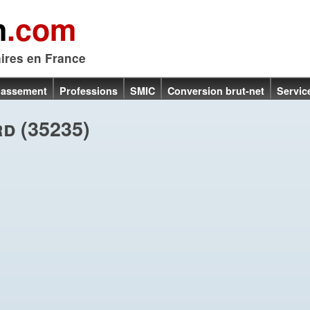
n
.com
aires en France
lassement
Professions
SMIC
Conversion brut-net
Servic
d (35235)