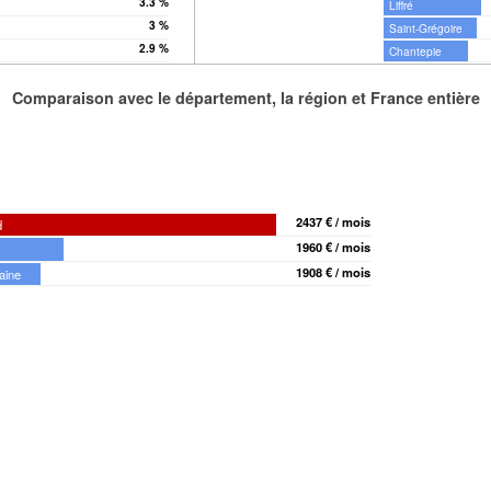
3.3 %
Liffré
3 %
Saint-Grégoire
2.9 %
Chantepie
Comparaison avec le département, la région et France entière
2437 € / mois
d
1960 € / mois
1908 € / mois
aine