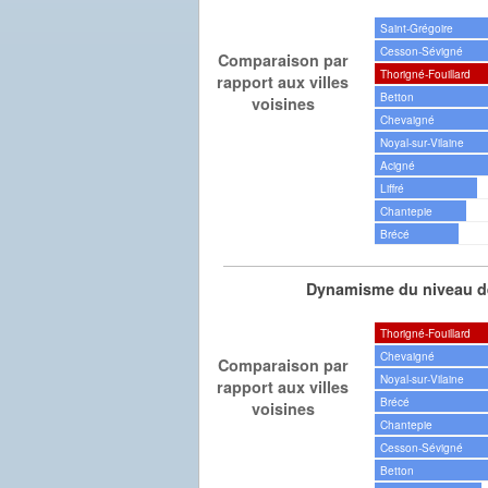
Saint-Grégoire
Cesson-Sévigné
Comparaison par
Thorigné-Fouillard
rapport aux villes
Betton
voisines
Chevaigné
Noyal-sur-Vilaine
Acigné
Liffré
Chantepie
Brécé
Dynamisme du niveau de
Thorigné-Fouillard
Chevaigné
Comparaison par
Noyal-sur-Vilaine
rapport aux villes
Brécé
voisines
Chantepie
Cesson-Sévigné
Betton