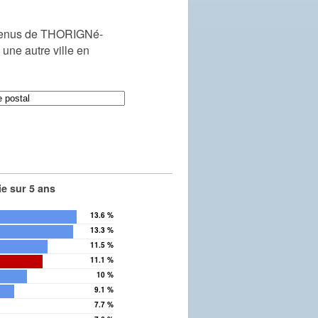
venus de THORIGNé-
ne autre ville en
e sur 5 ans
13.6 %
13.3 %
11.5 %
11.1 %
10 %
9.1 %
7.7 %