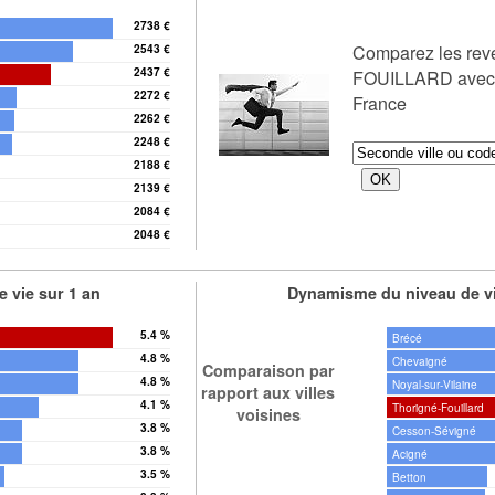
2738 €
Comparez les re
2543 €
2437 €
FOUILLARD avec u
2272 €
France
2262 €
2248 €
2188 €
2139 €
2084 €
2048 €
 vie sur 1 an
Dynamisme du niveau de vi
5.4 %
Brécé
4.8 %
Chevaigné
Comparaison par
4.8 %
Noyal-sur-Vilaine
rapport aux villes
4.1 %
Thorigné-Fouillard
voisines
3.8 %
Cesson-Sévigné
3.8 %
Acigné
3.5 %
Betton