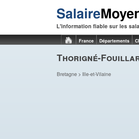
Salaire
Moye
L'information fiable sur les sal
France
Départements
C
Thorigné-Fouillar
Bretagne
>
Ille-et-Vilaine