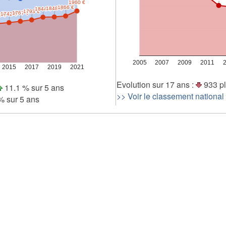
1960 €
1960 €
1866 €
1866 €
1848 €
1848 €
1844 €
1844 €
1 000
1793 €
1793 €
1767 €
1767 €
1742 €
1742 €
5 €
5 €
500
0
2005
2007
2009
2011
2015
2017
2019
2021
Evolution sur 17 ans :
933 pl
11.1 % sur 5 ans
>> Voir le classement national
 % sur 5 ans