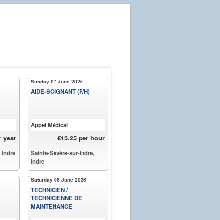
Sunday 07 June 2026
AIDE-SOIGNANT (F/H)
Appel Médical
r year
€13.25 per hour
 Indre
Sainte-Sévère-sur-Indre,
Indre
Saturday 06 June 2026
TECHNICIEN /
TECHNICIENNE DE
MAINTENANCE