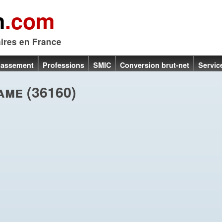
n
.com
aires en France
lassement
Professions
SMIC
Conversion brut-net
Servic
me (36160)