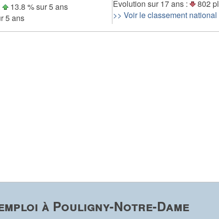
Evolution sur 17 ans :
802 pl
:
13.8 % sur 5 ans
>> Voir le classement national
r 5 ans
emploi à Pouligny-Notre-Dame