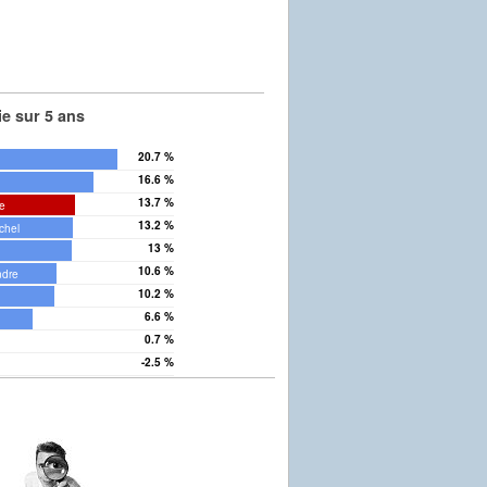
e sur 5 ans
20.7 %
16.6 %
13.7 %
e
13.2 %
chel
13 %
10.6 %
ndre
10.2 %
6.6 %
0.7 %
-2.5 %
in