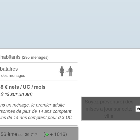
 habitants
(295 ménages)
bataires
 des ménages
88 € nets / UC / mois
.2 % sur un an)
Soyez prévenu(e) des
ns un ménage, le premier adulte
mises a jour sur cette
rsonnes de plus de 14 ans comptent
ville
oins de 14 ans comptent pour 0,3 UC
356 ème
(
+ 1016)
sur 36 717