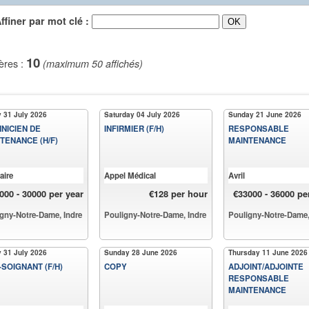
iner par mot clé :
10
ères :
(maximum 50 affichés)
y 31 July 2026
Saturday 04 July 2026
Sunday 21 June 2026
NICIEN DE
INFIRMIER (F/H)
RESPONSABLE
TENANCE (H/F)
MAINTENANCE
aire
Appel Médical
Avril
000 - 30000 per year
€128 per hour
€33000 - 36000 pe
gny-Notre-Dame, Indre
Pouligny-Notre-Dame, Indre
Pouligny-Notre-Dame,
y 31 July 2026
Sunday 28 June 2026
Thursday 11 June 2026
-SOIGNANT (F/H)
COPY
ADJOINT/ADJOINTE
RESPONSABLE
MAINTENANCE