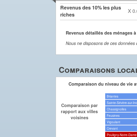
Revenus des 10% les plus
X 0.
riches
Revenus détaillés des ménages à
Nous ne disposons de ces données dét
Comparaisons local
Comparaison du niveau de vie av
Briantes
Sainte-Sévère-sur-In
Comparaison par
Chassignolles
rapport aux villes
Feusines
voisines
Vigoulant
Crevant
Pouligny-Notre-Dame