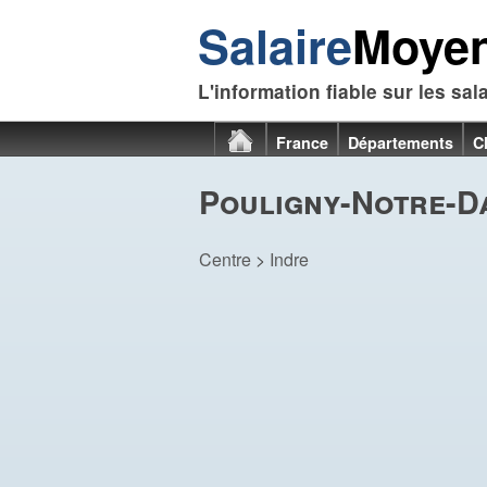
Salaire
Moye
L'information fiable sur les sal
France
Départements
C
Pouligny-Notre-Da
Centre
>
Indre