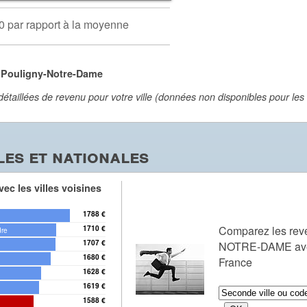
0 par rapport à la moyenne
 Pouligny-Notre-Dame
aillées de revenu pour votre ville (données non disponibles pour les vi
es et nationales
ec les villes voisines
1788 €
Comparez les re
1710 €
dre
1707 €
NOTRE-DAME avec 
1680 €
France
1628 €
1619 €
1588 €