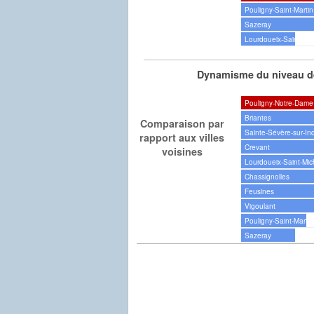
Pouligny-Saint-Martin
Sazeray
Lourdoueix-Saint-Mic
Dynamisme du niveau de
Pouligny-Notre-Dame
Briantes
Comparaison par
Sainte-Sévère-sur-In
rapport aux villes
Crevant
voisines
Lourdoueix-Saint-Mic
Chassignolles
Feusines
Vigoulant
Pouligny-Saint-Martin
Sazeray