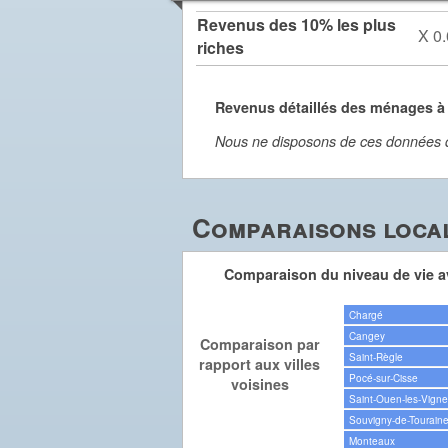
Revenus des 10% les plus
X 0.
riches
Revenus détaillés des ménages à
Nous ne disposons de ces données dét
Comparaisons local
Comparaison du niveau de vie av
Chargé
Cangey
Comparaison par
Saint-Règle
rapport aux villes
Pocé-sur-Cisse
voisines
Saint-Ouen-les-Vign
Souvigny-de-Tourain
Monteaux