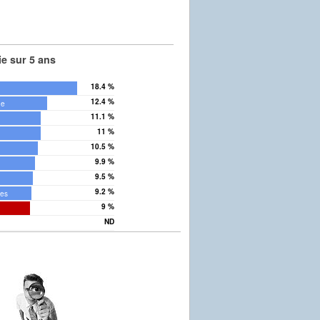
e sur 5 ans
18.4 %
12.4 %
ne
11.1 %
11 %
10.5 %
9.9 %
9.5 %
9.2 %
nes
9 %
ND