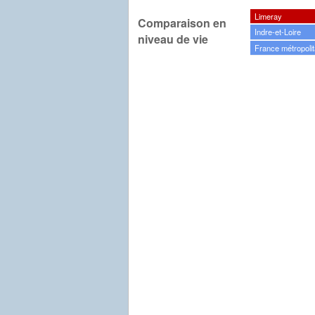
Limeray
Comparaison en
Indre-et-Loire
niveau de vie
France métropolit