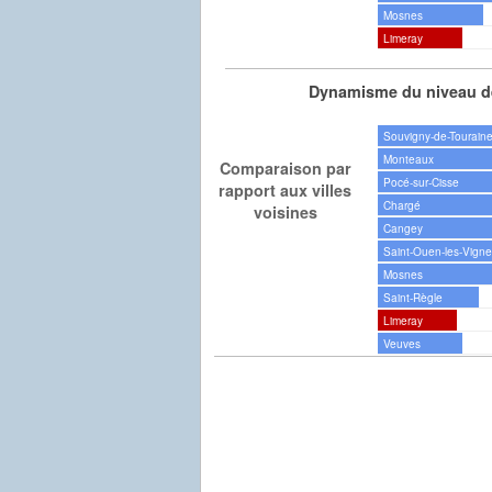
Mosnes
Limeray
Dynamisme du niveau de
Souvigny-de-Tourain
Monteaux
Comparaison par
Pocé-sur-Cisse
rapport aux villes
Chargé
voisines
Cangey
Saint-Ouen-les-Vign
Mosnes
Saint-Règle
Limeray
Veuves