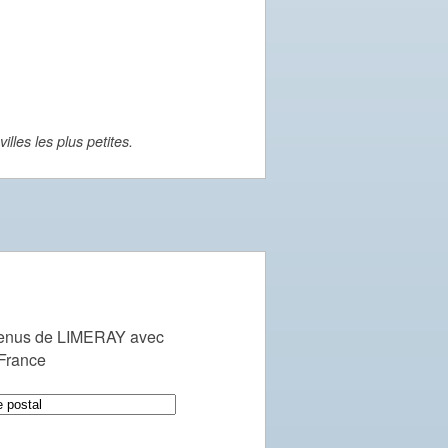
lles les plus petites.
venus de LIMERAY avec
 France