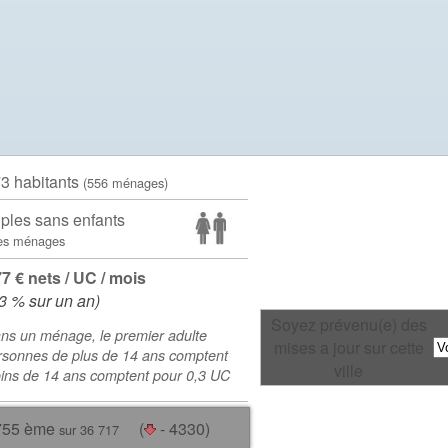
73 habitants
(556 ménages)
ples sans enfants
es ménages
77 € nets / UC / mois
.3 % sur un an)
Soyez prévenu(e) des
ns un ménage, le premier adulte
mises a jour sur cette
rsonnes de plus de 14 ans comptent
ville
oins de 14 ans comptent pour 0,3 UC
755 ème
(
- 4330)
sur 36 717