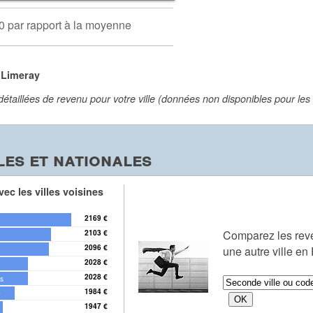
0 par rapport à la moyenne
 Limeray
aillées de revenu pour votre ville (données non disponibles pour les vi
es et nationales
ec les villes voisines
2169 €
Comparez les re
2103 €
2096 €
une autre ville en
2028 €
2028 €
es
1984 €
e
1947 €