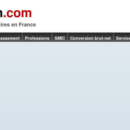
n
.com
aires en France
lassement
Professions
SMIC
Conversion brut-net
Servic