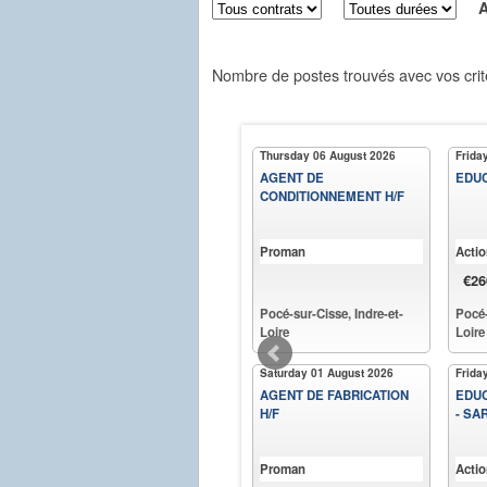
Aff
Nombre de postes trouvés avec vos crit
Thursday 06 August 2026
Frida
AGENT DE
EDUC
CONDITIONNEMENT H/F
Proman
Acti
€26
Pocé-sur-Cisse, Indre-et-
Pocé-
Loire
Loire
Saturday 01 August 2026
Frida
AGENT DE FABRICATION
EDUC
H/F
- SA
Proman
Acti