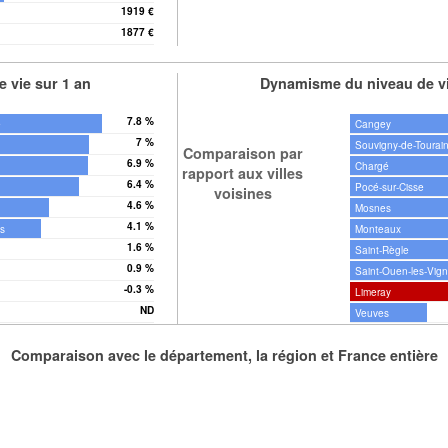
1919 €
1877 €
 vie sur 1 an
Dynamisme du niveau de vi
7.8 %
e
Cangey
7 %
Souvigny-de-Tourai
Comparaison par
6.9 %
Chargé
rapport aux villes
6.4 %
Pocé-sur-Cisse
voisines
4.6 %
Mosnes
4.1 %
es
Monteaux
1.6 %
Saint-Règle
0.9 %
Saint-Ouen-les-Vig
-0.3 %
Limeray
ND
Veuves
Comparaison avec le département, la région et France entière