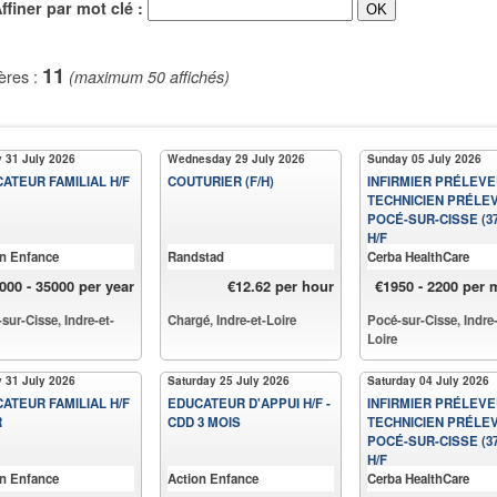
iner par mot clé :
11
ères :
(maximum 50 affichés)
y 31 July 2026
Wednesday 29 July 2026
Sunday 05 July 2026
ATEUR FAMILIAL H/F
COUTURIER (F/H)
INFIRMIER PRÉLEVE
TECHNICIEN PRÉLEV
POCÉ-SUR-CISSE (37
H/F
on Enfance
Randstad
Cerba HealthCare
000 - 35000 per year
€12.62 per hour
€1950 - 2200 per
sur-Cisse, Indre-et-
Chargé, Indre-et-Loire
Pocé-sur-Cisse, Indre-
Loire
y 31 July 2026
Saturday 25 July 2026
Saturday 04 July 2026
ATEUR FAMILIAL H/F
EDUCATEUR D'APPUI H/F -
INFIRMIER PRÉLEVE
R
CDD 3 MOIS
TECHNICIEN PRÉLEV
POCÉ-SUR-CISSE (37
H/F
on Enfance
Action Enfance
Cerba HealthCare