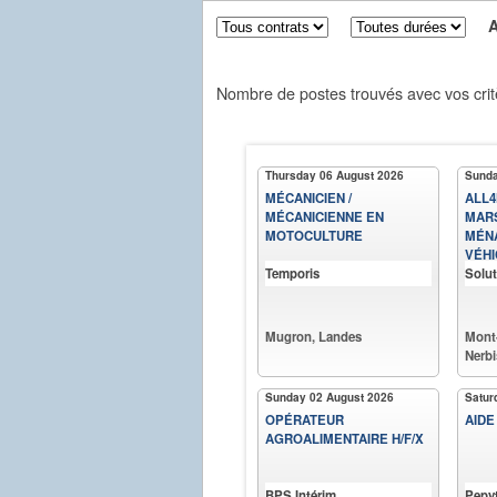
Aff
Nombre de postes trouvés avec vos crit
Thursday 06 August 2026
Sunda
MÉCANICIEN /
ALL4
MÉCANICIENNE EN
MAR
MOTOCULTURE
MÉNA
VÉHI
Temporis
Solut
Mugron, Landes
Mont
Nerbi
Sunday 02 August 2026
Satur
OPÉRATEUR
AIDE
AGROALIMENTAIRE H/F/X
BPS Intérim
Pepy