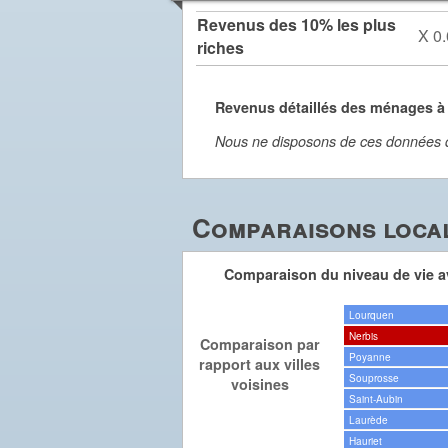
Revenus des 10% les plus
X 0.
riches
Revenus détaillés des ménages à
Nous ne disposons de ces données dét
Comparaisons local
Comparaison du niveau de vie av
Lourquen
Nerbis
Comparaison par
Poyanne
rapport aux villes
Souprosse
voisines
Saint-Aubin
Laurède
Hauriet