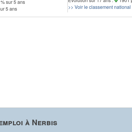
Evolution sur 17 ans :
1901 
 % sur 5 ans
>> Voir le classement national
ur 5 ans
emploi à Nerbis