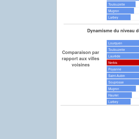
Toulouzette
Mugron
Larbey
Dynamisme du niveau de
Lourquen
Toulouzette
Comparaison par
Laurède
rapport aux villes
Nerbis
voisines
Poyanne
Saint-Aubin
Souprosse
Mugron
Hauriet
Larbey