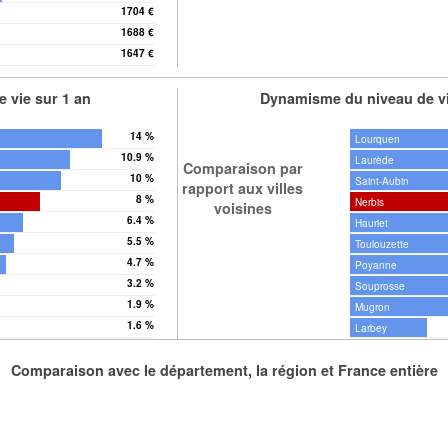
1704 €
1688 €
1647 €
 vie sur 1 an
Dynamisme du niveau de vi
14 %
Lourquen
10.9 %
Laurède
Comparaison par
10 %
Saint-Aubin
rapport aux villes
8 %
Nerbis
voisines
6.4 %
Hauriet
5.5 %
Toulouzette
4.7 %
Poyanne
3.2 %
Souprosse
1.9 %
Mugron
1.6 %
Larbey
Comparaison avec le département, la région et France entière