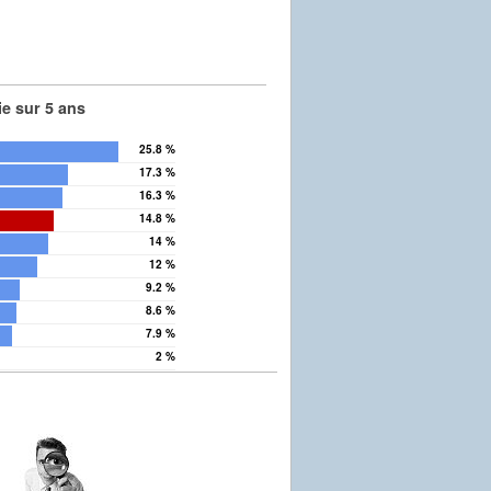
e sur 5 ans
25.8 %
17.3 %
16.3 %
14.8 %
14 %
12 %
9.2 %
8.6 %
7.9 %
2 %