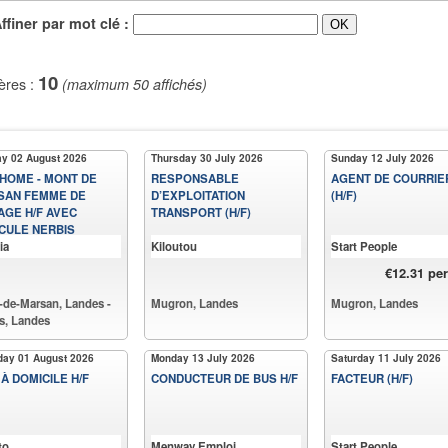
iner par mot clé :
10
ères :
(maximum 50 affichés)
y 02 August 2026
Thursday 30 July 2026
Sunday 12 July 2026
HOME - MONT DE
RESPONSABLE
AGENT DE COURRIE
SAN FEMME DE
D’EXPLOITATION
(H/F)
GE H/F AVEC
TRANSPORT (H/F)
CULE NERBIS
ia
Kiloutou
Start People
€12.31 pe
-de-Marsan, Landes -
Mugron, Landes
Mugron, Landes
s, Landes
day 01 August 2026
Monday 13 July 2026
Saturday 11 July 2026
 À DOMICILE H/F
CONDUCTEUR DE BUS H/F
FACTEUR (H/F)
to
Menway Emploi
Start People