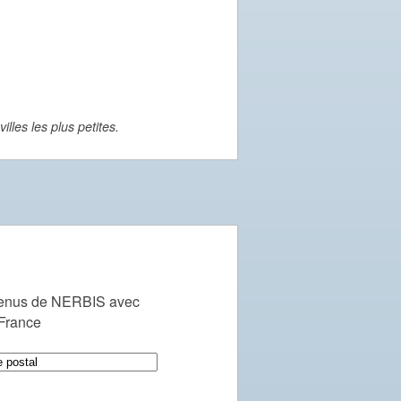
lles les plus petites.
venus de NERBIS avec
 France