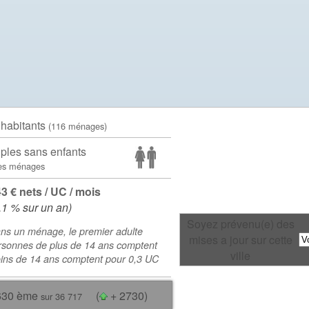
 habitants
(116 ménages)
ples sans enfants
es ménages
43 € nets / UC / mois
.1 % sur un an)
Soyez prévenu(e) des
ns un ménage, le premier adulte
mises a jour sur cette
rsonnes de plus de 14 ans comptent
ville
oins de 14 ans comptent pour 0,3 UC
630 ème
(
+ 2730)
sur 36 717