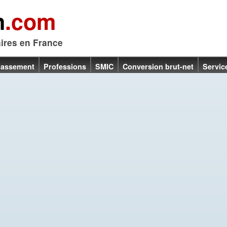
n
.com
aires en France
lassement
Professions
SMIC
Conversion brut-net
Servic