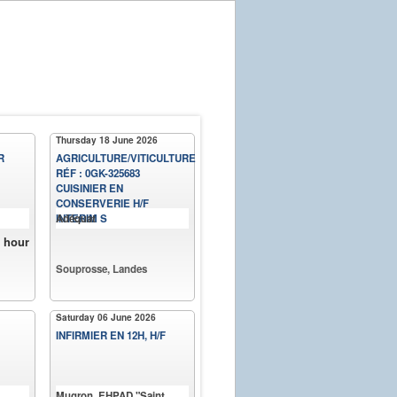
Thursday 18 June 2026
R
AGRICULTURE/VITICULTURE
RÉF : 0GK-325683
CUISINIER EN
CONSERVERIE H/F
INTERIM S
Adéquat
r hour
Souprosse, Landes
Saturday 06 June 2026
INFIRMIER EN 12H, H/F
Mugron, EHPAD "Saint