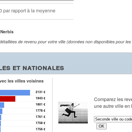
0 par rapport à la moyenne
 Nerbis
aillées de revenu pour votre ville (données non disponibles pour les vi
es et nationales
ec les villes voisines
2131 €
Comparez les re
1943 €
1801 €
une autre ville en
1778 €
1761 €
1758 €
1756 €