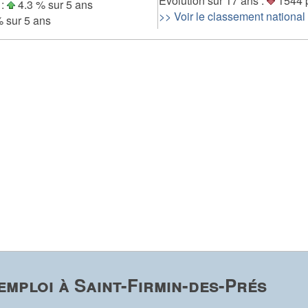
Evolution sur 17 ans :
1544 
 :
4.3 % sur 5 ans
>> Voir le classement national
% sur 5 ans
mploi à Saint-Firmin-des-Prés