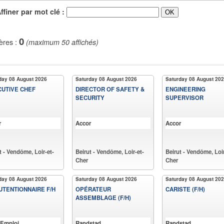
iner par mot clé :
0
ères :
(maximum 50 affichés)
day 08 August 2026
Saturday 08 August 2026
Saturday 08 August 20
UTIVE CHEF
DIRECTOR OF SAFETY &
ENGINEERING
SECURITY
SUPERVISOR
r
Accor
Accor
t - Vendôme, Loir-et-
Beirut - Vendôme, Loir-et-
Beirut - Vendôme, Loir
Cher
Cher
day 08 August 2026
Saturday 08 August 2026
Saturday 08 August 20
TENTIONNAIRE F/H
OPÉRATEUR
CARISTE (F/H)
ASSEMBLAGE (F/H)
 Emploi
Randstad
Randstad