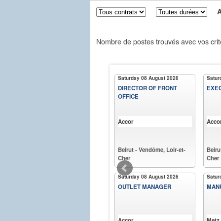
Aff
Nombre de postes trouvés avec vos crit
Saturday 08 August 2026
Satur
DIRECTOR OF FRONT
EXEC
OFFICE
Accor
Acco
Beirut - Vendôme, Loir-et-
Beiru
Cher
Cher
Saturday 08 August 2026
Satur
OUTLET MANAGER
MANU
Accor
Metz