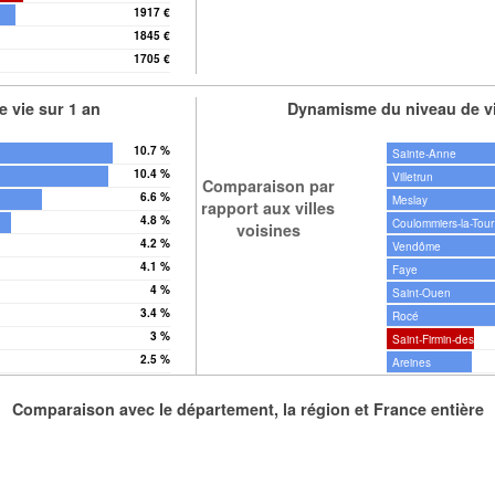
1917 €
1845 €
1705 €
 vie sur 1 an
Dynamisme du niveau de vi
10.7 %
Sainte-Anne
10.4 %
Villetrun
Comparaison par
6.6 %
Meslay
rapport aux villes
4.8 %
Coulommiers-la-Tour
voisines
4.2 %
Vendôme
4.1 %
Faye
4 %
Saint-Ouen
3.4 %
Rocé
3 %
Saint-Firmin-des-Pr
2.5 %
Areines
Comparaison avec le département, la région et France entière