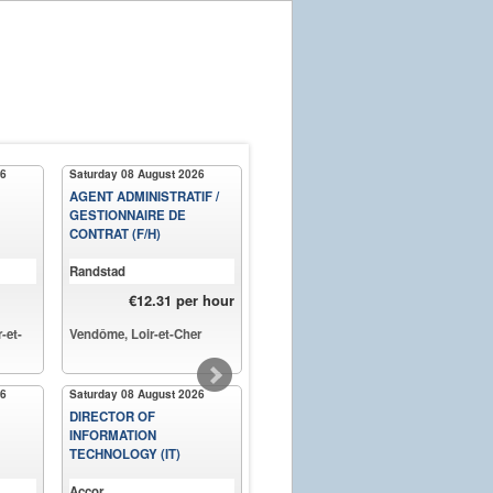
26
Saturday 08 August 2026
Saturday 08 August 2026
Satu
AGENT ADMINISTRATIF /
DIRECTOR OF
PUR
GESTIONNAIRE DE
HOUSEKEEPING
CONTRAT (F/H)
Randstad
Accor
Acco
€12.31 per hour
-et-
Vendôme, Loir-et-Cher
Beirut - Vendôme, Loir-et-
Beir
Cher
Cher
26
Saturday 08 August 2026
Saturday 08 August 2026
Frid
DIRECTOR OF
DIRECTOR OF PEOPLE &
HOU
INFORMATION
CULTURE
SUP
TECHNOLOGY (IT)
Accor
Accor
Acco