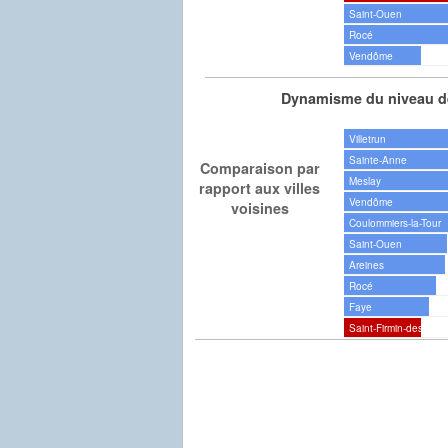
Saint-Ouen
Rocé
Vendôme
Dynamisme du niveau de
Villetrun
Sainte-Anne
Comparaison par
Meslay
rapport aux villes
Vendôme
voisines
Coulommiers-la-Tour
Saint-Ouen
Areines
Rocé
Faye
Saint-Firmin-des-Prés