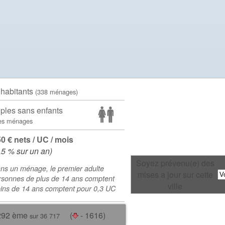
 habitants
(338 ménages)
ples sans enfants
es ménages
50 € nets / UC / mois
.5 % sur un an)
Soyez prévenu(e) des
ns un ménage, le premier adulte
mises a jour sur cette
rsonnes de plus de 14 ans comptent
ville
oins de 14 ans comptent pour 0,3 UC
292 ème
(
- 1616)
sur 36 717