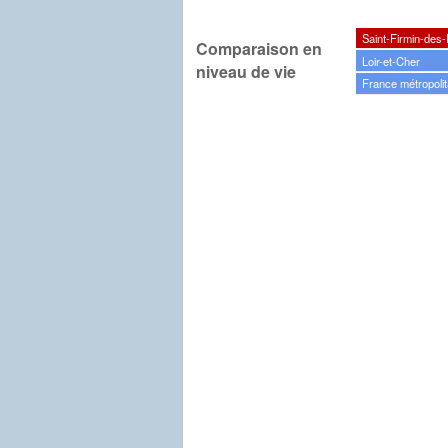
Saint-Firmin-des
Comparaison en
Loir-et-Cher
niveau de vie
France métropolit