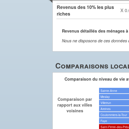
Revenus des 10% les plus
X 0.
riches
Revenus détaillés des ménages à
Nous ne disposons de ces données dét
Comparaisons local
Comparaison du niveau de vie av
Sainte-Anne
Meslay
Comparaison par
Villetrun
rapport aux villes
Areines
voisines
Coulommiers-la-Tour
Faye
Saint-Firmin-des-Prés