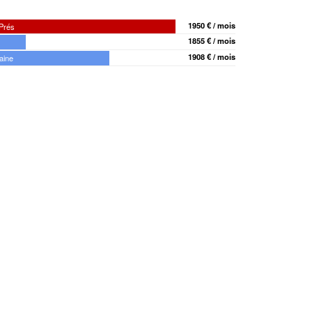
1950 € / mois
-Prés
1855 € / mois
1908 € / mois
aine