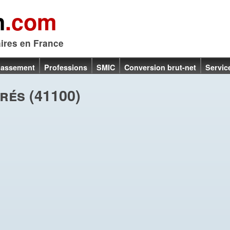
n
.com
aires en France
lassement
Professions
SMIC
Conversion brut-net
Servic
rés (41100)