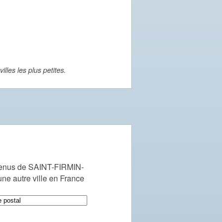
lles les plus petites.
enus de SAINT-FIRMIN-
e autre ville en France