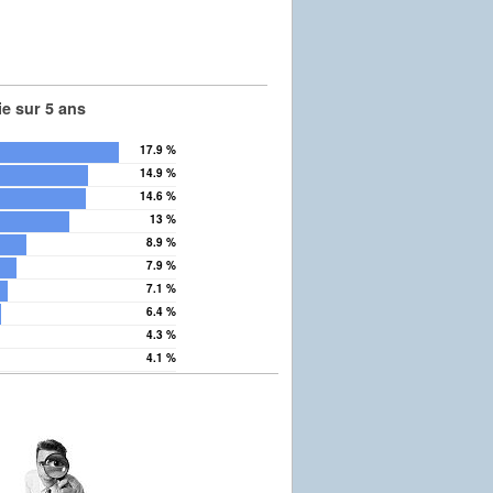
e sur 5 ans
17.9 %
14.9 %
14.6 %
13 %
8.9 %
7.9 %
7.1 %
6.4 %
4.3 %
és
4.1 %