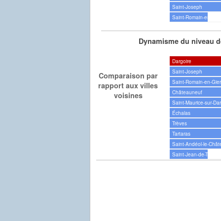
Saint-Joseph
Saint-Romain-en-Gie
Dynamisme du niveau de
Dargoire
Saint-Joseph
Comparaison par
Saint-Romain-en-Gie
rapport aux villes
Châteauneuf
voisines
Saint-Maurice-sur-Dar
Échalas
Trèves
Tartaras
Saint-Andéol-le-Châ
Saint-Jean-de-Tousla