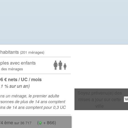
 habitants
(201 ménages)
ples avec enfants
 des ménages
96 € nets / UC / mois
.1 % sur un an)
Soyez prévenu(e) des
ns un ménage, le premier adulte
mises a jour sur cette
rsonnes de plus de 14 ans comptent
ville
oins de 14 ans comptent pour 0,3 UC
74 ème
(
+ 866)
sur 36 717