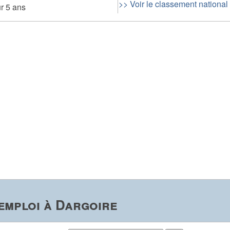
>> Voir le classement national
r 5 ans
emploi à Dargoire