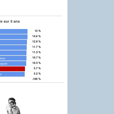
e sur 5 ans
15 %
14.6 %
12.9 %
11.7 %
11.3 %
10.7 %
âteau
10.3 %
argoire
5.7 %
5.2 %
er
-100 %
as