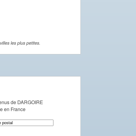
lles les plus petites.
venus de DARGOIRE
le en France