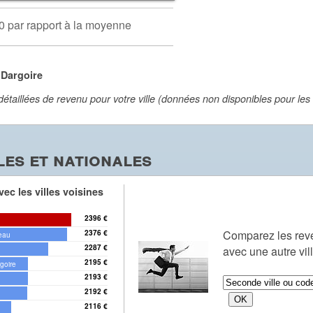
0 par rapport à la moyenne
 Dargoire
aillées de revenu pour votre ville (données non disponibles pour les vi
es et nationales
ec les villes voisines
2396 €
Comparez les re
2376 €
teau
2287 €
avec une autre vil
2195 €
goire
2193 €
2192 €
2116 €