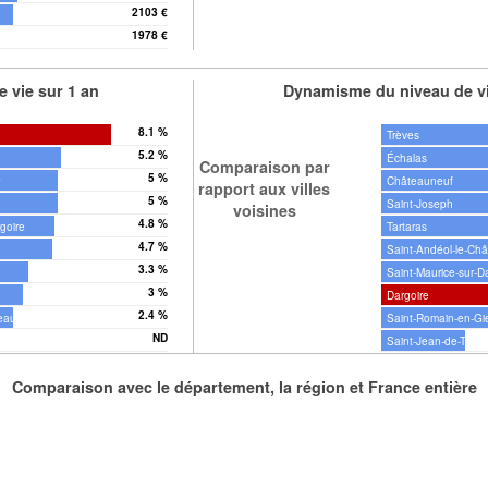
2103 €
1978 €
r
 vie sur 1 an
Dynamisme du niveau de vi
8.1 %
Trèves
5.2 %
Échalas
Comparaison par
5 %
r
Châteauneuf
rapport aux villes
5 %
Saint-Joseph
voisines
4.8 %
goire
Tartaras
4.7 %
Saint-Andéol-le-Ch
3.3 %
Saint-Maurice-sur-D
3 %
Dargoire
2.4 %
teau
Saint-Romain-en-Gi
ND
s
Saint-Jean-de-Tousl
Comparaison avec le département, la région et France entière