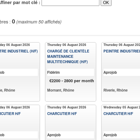
iner par mot clé :
0
ères :
(maximum 50 affichés)
day 06 August 2026
Thursday 06 August 2026
Thursday 06 August 20
TRE INDUSTRIEL (H/F)
CHARGÉ DE CLIENTÈLE
PEINTRE INDUSTRIEL
MAINTENANCE
MULTITECHNIQUE (H/F)
job
Fidérim
Aprojob
€2200 - 2800 per month
ie, Rhône
Mornant, Rhône
Riverie, Rhône
day 06 August 2026
Thursday 06 August 2026
Wednesday 05 August 
CUTIER H/F
CHARCUTIER H/F
CHARCUTIER H/F
job
Aprojob
Aprojob