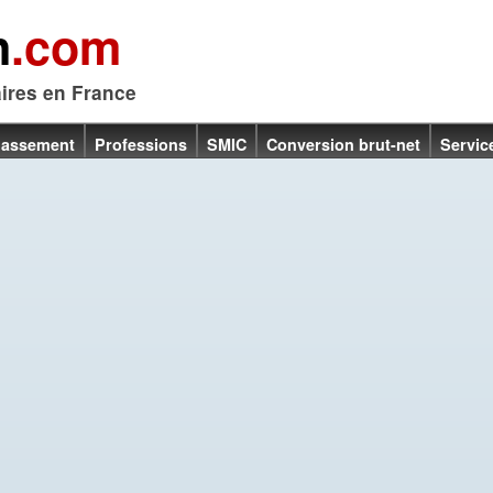
n
.com
aires en France
lassement
Professions
SMIC
Conversion brut-net
Servic