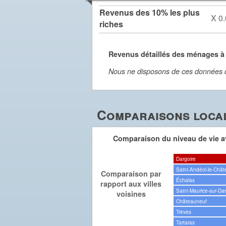
Revenus des 10% les plus
X 0.
riches
Revenus détaillés des ménages à
Nous ne disposons de ces données dét
Comparaisons local
Comparaison du niveau de vie av
Dargoire
Saint-Andéol-le-Châ
Comparaison par
Échalas
rapport aux villes
Saint-Maurice-sur-Dar
voisines
Châteauneuf
Trèves
Tartaras