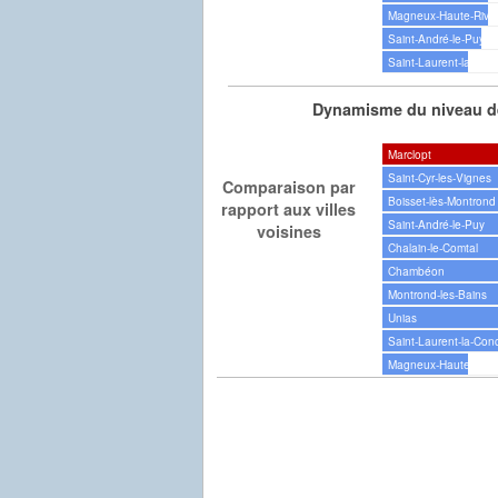
Magneux-Haute-Rive
Saint-André-le-Puy
Saint-Laurent-la-Con
Dynamisme du niveau de
Marclopt
Saint-Cyr-les-Vignes
Comparaison par
Boisset-lès-Montrond
rapport aux villes
Saint-André-le-Puy
voisines
Chalain-le-Comtal
Chambéon
Montrond-les-Bains
Unias
Saint-Laurent-la-Con
Magneux-Haute-Rive