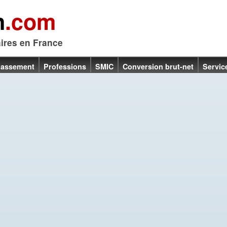
n
.com
aires en France
lassement
Professions
SMIC
Conversion brut-net
Servic