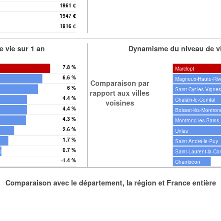
1961 €
1947 €
1916 €
che
 vie sur 1 an
Dynamisme du niveau de vi
7.8 %
Marclopt
6.6 %
Magneux-Haute-Riv
Comparaison par
6 %
Saint-Cyr-les-Vigne
rapport aux villes
4.4 %
Chalain-le-Comtal
voisines
4.4 %
Boisset-lès-Montron
4.3 %
Montrond-les-Bains
2.6 %
Unias
1.7 %
Saint-André-le-Puy
0.7 %
che
Saint-Laurent-la-C
-1.4 %
Chambéon
Comparaison avec le département, la région et France entière