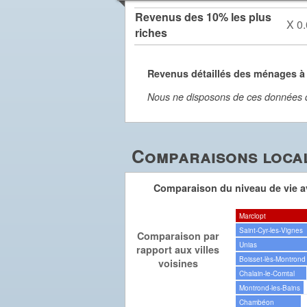
Revenus des 10% les plus
X 0.
riches
Revenus détaillés des ménages à
Nous ne disposons de ces données dét
Comparaisons local
Comparaison du niveau de vie av
Marclopt
Saint-Cyr-les-Vignes
Comparaison par
Unias
rapport aux villes
Boisset-lès-Montrond
voisines
Chalain-le-Comtal
Montrond-les-Bains
Chambéon