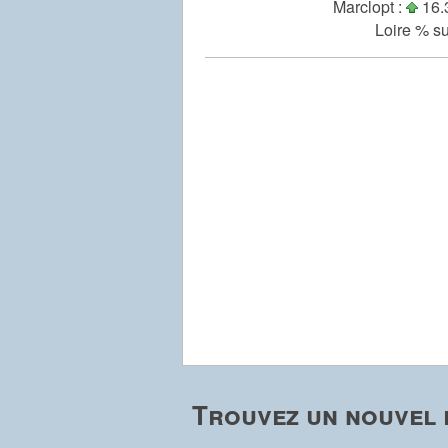
Marclopt :
16.3
Loire % su
Trouvez un nouvel 