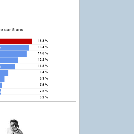
e sur 5 ans
16.3 %
15.4 %
e
14.6 %
s
12.2 %
11.3 %
d
9.4 %
8.3 %
7.5 %
7.3 %
onche
5.2 %