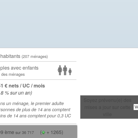
 habitants
(207 ménages)
ples avec enfants
 des ménages
51 € nets / UC / mois
.8 % sur un an)
Soyez prévenu(e) des
ns un ménage, le premier adulte
mises a jour sur cette
rsonnes de plus de 14 ans comptent
ville
oins de 14 ans comptent pour 0,3 UC
09 ème
(
+ 1265)
sur 36 717