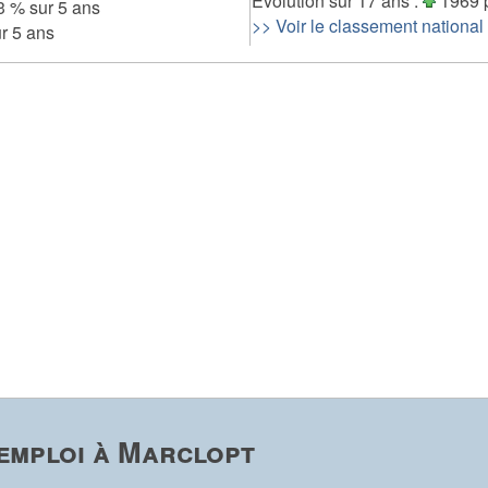
Evolution sur 17 ans :
1969 
 % sur 5 ans
>> Voir le classement national
r 5 ans
emploi à Marclopt