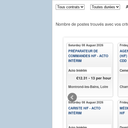
Aff
Nombre de postes trouvés avec vos crit
Saturday 08 August 2026
Frida
PRÉPARATEUR DE
AGEN
COMMANDES H/F - ACTO
(H/F)
INTÉRIM
CDD
Acto Intérim
Ceme
€12.31 - 13 per hour
Montrond-les-Bains, Loire
Cham
Saturday 08 August 2026
Frida
CARISTE H/F - ACTO
MÉDE
INTÉRIM
H/F
Acto Intérim
Domi