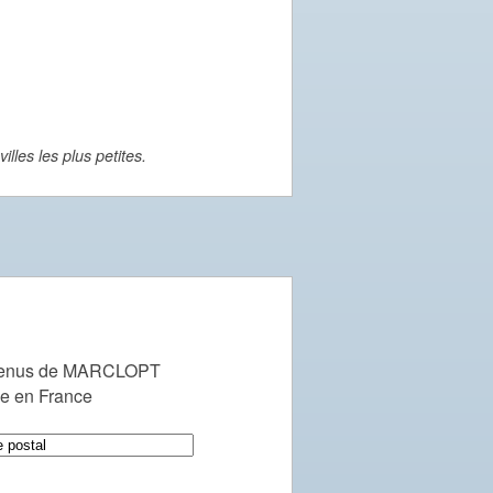
lles les plus petites.
venus de MARCLOPT
le en France