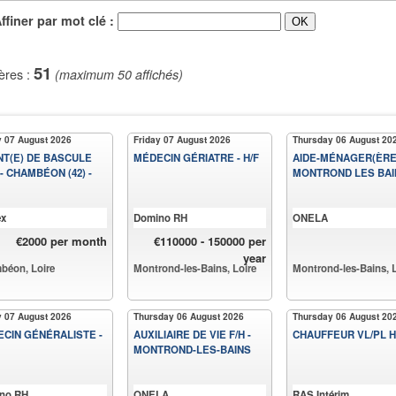
iner par mot clé :
51
ères :
(maximum 50 affichés)
y 07 August 2026
Friday 07 August 2026
Thursday 06 August 20
T(E) DE BASCULE
MÉDECIN GÉRIATRE - H/F
AIDE-MÉNAGER(ÈRE)
 - CHAMBÉON (42) -
MONTROND LES BAI
x
Domino RH
ONELA
€2000 per month
€110000 - 150000 per
year
béon, Loire
Montrond-les-Bains, Loire
Montrond-les-Bains, L
y 07 August 2026
Thursday 06 August 2026
Thursday 06 August 20
CIN GÉNÉRALISTE -
AUXILIAIRE DE VIE F/H -
CHAUFFEUR VL/PL H
MONTROND-LES-BAINS
no RH
ONELA
RAS Intérim