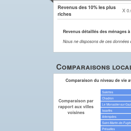
Revenus des 10% les plus
X 0.
riches
Revenus détaillés des ménages à 
Nous ne disposons de ces données dét
Comparaisons local
Comparaison du niveau de vie av
Salettes
Chadron
Comparaison par
Le Monastier-sur-Gaze
rapport aux villes
Issarlès
voisines
Arlempdes
Saint-Martin-de-Fugè
Présailles