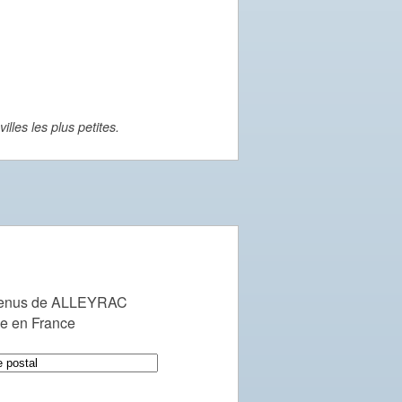
lles les plus petites.
venus de ALLEYRAC
le en France