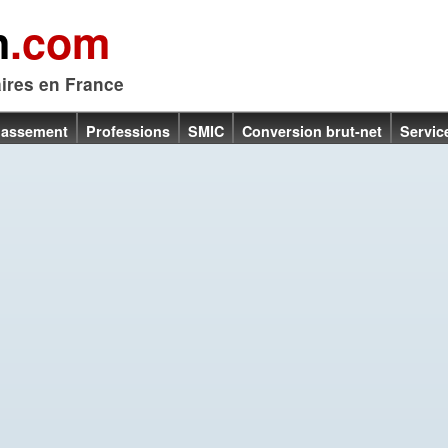
n
.com
aires en France
lassement
Professions
SMIC
Conversion brut-net
Servic