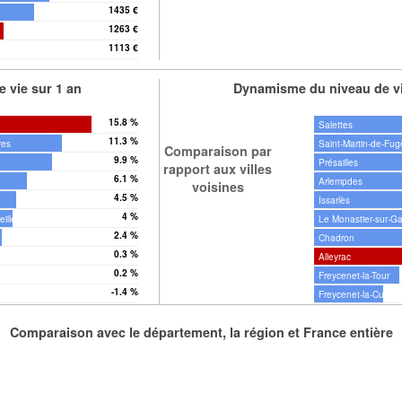
1435 €
1263 €
1113 €
 vie sur 1 an
Dynamisme du niveau de vi
15.8 %
Salettes
11.3 %
res
Saint-Martin-de-Fug
Comparaison par
9.9 %
Présailles
rapport aux villes
6.1 %
Arlempdes
voisines
4.5 %
Issarlès
4 %
ille
Le Monastier-sur-Ga
2.4 %
Chadron
0.3 %
Alleyrac
0.2 %
Freycenet-la-Tour
-1.4 %
Freycenet-la-Cuche
Comparaison avec le département, la région et France entière