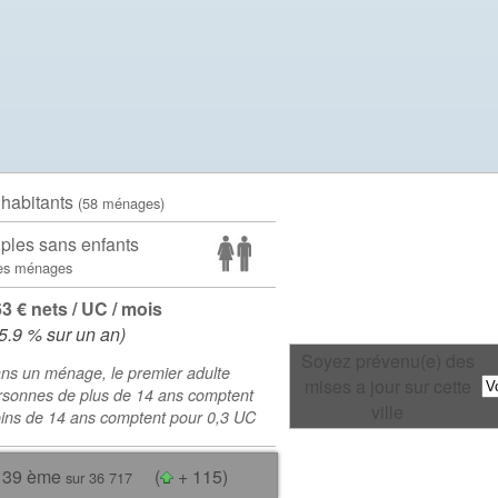
 habitants
(58 ménages)
ples sans enfants
es ménages
63 € nets / UC / mois
5.9 % sur un an)
Soyez prévenu(e) des
ns un ménage, le premier adulte
mises a jour sur cette
rsonnes de plus de 14 ans comptent
ville
oins de 14 ans comptent pour 0,3 UC
139 ème
(
+ 115)
sur 36 717