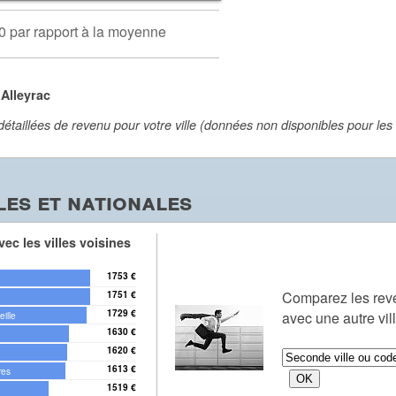
0 par rapport à la moyenne
Alleyrac
aillées de revenu pour votre ville (données non disponibles pour les vi
es et nationales
ec les villes voisines
1753 €
Comparez les re
1751 €
1729 €
avec une autre vil
ille
1630 €
1620 €
1613 €
res
1519 €