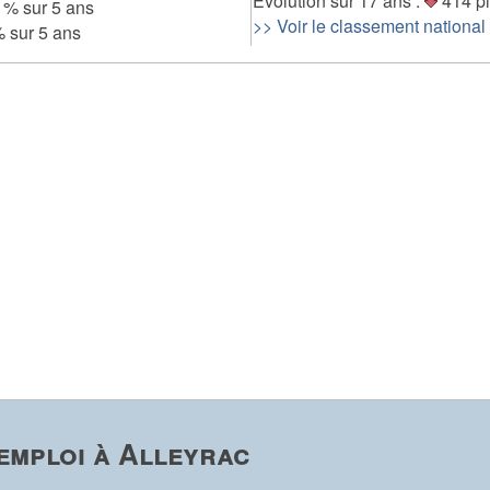
Evolution sur 17 ans :
414 pl
 % sur 5 ans
>> Voir le classement national
 sur 5 ans
emploi à Alleyrac