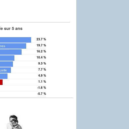
e sur 5 ans
23.7 %
19.7 %
ères
16.2 %
10.4 %
9.3 %
7.7 %
zeille
4.9 %
1.1 %
-1.6 %
-5.7 %