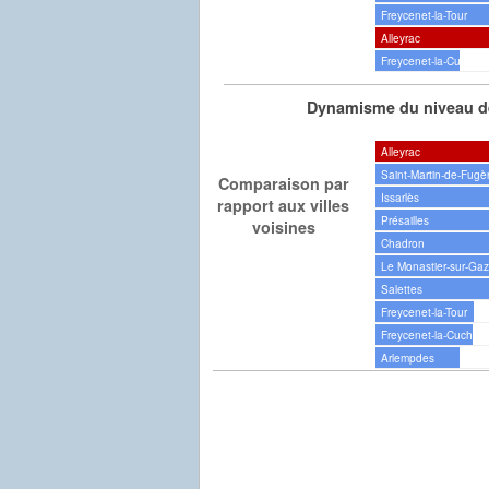
Freycenet-la-Tour
Alleyrac
Freycenet-la-Cuche
Dynamisme du niveau de
Alleyrac
Saint-Martin-de-Fugè
Comparaison par
Issarlès
rapport aux villes
Présailles
voisines
Chadron
Le Monastier-sur-Gaze
Salettes
Freycenet-la-Tour
Freycenet-la-Cuche
Arlempdes