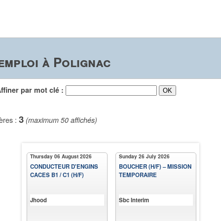
emploi à Polignac
iner par mot clé :
3
ères :
(maximum 50 affichés)
Thursday 06 August 2026
Sunday 26 July 2026
CONDUCTEUR D'ENGINS
BOUCHER (H/F) – MISSION
CACES B1 / C1 (H/F)
TEMPORAIRE
Jhood
Sbc Interim