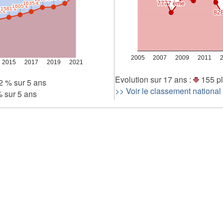
7777 ème
7777 ème
1635 €
1635 €
1605 €
1605 €
1581 €
1581 €
0 €
0 €
82
82
2 000
0
2005
2007
2009
2011
2015
2017
2019
2021
Evolution sur 17 ans :
155 pl
2 % sur 5 ans
>> Voir le classement national
 sur 5 ans