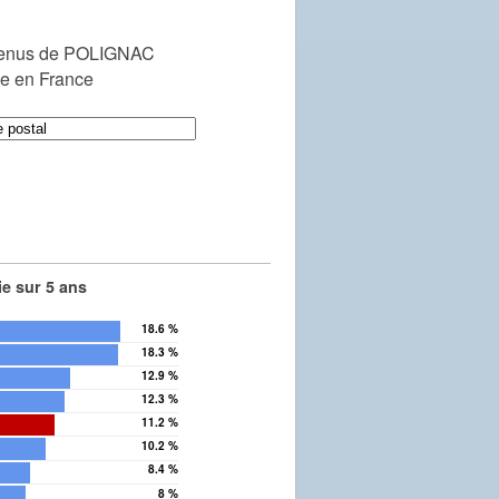
venus de POLIGNAC
le en France
e sur 5 ans
18.6 %
18.3 %
12.9 %
12.3 %
11.2 %
10.2 %
8.4 %
8 %