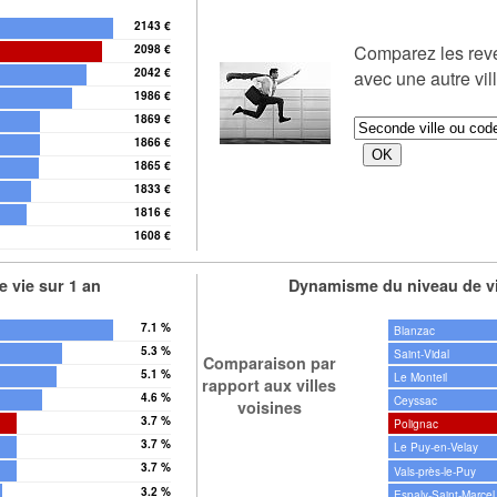
2143 €
Comparez les re
2098 €
2042 €
avec une autre vil
1986 €
1869 €
1866 €
1865 €
1833 €
1816 €
1608 €
 vie sur 1 an
Dynamisme du niveau de vi
7.1 %
Blanzac
5.3 %
Saint-Vidal
Comparaison par
5.1 %
Le Monteil
rapport aux villes
4.6 %
Ceyssac
voisines
3.7 %
Polignac
3.7 %
Le Puy-en-Velay
3.7 %
Vals-près-le-Puy
3.2 %
Espaly-Saint-Marcel