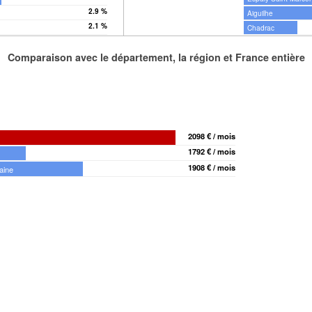
2.9 %
Aiguilhe
2.1 %
Chadrac
Comparaison avec le département, la région et France entière
2098 € / mois
1792 € / mois
1908 € / mois
aine