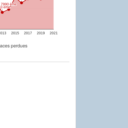
7990 ème
7990 ème
83 ème
83 ème
2013
2015
2017
2019
2021
aces perdues