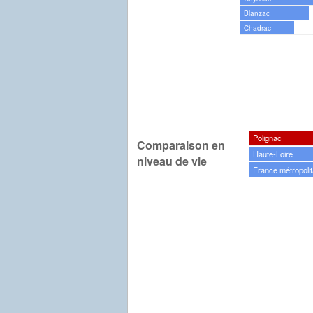
Blanzac
Chadrac
Polignac
Comparaison en
Haute-Loire
niveau de vie
France métropolit