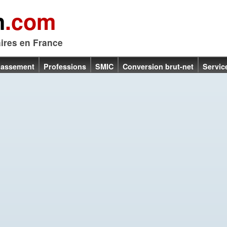
n
.com
aires en France
lassement
Professions
SMIC
Conversion brut-net
Servic