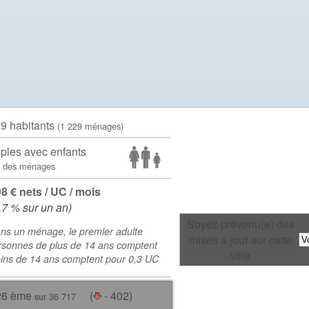
09 habitants
(1 229 ménages)
ples avec enfants
 des ménages
98 € nets / UC / mois
.7 % sur un an)
Soyez prévenu(e) des
ns un ménage, le premier adulte
mises a jour sur cette
rsonnes de plus de 14 ans comptent
ville
oins de 14 ans comptent pour 0,3 UC
26 ème
(
- 402)
sur 36 717