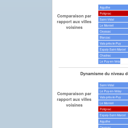
Aiguilhe
Polignac
Comparaison par
Saint-Vidal
rapport aux villes
Le Monteil
voisines
Ceyssac
Blanzac
Vals-près-le-Puy
Espaly-Saint-Marcel
Chadrac
Le Puy-en-Velay
Dynamisme du niveau de
Saint-Vidal
Le Puy-en-Velay
Comparaison par
Vals-près-le-Puy
rapport aux villes
Le Monteil
voisines
Polignac
Espaly-Saint-Marcel
Aiguilhe
Ceyssac