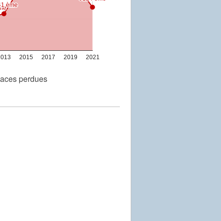
41 ème
41 ème
me
me
2013
2015
2017
2019
2021
aces perdues