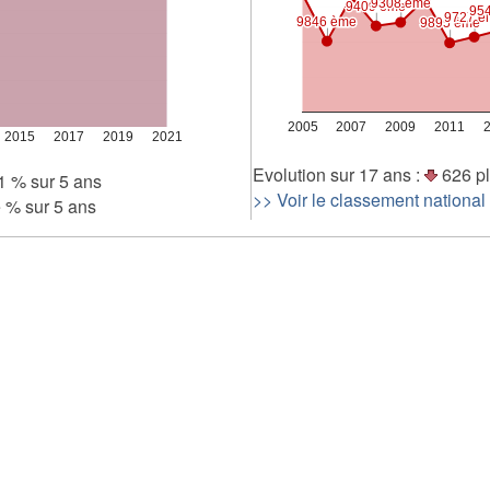
9308 ème
9308 ème
9409 ème
9409 ème
95
95
9727 è
9727 è
9846 ème
9846 ème
9895 ème
9895 ème
2 000
0
2005
2007
2009
2011
2015
2017
2019
2021
Evolution sur 17 ans :
626 pl
1 % sur 5 ans
>> Voir le classement national
e % sur 5 ans