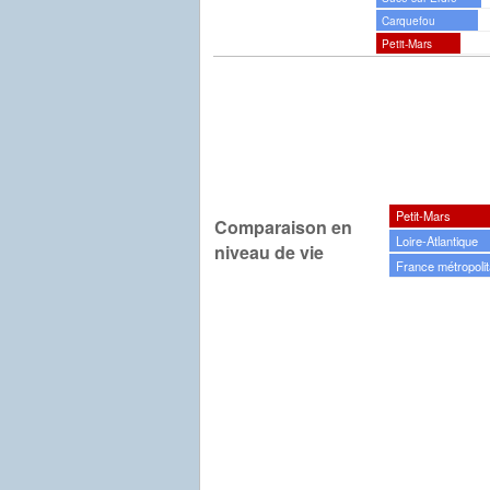
Carquefou
Petit-Mars
Petit-Mars
Comparaison en
Loire-Atlantique
niveau de vie
France métropolit