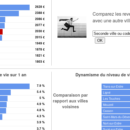
2628 €
Comparez les re
2388 €
2086 €
avec une autre vil
2077 €
2030 €
2015 €
1949 €
1878 €
1821 €
1803 €
 vie sur 1 an
Dynamisme du niveau de vi
7.9 %
Trans-sur-Erdre
5.4 %
Ligné
Comparaison par
5 %
Les Touches
rapport aux villes
4.9 %
Mouzeil
voisines
4.8 %
Casson
4.3 %
Saint-Mars-du-Déser
3.9 %
Nort-sur-Erdre
3.7 %
Sucé-sur-Erdre