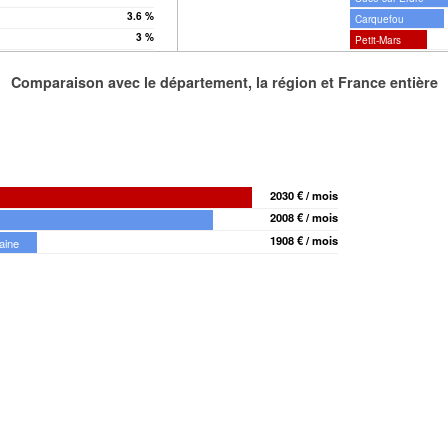
3.6 %
Carquefou
3 %
Petit-Mars
Comparaison avec le département, la région et France entière
2030 € / mois
2008 € / mois
1908 € / mois
aine