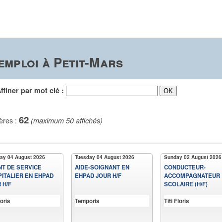
emploi à Petit-Mars
iner par mot clé :
62
ères :
(maximum 50 affichés)
ay 04 August 2026
Tuesday 04 August 2026
Sunday 02 August 2026
T DE SERVICE
AIDE-SOIGNANT EN
CONDUCTEUR-
ITALIER EN EHPAD
EHPAD JOUR H/F
ACCOMPAGNATEUR
 H/F
SCOLAIRE (H/F)
oris
Temporis
Titi Floris