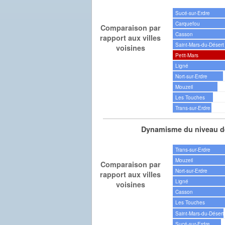
Sucé-sur-Erdre
Carquefou
Comparaison par
Casson
rapport aux villes
Saint-Mars-du-Désert
voisines
Petit-Mars
Ligné
Nort-sur-Erdre
Mouzeil
Les Touches
Trans-sur-Erdre
Dynamisme du niveau de
Trans-sur-Erdre
Mouzeil
Comparaison par
Nort-sur-Erdre
rapport aux villes
Ligné
voisines
Casson
Les Touches
Saint-Mars-du-Désert
Sucé-sur-Erdre