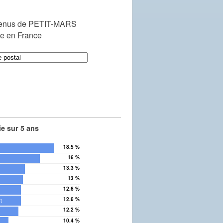
venus de PETIT-MARS
le en France
e sur 5 ans
18.5 %
16 %
13.3 %
13 %
12.6 %
12.6 %
t
12.2 %
10.4 %