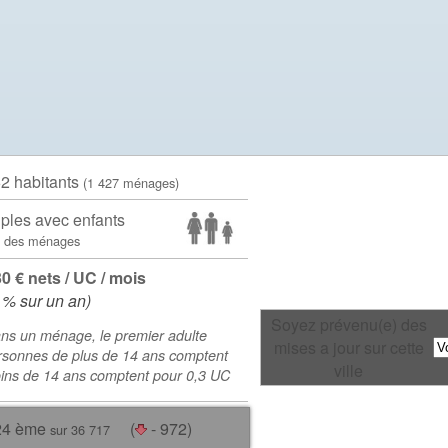
62 habitants
(1 427 ménages)
ples avec enfants
 des ménages
30 € nets / UC / mois
 % sur un an)
Soyez prévenu(e) des
ns un ménage, le premier adulte
mises a jour sur cette
rsonnes de plus de 14 ans comptent
ville
oins de 14 ans comptent pour 0,3 UC
24 ème
(
- 972)
sur 36 717