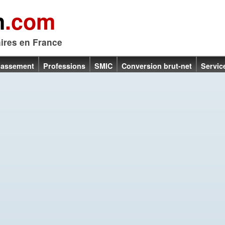
n
.com
aires en France
lassement
Professions
SMIC
Conversion brut-net
Servic