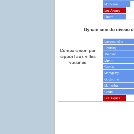
Montcléra
Les Arques
Lherm
Dynamisme du niveau de
Lavercantière
Pontcirq
Comparaison par
Thédirac
rapport aux villes
Lherm
voisines
Cazals
Montgesty
Goujounac
Montcléra
Gindou
Les Arques