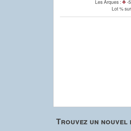
Les Arques :
-5
Lot % sur
Trouvez un nouvel 