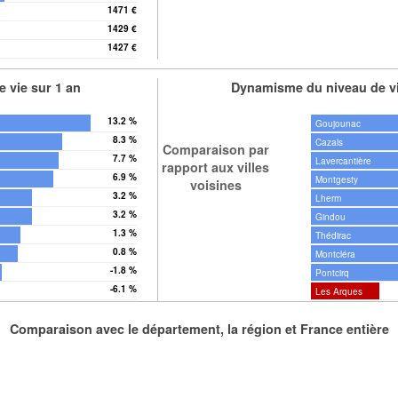
1471 €
1429 €
1427 €
 vie sur 1 an
Dynamisme du niveau de vi
13.2 %
Goujounac
8.3 %
Cazals
Comparaison par
7.7 %
Lavercantière
rapport aux villes
6.9 %
Montgesty
voisines
3.2 %
Lherm
3.2 %
Gindou
1.3 %
Thédirac
0.8 %
Montcléra
-1.8 %
Pontcirq
-6.1 %
Les Arques
Comparaison avec le département, la région et France entière