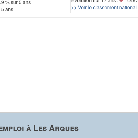
Evolution sur 17 ans :
14497
.9 % sur 5 ans
>> Voir le classement national
 5 ans
emploi à Les Arques