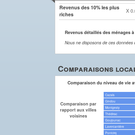
Revenus des 10% les plus
X 0.
riches
Revenus détaillés des ménages à
Nous ne disposons de ces données dét
Comparaisons local
Comparaison du niveau de vie av
Cazals
Gindou
Comparaison par
Montgesty
rapport aux villes
Thédirac
voisines
Goujounac
Lavercantière
Pontcirq