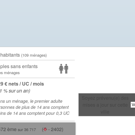
 habitants
(109 ménages)
ples sans enfants
es ménages
29 € nets / UC / mois
.1 % sur un an)
Soyez prévenu(e) des
ns un ménage, le premier adulte
mises a jour sur cette
rsonnes de plus de 14 ans comptent
ville
oins de 14 ans comptent pour 0,3 UC
572 ème
(
- 2402)
sur 36 717