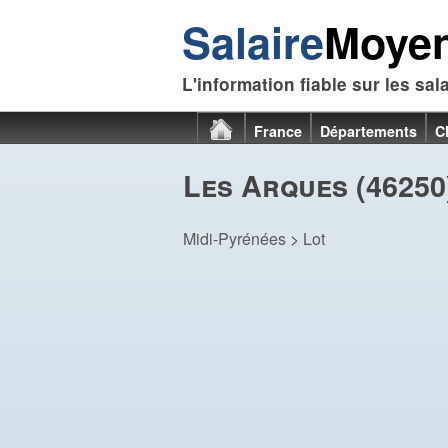
Salaire
Moye
L'information fiable sur les sal
France
Départements
C
Les Arques (46250
Midi-Pyrénées
>
Lot