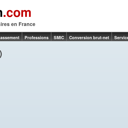
n
.com
aires en France
lassement
Professions
SMIC
Conversion brut-net
Servic
)