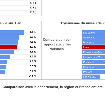
1471 €
1429 €
1427 €
 vie sur 1 an
Dynamisme du niveau de vi
11.1 %
Les Junies
8.3 %
Goujounac
Comparaison par
7.6 %
Montgesty
rapport aux villes
6.9 %
Lherm
voisines
5.3 %
Frayssinet-le-Gélat
3.2 %
Labastide-du-Vert
1.3 %
Pomarède
0.8 %
Montcléra
0.4 %
Pontcirq
-6.1 %
Les Arques
Comparaison avec le département, la région et France entière