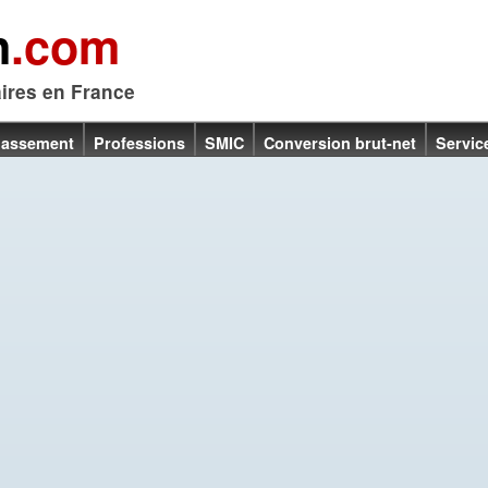
n
.com
aires en France
lassement
Professions
SMIC
Conversion brut-net
Servic