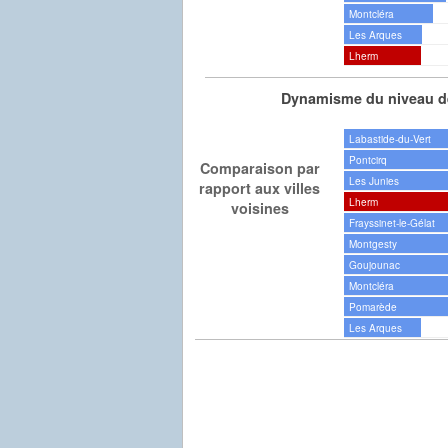
Montcléra
Les Arques
Lherm
Dynamisme du niveau de
Labastide-du-Vert
Pontcirq
Comparaison par
Les Junies
rapport aux villes
Lherm
voisines
Frayssinet-le-Gélat
Montgesty
Goujounac
Montcléra
Pomarède
Les Arques