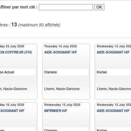
iner par mot clé :
13
ères :
(maximum 50 affichés)
day 23 July 2026
Thursday 16 July 2026
Wednesday 15 July 20
N COFFREUR (F/H)
AIDE-SOIGNANT H/F
AIDE-SOIGNANT H/F
pe Actual
Clariane
Korian
m, Haute-Garonne
Lherm, Haute-Garonne
Lherm, Haute-Garonn
day 16 July 2026
Wednesday 15 July 2026
Wednesday 15 July 20
-SOIGNANT H/F
INFIRMIER H/F
AIDE-SOIGNANT H/F
ane
Clariane
Korian