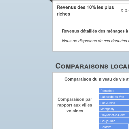
Revenus des 10% les plus
X 0.
riches
Revenus détaillés des ménages 
Nous ne disposons de ces données dét
Comparaisons local
Comparaison du niveau de vie av
Pomarède
Labastide-du-Vert
Comparaison par
Les Junies
rapport aux villes
Montgesty
voisines
Frayssinet-le-Gélat
Goujounac
Pontcirq