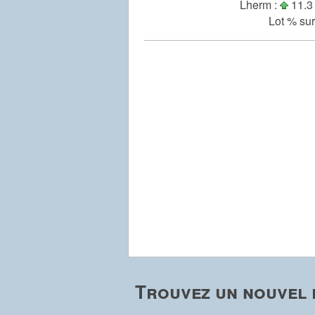
Lherm :
11.3 
Lot % sur
Trouvez un nouvel 