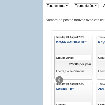
Aff
Nombre de postes trouvés avec vos crit
Tuesday 04 August 2026
Thurs
MAÇON COFFREUR (F/H)
MAÇO
Groupe Actual
Grou
€25000 per year
Lherm, Haute-Garonne
Lher
Tuesday 04 August 2026
Thurs
CUISINIER H/F
AIDE
Clariane
Clari