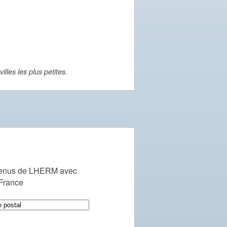
lles les plus petites.
venus de LHERM avec
 France