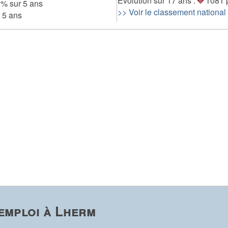
Evolution sur 17 ans :
1081 
% sur 5 ans
>> Voir le classement national
 5 ans
emploi à Lherm