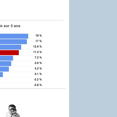
e sur 5 ans
18 %
17 %
12.9 %
11.3 %
7.2 %
5.9 %
4.2 %
0.1 %
-2.2 %
-5.8 %