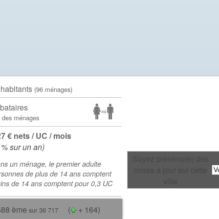
 habitants
(96 ménages)
bataires
 des ménages
27 € nets / UC / mois
 % sur un an)
Soyez prévenu(e) des
ns un ménage, le premier adulte
mises a jour sur cette
rsonnes de plus de 14 ans comptent
ville
oins de 14 ans comptent pour 0,3 UC
588 ème
(
+ 164)
sur 36 717