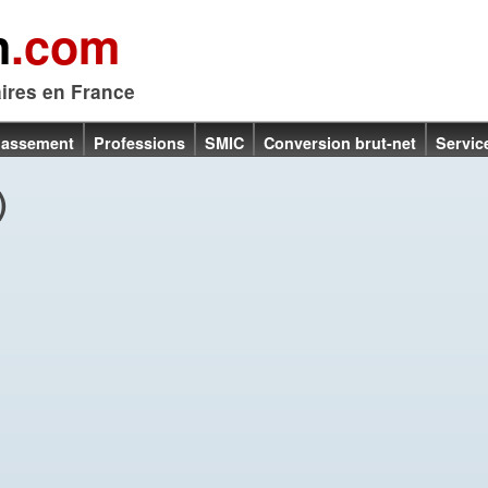
n
.com
aires en France
lassement
Professions
SMIC
Conversion brut-net
Servic
)