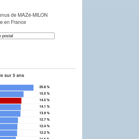
venus de MAZé-MILON
le en France
e sur 5 ans
20.8 %
15.5 %
14.5 %
14.1 %
13.9 %
12.7 %
12.4 %
12.2 %