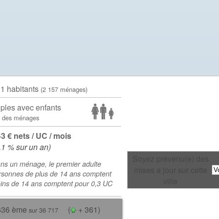
11 habitants
(2 157 ménages)
ples avec enfants
 des ménages
43 € nets / UC / mois
.1 % sur un an)
Soyez prévenu(e) des
ns un ménage, le premier adulte
mises a jour sur cette
rsonnes de plus de 14 ans comptent
ville
oins de 14 ans comptent pour 0,3 UC
636 ème
(
+ 361)
sur 36 717