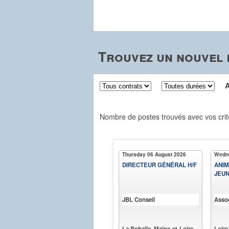
Trouvez un nouvel 
Aff
Nombre de postes trouvés avec vos crit
Thursday 06 August 2026
Wedne
DIRECTEUR GÉNÉRAL H/F
ANIM
JEU
JBL Conseil
Asso
La Bohalle, Maine-et-Loire
Loire