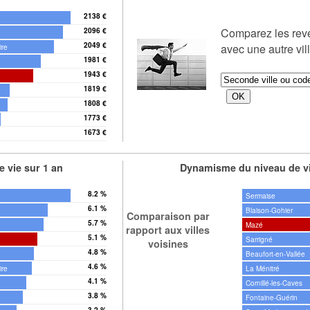
2138 €
Comparez les re
2096 €
2049 €
avec une autre vil
ire
1981 €
1943 €
1819 €
1808 €
1773 €
1673 €
 vie sur 1 an
Dynamisme du niveau de vi
8.2 %
Sermaise
6.1 %
Blaison-Gohier
Comparaison par
5.7 %
Mazé
rapport aux villes
5.1 %
Sarrigné
voisines
4.8 %
Beaufort-en-Vallée
4.6 %
ire
La Ménitré
4.1 %
Cornillé-les-Caves
3.8 %
Fontaine-Guérin