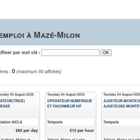
emploi à Mazé-Milon
iner par mot clé :
0
ères :
(maximum 50 affichés)
sday 05 August 2026
Tuesday 04 August 2026
Tuesday 04 August 202
ATEUR(TRICE)
OPERATEUR NUMERIQUE
AJUSTEUR-MONTEUR
NESSE
ET FACONNEUR H/F
AJUSTEUSE-MONTE
ciation AICLA
Temporis
Temporis
€65 per day
€13 per hour
-Authion, Maine-et-
Trélazé, Maine-et-Loire
Trélazé, Maine-et-Loir