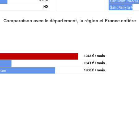
3.2 %
Saint-Mathurin-sur-L
ND
ne
Saint-Rémy-la-Vare
Comparaison avec le département, la région et France entière
1943 € / mois
1841 € / mois
1908 € / mois
aine