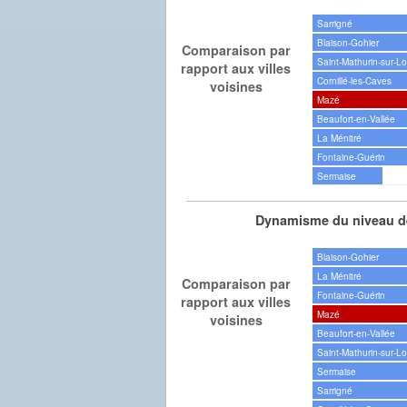
Sarrigné
Blaison-Gohier
Comparaison par
Saint-Mathurin-sur-Lo
rapport aux villes
Cornillé-les-Caves
voisines
Mazé
Beaufort-en-Vallée
La Ménitré
Fontaine-Guérin
Sermaise
Dynamisme du niveau de
Blaison-Gohier
La Ménitré
Comparaison par
Fontaine-Guérin
rapport aux villes
Mazé
voisines
Beaufort-en-Vallée
Saint-Mathurin-sur-Lo
Sermaise
Sarrigné