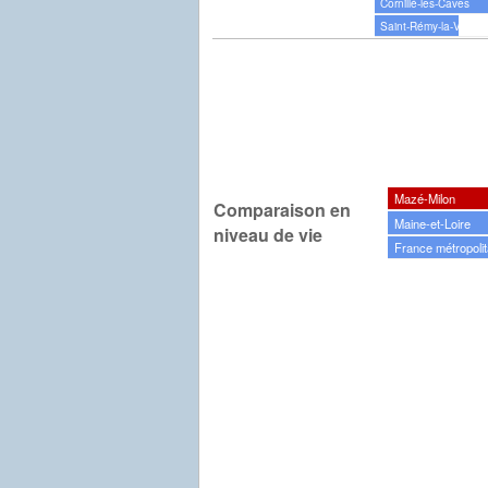
Cornillé-les-Caves
Saint-Rémy-la-Varen
Mazé-Milon
Comparaison en
Maine-et-Loire
niveau de vie
France métropolit