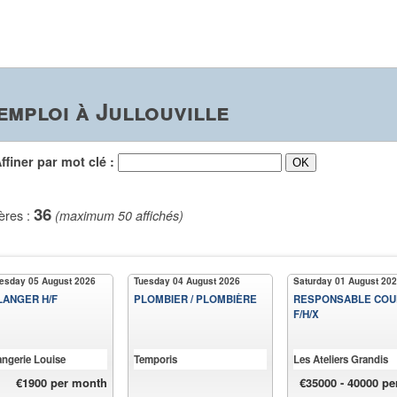
emploi à Jullouville
iner par mot clé :
36
ères :
(maximum 50 affichés)
sday 05 August 2026
Tuesday 04 August 2026
Saturday 01 August 20
ANGER H/F
PLOMBIER / PLOMBIÈRE
RESPONSABLE COU
F/H/X
ngerie Louise
Temporis
Les Ateliers Grandis
€1900 per month
€35000 - 40000 pe