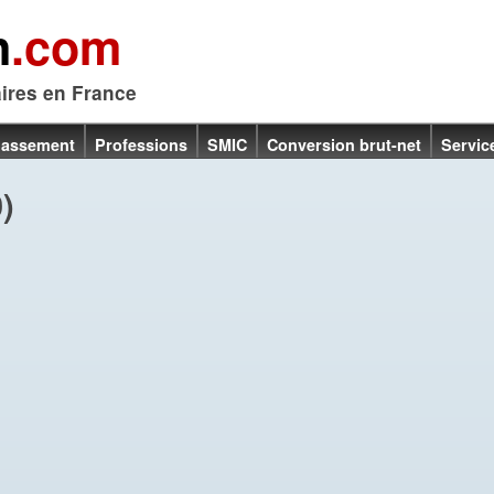
n
.com
aires en France
lassement
Professions
SMIC
Conversion brut-net
Servic
)