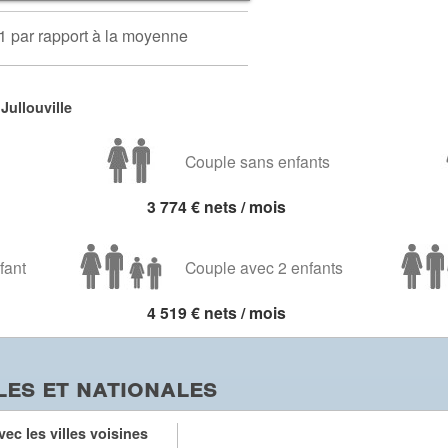
1 par rapport à la moyenne
Jullouville
Couple sans enfants
3 774 € nets / mois
fant
Couple avec 2 enfants
4 519 € nets / mois
es et nationales
ec les villes voisines