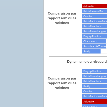
Jullouville
Saint-Pair-sur-Mer
Comparaison par
Carolles
rapport aux villes
Saint-Aubin-des-Pré
voisines
Saint-Planchers
Saint-Pierre-Langers
Dragey-Ronthon
Champeaux
Saint-Jean-le-Thoma
Sartilly
Dynamisme du niveau de
Dragey-Ronthon
Saint-Pierre-Langers
Comparaison par
Saint-Planchers
rapport aux villes
Sartilly
voisines
Carolles
Saint-Aubin-des-Pré
Jullouville
Champeaux