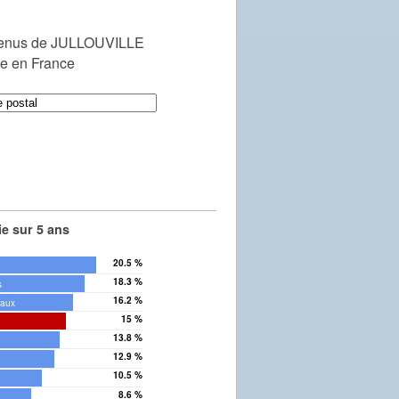
venus de JULLOUVILLE
le en France
e sur 5 ans
20.5 %
18.3 %
s
16.2 %
éaux
15 %
13.8 %
12.9 %
10.5 %
8.6 %