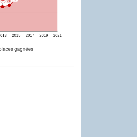
me
me
18 ème
18 ème
2013
2015
2017
2019
2021
places gagnées