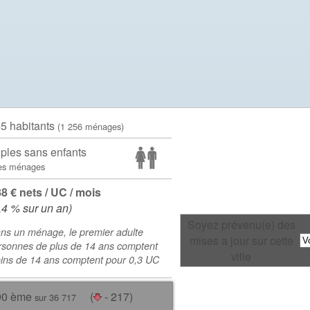
45 habitants
(1 256 ménages)
ples sans enfants
es ménages
88 € nets / UC / mois
.4 % sur un an)
Soyez prévenu(e) des
ns un ménage, le premier adulte
mises a jour sur cette
rsonnes de plus de 14 ans comptent
ville
oins de 14 ans comptent pour 0,3 UC
90 ème
(
- 217)
sur 36 717