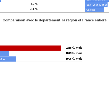
1.7 %
Saint-Jean-le-Thom
-0.2 %
s
Carolles
Comparaison avec le département, la région et France entière
2288 € / mois
1849 € / mois
1908 € / mois
aine