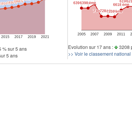
6198 è
6198 è
62
62
1666 €
1666 €
6398 ème
6398 ème
6398 ème
6398 ème
1639 €
1639 €
1616 €
1616 €
8 €
8 €
6618 ème
6618 ème
7284 ème
7284 ème
7309 ème
7309 ème
7359 ème
7359 ème
2 000
0
2005
2007
2009
2011
2015
2017
2019
2021
Evolution sur 17 ans :
3208 
 % sur 5 ans
>> Voir le classement national
ur 5 ans