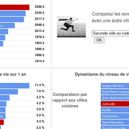
2288 €
Comparez les re
2239 €
2217 €
avec une autre vil
2098 €
aux
2013 €
1978 €
1953 €
1899 €
1896 €
s
1814 €
 vie sur 1 an
Dynamisme du niveau de vi
11.4 %
Dragey-Ronthon
7.8 %
Saint-Pierre-Langer
Comparaison par
5.2 %
Saint-Aubin-des-Pr
rapport aux villes
4.2 %
Jullouville
voisines
3.9 %
Sartilly
3.9 %
aux
Champeaux
3.4 %
Saint-Planchers
2.5 %
Saint-Pair-sur-Mer