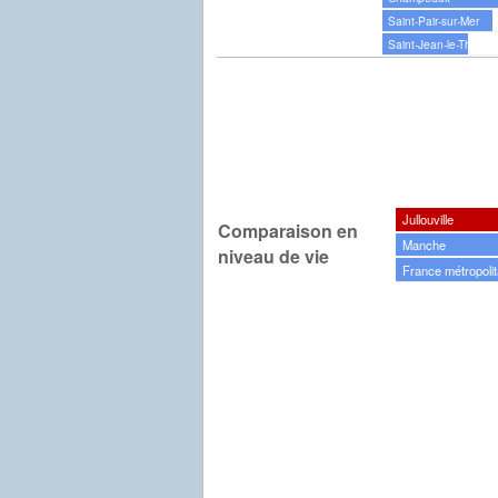
Saint-Pair-sur-Mer
Saint-Jean-le-Thoma
Jullouville
Comparaison en
Manche
niveau de vie
France métropolit