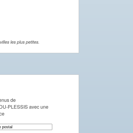
lles les plus petites.
enus de
U-PLESSIS avec une
nce