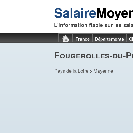
Salaire
Moye
L'information fiable sur les sal
France
Départements
C
Fougerolles-du-Pl
Pays de la Loire
>
Mayenne