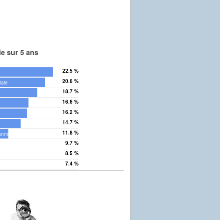
e sur 5 ans
22.5 %
20.6 %
taie
18.7 %
16.6 %
16.2 %
14.7 %
11.8 %
annière
9.7 %
8.5 %
7.4 %
sis