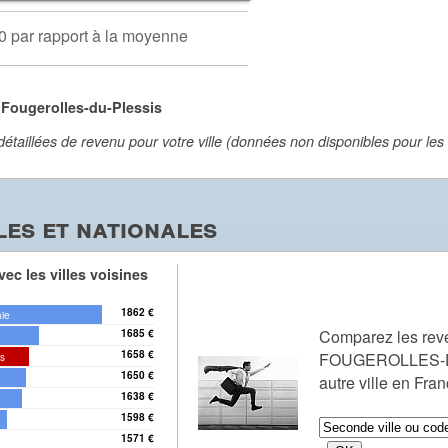
0 par rapport à la moyenne
 Fougerolles-du-Plessis
aillées de revenu pour votre ville (données non disponibles pour les vi
es et nationales
ec les villes voisines
1862 €
aie
Comparez les rev
1685 €
1658 €
FOUGEROLLES-D
is
1650 €
autre ville en Fra
1638 €
1598 €
1571 €