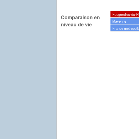
Fougerolles-du-P
Comparaison en
Mayenne
niveau de vie
France métropolit