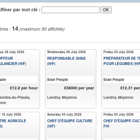
iner par mot clé :
14
ères :
(maximum 50 affichés)
ay 28 July 2026
Wednesday 08 July 2026
Friday 03 July 2026
UFFEUR
RESPONSABLE QHSE
PRÉPARATEUR DE T
LANCIER (H/F)
(H/F)
POUR LÉGUMES (H/F
aire
Start People
Start People
€12.8 per hour
€38000 per year
€12.31 pe
rolles-du-Plessis,
Landivy, Mayenne
Landivy, Mayenne
nne
y 10 July 2026
Saturday 04 July 2026
Friday 03 July 2026
TRE AGRICOLE
CHEF D'ÉQUIPE CULTURE
CHEF D'ÉQUIPE CU
D)
(H/F)
F/H