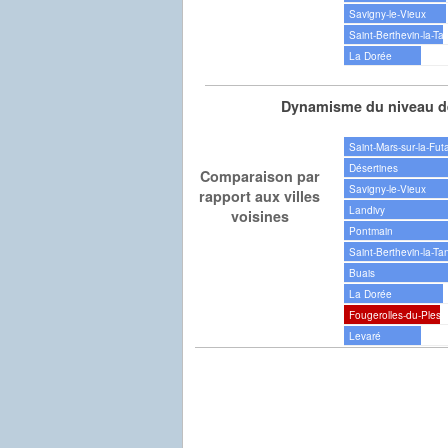
Savigny-le-Vieux
Saint-Berthevin-la-Ta
La Dorée
Dynamisme du niveau de
Saint-Mars-sur-la-Fut
Désertines
Comparaison par
Savigny-le-Vieux
rapport aux villes
Landivy
voisines
Pontmain
Saint-Berthevin-la-Ta
Buais
La Dorée
Fougerolles-du-Pless
Levaré