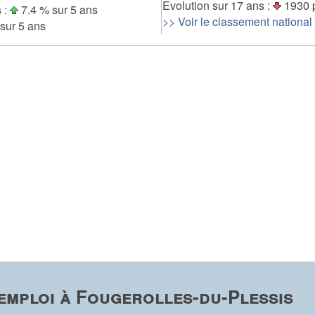
Evolution sur 17 ans :
1930 
 :
7.4 % sur 5 ans
>> Voir le classement national
sur 5 ans
emploi à Fougerolles-du-Plessis