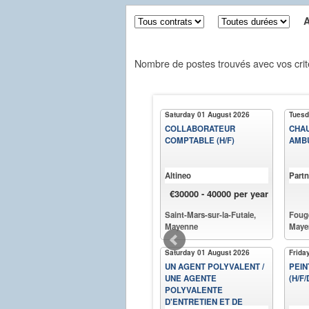
Aff
Nombre de postes trouvés avec vos crit
Saturday 01 August 2026
Tuesd
COLLABORATEUR
CHA
COMPTABLE (H/F)
AMBU
Altineo
Partn
€30000 - 40000 per year
Saint-Mars-sur-la-Futaie,
Fouge
Mayenne
Maye
Saturday 01 August 2026
Frida
UN AGENT POLYVALENT /
PEIN
UNE AGENTE
(H/F/
POLYVALENTE
D'ENTRETIEN ET DE