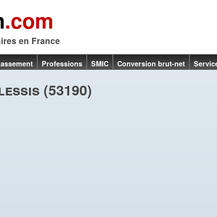
n
.com
aires en France
lassement
Professions
SMIC
Conversion brut-net
Servic
essis (53190)