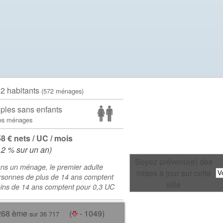
52 habitants
(572 ménages)
ples sans enfants
es ménages
58 € nets / UC / mois
.2 % sur un an)
Soyez prévenu(e) des
ns un ménage, le premier adulte
mises a jour sur cette
rsonnes de plus de 14 ans comptent
ville
oins de 14 ans comptent pour 0,3 UC
268 ème
(
- 1049)
sur 36 717