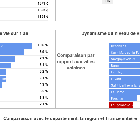
1571 €
1563 €
nnière
1504 €
 vie sur 1 an
Dynamisme du niveau de vi
10.6 %
aie
Désertines
8.9 %
Saint-Mars-sur-la-Fu
Comparaison par
7.1 %
Savigny-le-Vieux
rapport aux villes
6.1 %
Buais
voisines
5.2 %
Landivy
5.1 %
nnière
Levaré
4.3 %
Saint-Berthevin-la-T
3.5 %
La Dorée
3.3 %
is
Pontmain
2.1 %
Fougerolles-du-Ples
Comparaison avec le département, la région et France entière