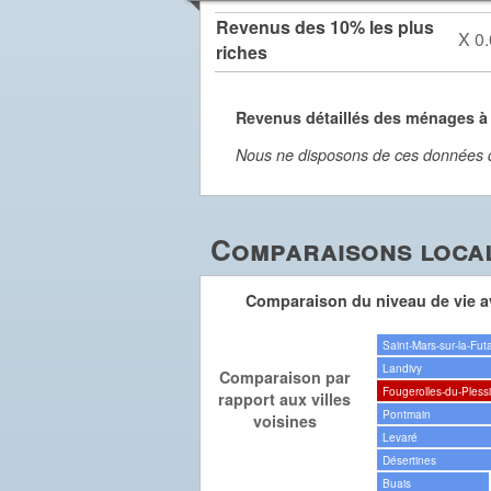
Revenus des 10% les plus
X 0.
riches
Revenus détaillés des ménages à
Nous ne disposons de ces données dét
Comparaisons local
Comparaison du niveau de vie av
Saint-Mars-sur-la-Fut
Landivy
Comparaison par
Fougerolles-du-Pless
rapport aux villes
Pontmain
voisines
Levaré
Désertines
Buais