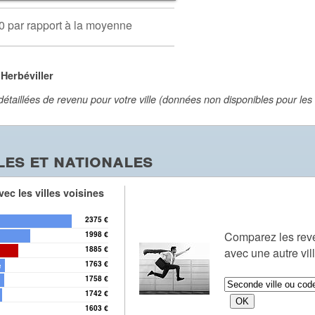
0 par rapport à la moyenne
Herbéviller
aillées de revenu pour votre ville (données non disponibles pour les vi
es et nationales
ec les villes voisines
2375 €
Comparez les re
1998 €
1885 €
avec une autre vil
1763 €
e
1758 €
1742 €
1603 €