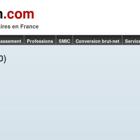
n
.com
aires en France
lassement
Professions
SMIC
Conversion brut-net
Servic
0)