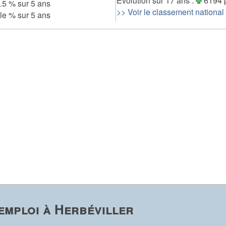
Evolution sur 17 ans :
6194 
.5 % sur 5 ans
>> Voir le classement national
le % sur 5 ans
emploi à Herbéviller