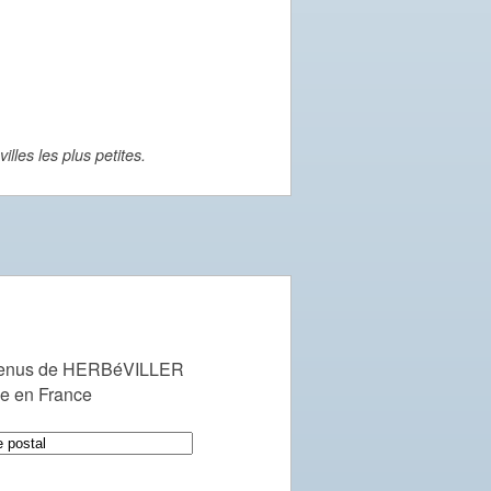
lles les plus petites.
venus de HERBéVILLER
le en France