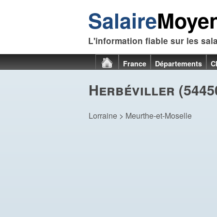
Salaire
Moye
L'information fiable sur les sal
France
Départements
C
Herbéviller (5445
Lorraine
>
Meurthe-et-Moselle