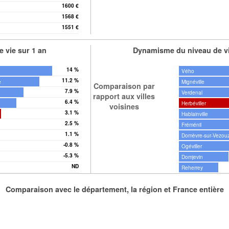
1600 €
1568 €
1551 €
 vie sur 1 an
Dynamisme du niveau de vi
14 %
Vého
11.2 %
e
Mignéville
Comparaison par
7.9 %
Verdenal
rapport aux villes
6.4 %
Herbéviller
voisines
3.1 %
Hablainville
2.5 %
Fréménil
1.1 %
Domèvre-sur-Vezou
-0.8 %
Ogéviller
-5.3 %
Domjevin
ND
Reherrey
Comparaison avec le département, la région et France entière