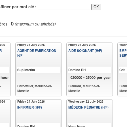
iner par mot clé :
0
ères :
(maximum 50 affichés)
2026
Friday 24 July 2026
Friday 24 July 2026
Wedn
R
AGENT DE FABRICATION
AIDE SOIGNANT (H/F)
EMP
H/F
SERV
Sup'Interim
Domino RH
Crit
r hour
€20000 - 25000 per year
-
Herbéviller, Meurthe-et-
Blâmont, Meurthe-et-
Blâm
Moselle
Moselle
Mose
2026
Friday 24 July 2026
Wednesday 22 July 2026
INFIRMIER (H/F)
MÉDECIN PÉDIATRE (H/F)
Domino RH
Harry Hope