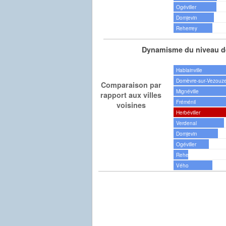
Ogéviller
Domjevin
Reherrey
Dynamisme du niveau de
Hablainville
Domèvre-sur-Vezouz
Comparaison par
Mignéville
rapport aux villes
Fréménil
voisines
Herbéviller
Verdenal
Domjevin
Ogéviller
Reherrey
Vého