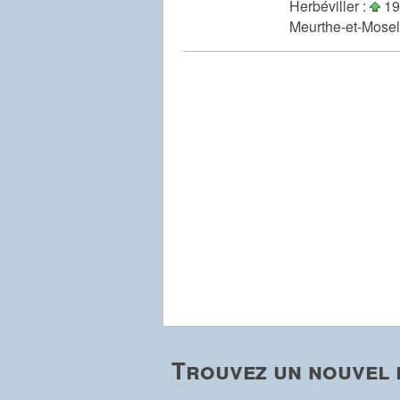
Herbéviller :
19
Meurthe-et-Mosel
Trouvez un nouvel 