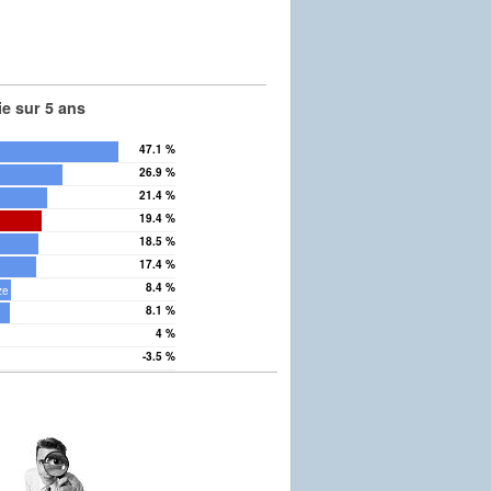
e sur 5 ans
47.1 %
26.9 %
21.4 %
19.4 %
18.5 %
17.4 %
8.4 %
ze
8.1 %
4 %
-3.5 %