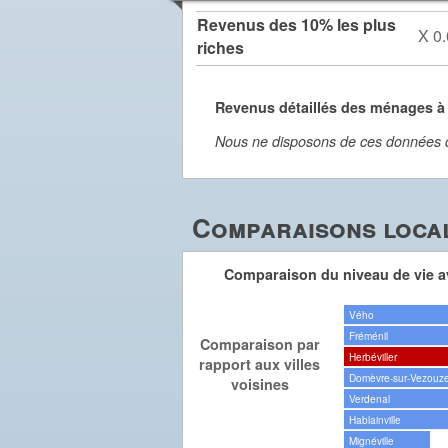
Revenus des 10% les plus
X 0.
riches
Revenus détaillés des ménages à 
Nous ne disposons de ces données dét
Comparaisons local
Comparaison du niveau de vie av
Vého
Fréménil
Comparaison par
Herbéviller
rapport aux villes
Domèvre-sur-Vezouz
voisines
Verdenal
Hablainville
Mignéville