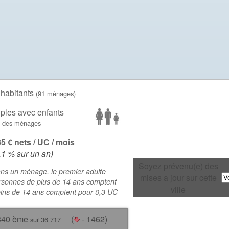
 habitants
(91 ménages)
ples avec enfants
 des ménages
85 € nets / UC / mois
.1 % sur un an)
Soyez prévenu(e) des
ns un ménage, le premier adulte
mises a jour sur cette
rsonnes de plus de 14 ans comptent
ville
oins de 14 ans comptent pour 0,3 UC
340 ème
(
- 1462)
sur 36 717