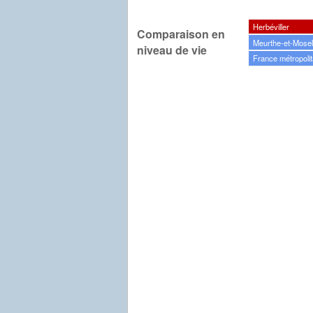
Herbéviller
Comparaison en
Meurthe-et-Mosel
niveau de vie
France métropolit