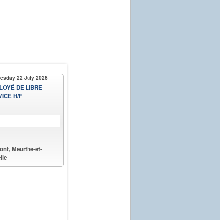
esday 22 July 2026
LOYÉ DE LIBRE
ICE H/F
ont, Meurthe-et-
lle