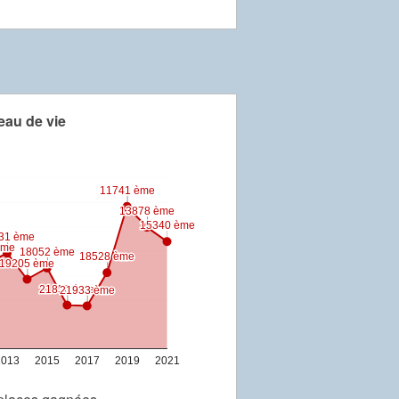
eau de vie
11741 ème
11741 ème
13878 ème
13878 ème
15340 ème
15340 ème
31 ème
31 ème
ème
ème
18052 ème
18052 ème
18528 ème
18528 ème
19205 ème
19205 ème
21850 ème
21850 ème
21933 ème
21933 ème
2013
2015
2017
2019
2021