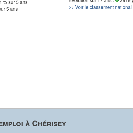
Evolution sur 17 ans :
2979 
4 % sur 5 ans
>> Voir le classement national
ur 5 ans
emploi à Chérisey