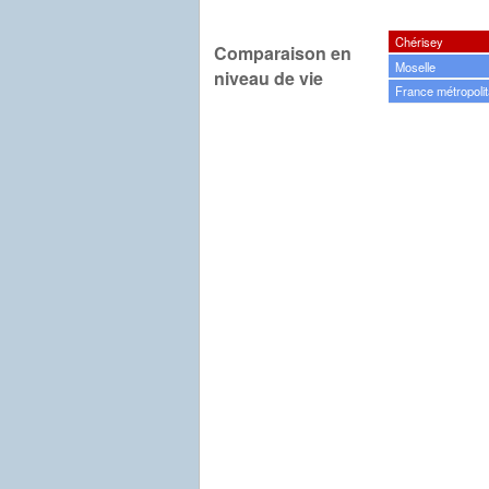
Chérisey
Comparaison en
Moselle
niveau de vie
France métropolit