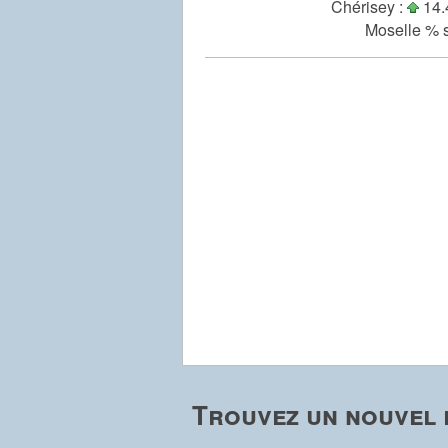
Chérisey :
14.
Moselle % s
Trouvez un nouvel 