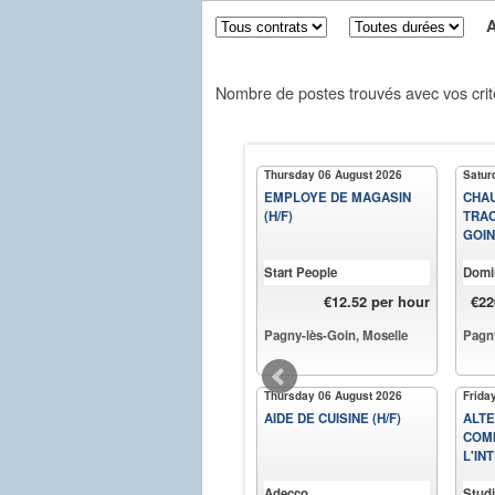
Aff
Nombre de postes trouvés avec vos crit
Thursday 06 August 2026
Satur
EMPLOYE DE MAGASIN
CHA
(H/F)
TRAC
GOIN 
Start People
Domi
€12.52 per hour
€22
Pagny-lès-Goin, Moselle
Pagny
Thursday 06 August 2026
Frida
AIDE DE CUISINE (H/F)
ALTE
COM
L'IN
Adecco
Stud