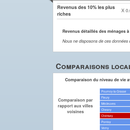
Revenus des 10% les plus
X 0.
riches
Revenus détaillés des ménages à
Nous ne disposons de ces données dét
Comparaisons local
Comparaison du niveau de vie av
Pournoy-la-Grasse
Fleury
Comparaison par
Mécleuves
rapport aux villes
Chesny
voisines
Chérisey
Pontoy
Verny