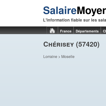
Salaire
Moye
L'information fiable sur les sal
France
Départements
C
Chérisey (57420)
Lorraine
>
Moselle