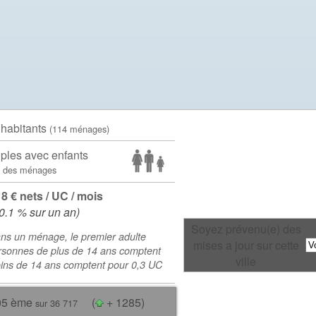
 habitants
(114 ménages)
ples avec enfants
 des ménages
18 € nets / UC / mois
0.1 % sur un an)
Soyez prévenu(e) des
ns un ménage, le premier adulte
mises a jour sur cette
rsonnes de plus de 14 ans comptent
ville
oins de 14 ans comptent pour 0,3 UC
05 ème
(
+ 1285)
sur 36 717