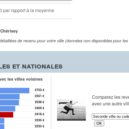
0 par rapport à la moyenne
 Chérisey
aillées de revenu pour votre ville (données non disponibles pour les vi
es et nationales
ec les villes voisines
2753 €
Comparez les re
2551 €
2538 €
avec une autre vil
2459 €
2418 €
2235 €
2233 €