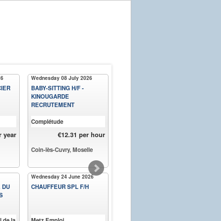
26
Wednesday 08 July 2026
Tuesday 23 June 2026
Tues
CIER
BABY-SITTING H/F -
CHAUFFEUR SPL F/H
CHA
KINOUGARDE
RECRUTEMENT
Complétude
Metz Emploi
Metz
r year
€12.31 per hour
Coin-lès-Cuvry, Moselle
Pagny-lès-Goin, Moselle
Pagn
Wednesday 24 June 2026
Tuesday 23 June 2026
Thur
É DU
CHAUFFEUR SPL F/H
CHAUFFEUR SPL F/H
CHA
S
 de la
Metz Emploi
Metz Emploi
Sol