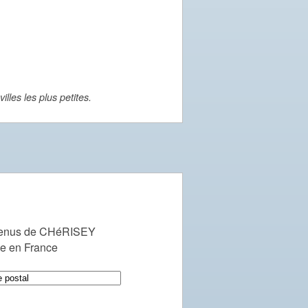
lles les plus petites.
venus de CHéRISEY
le en France