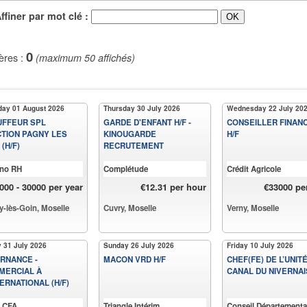
iner par mot clé :
0
ères :
(maximum 50 affichés)
day 01 August 2026
Thursday 30 July 2026
Wednesday 22 July 20
UFFEUR SPL
GARDE D'ENFANT H/F -
CONSEILLER FINAN
TION PAGNY LES
KINOUGARDE
H/F
(H/F)
RECRUTEMENT
no RH
Complétude
Crédit Agricole
000 - 30000 per year
€12.31 per hour
€33000 pe
-lès-Goin, Moselle
Cuvry, Moselle
Verny, Moselle
y 31 July 2026
Sunday 26 July 2026
Friday 10 July 2026
RNANCE -
MACON VRD H/F
CHEF(FE) DE L’UNIT
MERCIAL À
CANAL DU NIVERNAI
TERNATIONAL (H/F)
i CFA
Triangle Intérim
Conseil Départemental