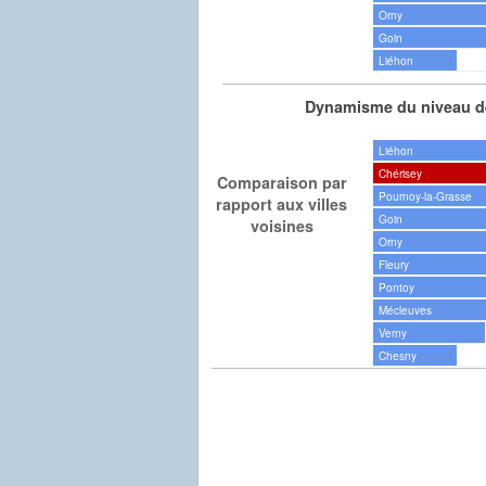
Orny
Goin
Liéhon
Dynamisme du niveau de
Liéhon
Chérisey
Comparaison par
Pournoy-la-Grasse
rapport aux villes
Goin
voisines
Orny
Fleury
Pontoy
Mécleuves
Verny
Chesny