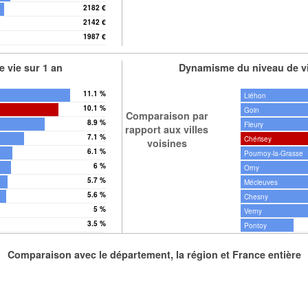
2182 €
2142 €
1987 €
 vie sur 1 an
Dynamisme du niveau de vi
11.1 %
Liéhon
10.1 %
Goin
Comparaison par
8.9 %
Fleury
rapport aux villes
7.1 %
Chérisey
voisines
6.1 %
Pournoy-la-Grasse
6 %
Orny
5.7 %
Mécleuves
5.6 %
Chesny
5 %
Verny
3.5 %
Pontoy
Comparaison avec le département, la région et France entière