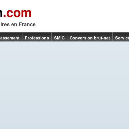
n
.com
aires en France
lassement
Professions
SMIC
Conversion brut-net
Servic