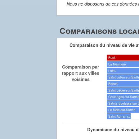
Nous ne disposons de ces données dét
Comparaisons local
Comparaison du niveau de vie av
Buré
La Mesnière
Comparaison par
Laleu
rapport aux villes
Saint-Julien-sur-Sart
voisines
Boëcé
Saint-Léger-sur-Sart
Coulonges-sur-Sarth
Sainte-Scolasse-sur-
Le Mêle-sur-Sarthe
Saint-Agnan-sur-Sar
Dynamisme du niveau de