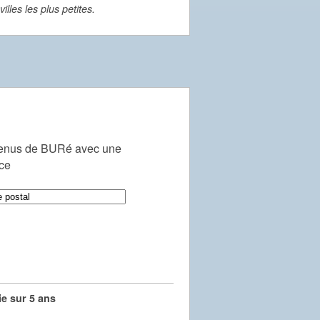
lles les plus petites.
venus de BURé avec une
nce
e sur 5 ans