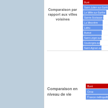
Buré
Saint-Julien-sur-Sart
Comparaison par
Le Mêle-sur-Sarthe
rapport aux villes
Sainte-Scolasse-sur-
voisines
La Mesnière
Laleu
Boëcé
Saint-Léger-sur-Sart
Coulonges-sur-Sarth
Saint-Agnan-sur-Sar
Buré
Comparaison en
Orne
niveau de vie
France métropolit