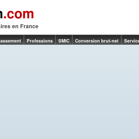
n
.com
aires en France
lassement
Professions
SMIC
Conversion brut-net
Servic