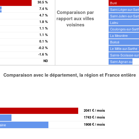
30.5 %
Buré
7.4 %
he
Saint-Léger-sur-Sar
Comparaison par
4.7 %
Saint-Julien-sur-Sar
rapport aux villes
1.8 %
Sarthe
Laleu
voisines
1.1 %
Coulonges-sur-Sart
1.1 %
La Mesnière
0.1 %
Boëcé
-0.2 %
he
Le Mêle-sur-Sarthe
-1.6 %
e
Sainte-Scolasse-sur
ND
the
Saint-Agnan-sur-Sa
Comparaison avec le département, la région et France entière
2041 € / mois
1743 € / mois
1908 € / mois
aine