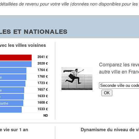
aillées de revenu pour votre ville (données non disponibles pour les vi
es et nationales
ec les villes voisines
2041 €
Comparez les re
2028 €
1764 €
autre ville en Fra
1760 €
he
1723 €
1657 €
he
1633 €
e
1608 €
Sarthe
1533 €
ND
the
 vie sur 1 an
Dynamisme du niveau de vi