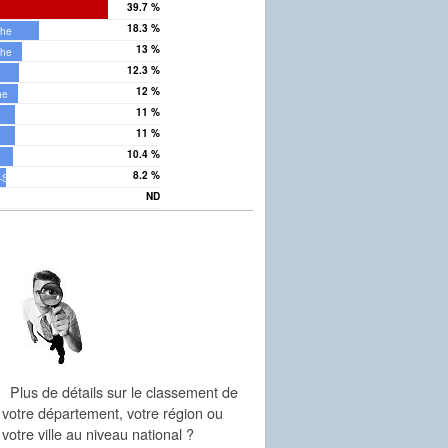
39.7 %
18.3 %
the
13 %
the
12.3 %
12 %
he
11 %
11 %
10.4 %
8.2 %
-Sarthe
ND
rthe
Plus de détails sur le classement de
votre département, votre région ou
votre ville au niveau national ?