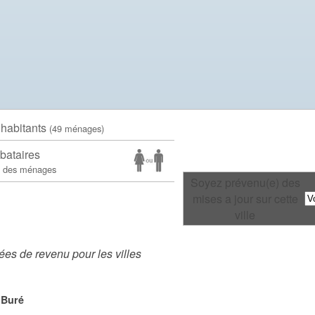
 habitants
(49 ménages)
bataires
 des ménages
Soyez prévenu(e) des
mises a jour sur cette
ville
es de revenu pour les villes
 Buré