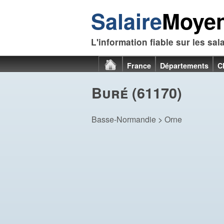
Salaire
Moye
L'information fiable sur les sal
France
Départements
C
Buré (61170)
Basse-Normandie
>
Orne