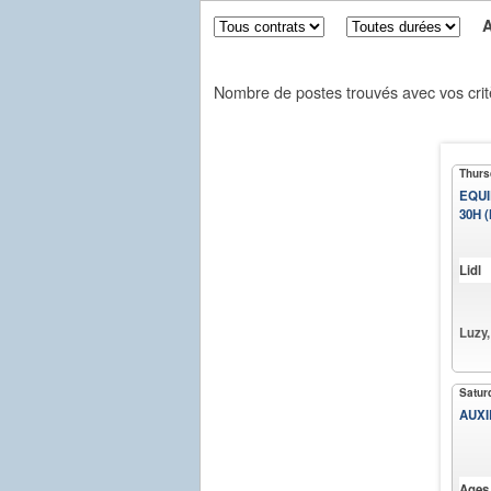
Aff
Nombre de postes trouvés avec vos crit
Thurs
EQUI
30H (
Lidl
Luzy,
Satur
AUXI
Ages 