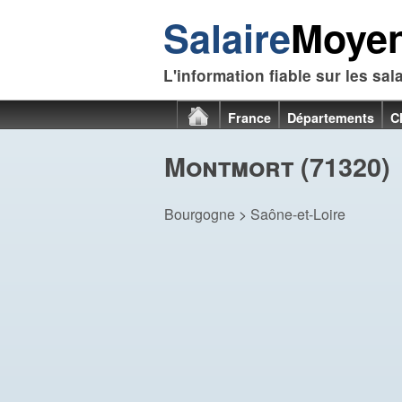
Salaire
Moye
L'information fiable sur les sal
France
Départements
C
Montmort (71320)
Bourgogne
>
Saône-et-Loire