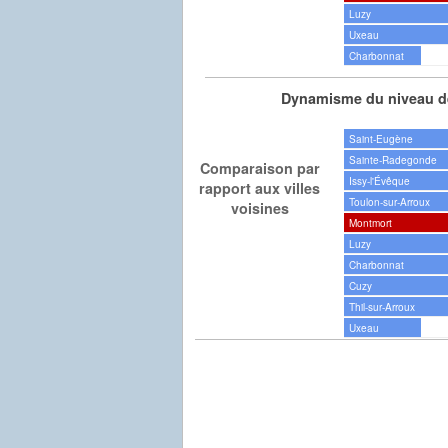
Luzy
Uxeau
Charbonnat
Dynamisme du niveau de
Saint-Eugène
Sainte-Radegonde
Comparaison par
Issy-l'Évêque
rapport aux villes
Toulon-sur-Arroux
voisines
Montmort
Luzy
Charbonnat
Cuzy
Thil-sur-Arroux
Uxeau