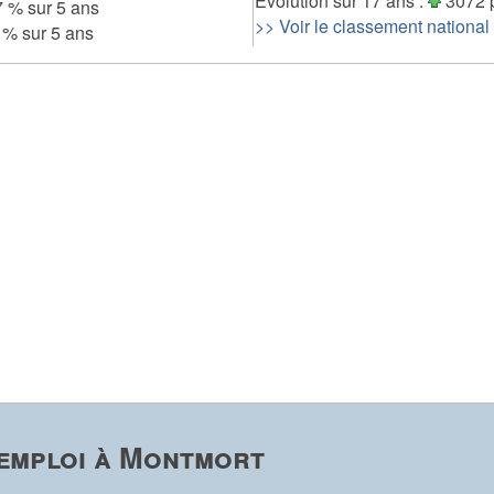
Evolution sur 17 ans :
3072 
 % sur 5 ans
>> Voir le classement national
 % sur 5 ans
emploi à Montmort