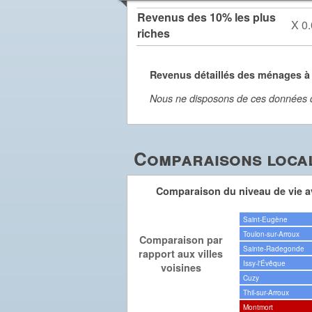
Revenus des 10% les plus
X 0.
riches
Revenus détaillés des ménages 
Nous ne disposons de ces données dét
Comparaisons local
Comparaison du niveau de vie av
Saint-Eugène
Toulon-sur-Arroux
Comparaison par
Sainte-Radegonde
rapport aux villes
Issy-l'Évêque
voisines
Cuzy
Thil-sur-Arroux
Montmort