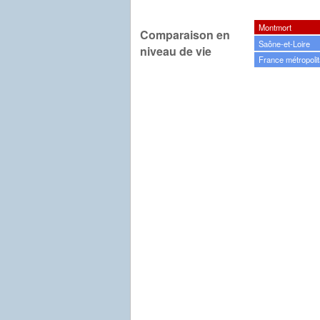
Montmort
Comparaison en
Saône-et-Loire
niveau de vie
France métropolit