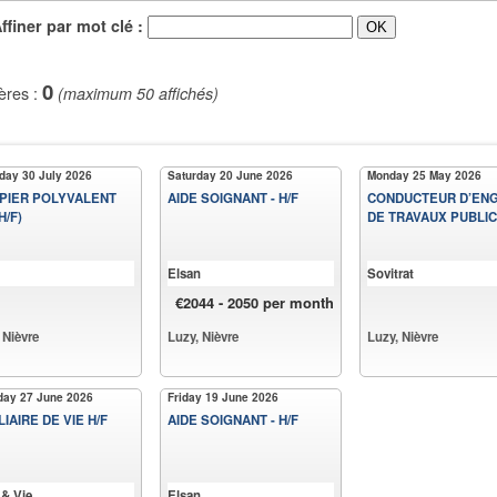
iner par mot clé :
0
ères :
(maximum 50 affichés)
day 30 July 2026
Saturday 20 June 2026
Monday 25 May 2026
PIER POLYVALENT
AIDE SOIGNANT - H/F
CONDUCTEUR D’ENG
H/F)
DE TRAVAUX PUBLI
Elsan
Sovitrat
€2044 - 2050 per month
 Nièvre
Luzy, Nièvre
Luzy, Nièvre
day 27 June 2026
Friday 19 June 2026
LIAIRE DE VIE H/F
AIDE SOIGNANT - H/F
& Vie
Elsan