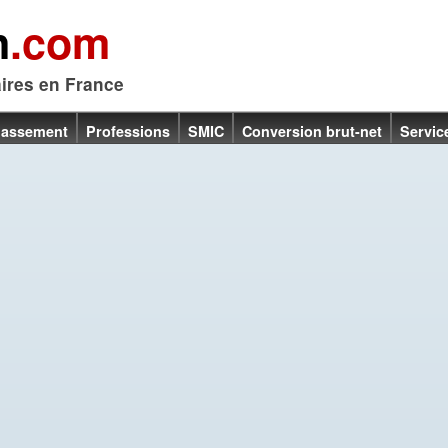
n
.com
aires en France
lassement
Professions
SMIC
Conversion brut-net
Servic