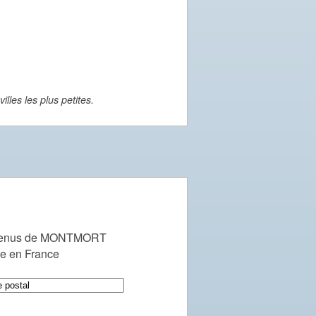
lles les plus petites.
evenus de MONTMORT
le en France