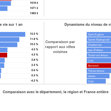
1618 €
1571 €
1383 €
 vie sur 1 an
Dynamisme du niveau de vi
15.5 %
Saint-Eugène
11.8 %
Sainte-Radegonde
Comparaison par
10.5 %
Charbonnat
rapport aux villes
4.5 %
Issy-l'Évêque
voisines
4.3 %
Toulon-sur-Arroux
2.8 %
Luzy
2.4 %
Montmort
0.6 %
Thil-sur-Arroux
0.3 %
Uxeau
-4.2 %
Cuzy
Comparaison avec le département, la région et France entière