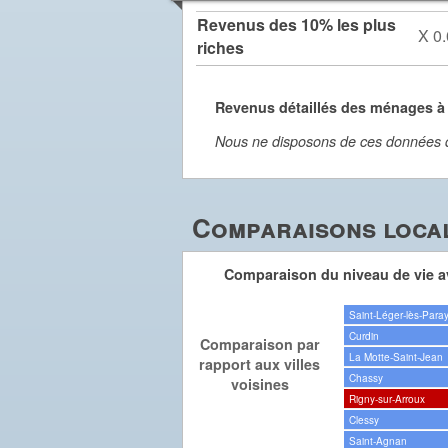
Revenus des 10% les plus
X 0.
riches
Revenus détaillés des ménages à
Nous ne disposons de ces données dét
Comparaisons local
Comparaison du niveau de vie av
Saint-Léger-lès-Para
Curdin
Comparaison par
La Motte-Saint-Jean
rapport aux villes
Chassy
voisines
Rigny-sur-Arroux
Clessy
Saint-Agnan