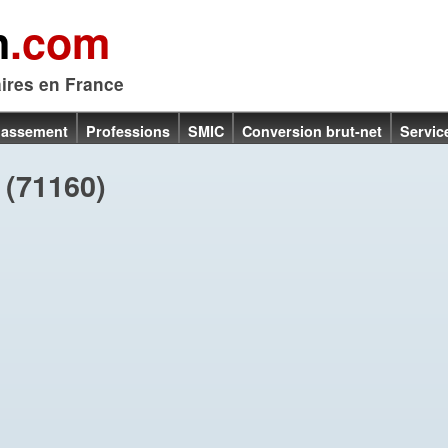
n
.com
aires en France
lassement
Professions
SMIC
Conversion brut-net
Servic
(71160)