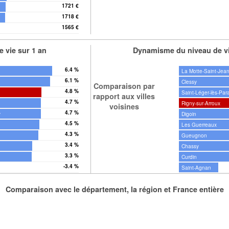
1721 €
1718 €
1565 €
 vie sur 1 an
Dynamisme du niveau de vi
6.4 %
La Motte-Saint-Jea
6.1 %
Clessy
Comparaison par
4.8 %
Saint-Léger-lès-Par
rapport aux villes
4.7 %
Rigny-sur-Arroux
voisines
4.7 %
y
Digoin
4.5 %
Les Guerreaux
4.3 %
Gueugnon
3.4 %
Chassy
3.3 %
Curdin
-3.4 %
Saint-Agnan
Comparaison avec le département, la région et France entière