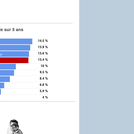
e sur 5 ans
14.5 %
n
13.9 %
13.6 %
ay
13.4 %
10 %
9.5 %
8.4 %
6.8 %
5.9 %
4 %