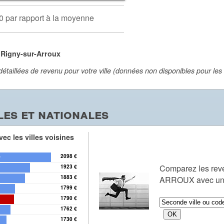
0 par rapport à la moyenne
 Rigny-sur-Arroux
aillées de revenu pour votre ville (données non disponibles pour les vi
es et nationales
ec les villes voisines
2098 €
y
Comparez les re
1923 €
1883 €
ARROUX avec une 
1799 €
1790 €
1762 €
1730 €