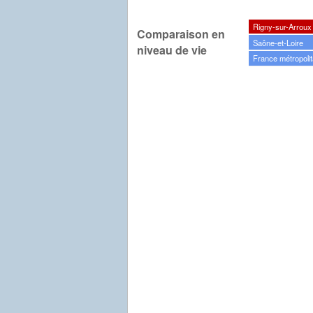
Rigny-sur-Arroux
Comparaison en
Saône-et-Loire
niveau de vie
France métropolit