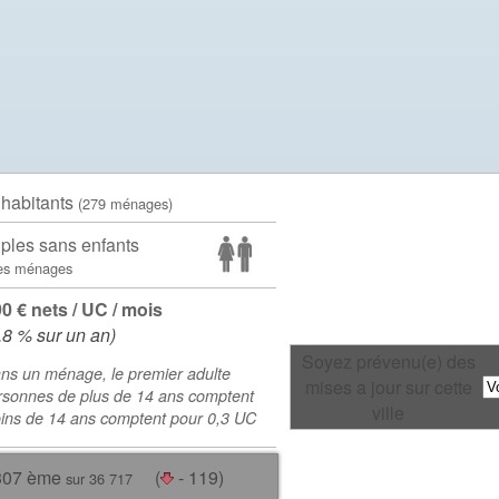
 habitants
(279 ménages)
ples sans enfants
es ménages
90 € nets / UC / mois
.8 % sur un an)
Soyez prévenu(e) des
ns un ménage, le premier adulte
mises a jour sur cette
rsonnes de plus de 14 ans comptent
ville
oins de 14 ans comptent pour 0,3 UC
307 ème
(
- 119)
sur 36 717