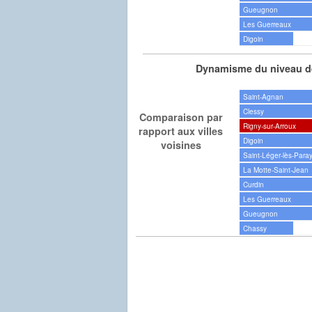
Gueugnon
Les Guerreaux
Digoin
Dynamisme du niveau de
Saint-Agnan
Clessy
Comparaison par
Rigny-sur-Arroux
rapport aux villes
Digoin
voisines
Saint-Léger-lès-Para
La Motte-Saint-Jean
Curdin
Les Guerreaux
Gueugnon
Chassy