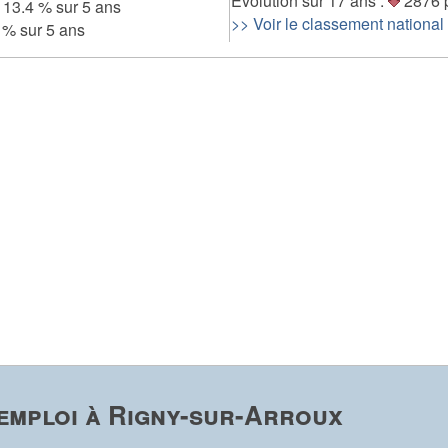
Evolution sur 17 ans :
2876 
13.4 % sur 5 ans
>> Voir le classement national
 % sur 5 ans
emploi à Rigny-sur-Arroux