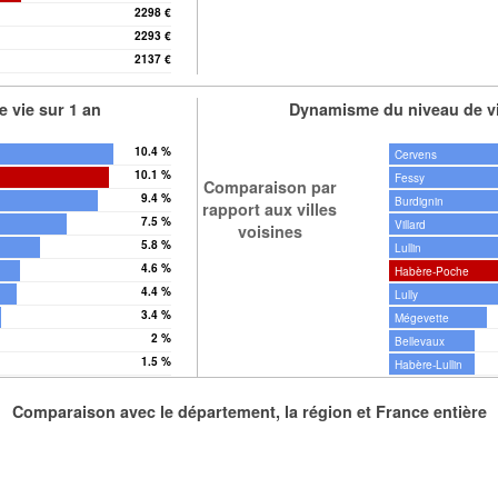
2298 €
2293 €
2137 €
 vie sur 1 an
Dynamisme du niveau de vi
10.4 %
Cervens
10.1 %
Fessy
Comparaison par
9.4 %
Burdignin
rapport aux villes
7.5 %
Villard
voisines
5.8 %
Lullin
4.6 %
Habère-Poche
4.4 %
Lully
3.4 %
Mégevette
2 %
Bellevaux
1.5 %
Habère-Lullin
Comparaison avec le département, la région et France entière