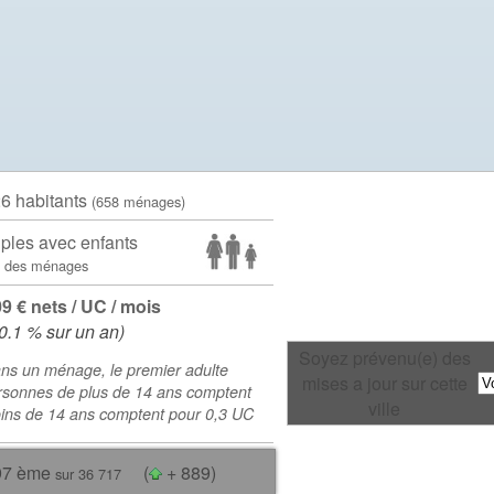
26 habitants
(658 ménages)
ples avec enfants
 des ménages
09 € nets / UC / mois
0.1 % sur un an)
Soyez prévenu(e) des
ns un ménage, le premier adulte
mises a jour sur cette
rsonnes de plus de 14 ans comptent
ville
oins de 14 ans comptent pour 0,3 UC
97 ème
(
+ 889)
sur 36 717