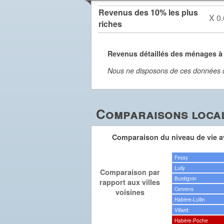
Revenus des 10% les plus
X 0.
riches
Revenus détaillés des ménages 
Nous ne disposons de ces données dét
Comparaisons local
Comparaison du niveau de vie av
Fessy
Lully
Comparaison par
Burdignin
rapport aux villes
Cervens
voisines
Habère-Lullin
Villard
Habère-Poche