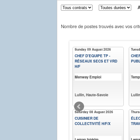
Aff
Nombre de postes trouvés avec vos crit
Sunday 09 August 2026
Tuesd
CHEF D'EQUIPE TP -
CHEF
RÉSEAUX SECS ET VRD
PUBL
H/F
Menway Emploi
Temp
Lullin, Haute-Savoie
Lulli
Saturday 08 August 2026
Thurs
CUISINIER DE
ÉLEC
COLLECTIVITÉ H/F/X
TRAV
Leman Intérim
Lema