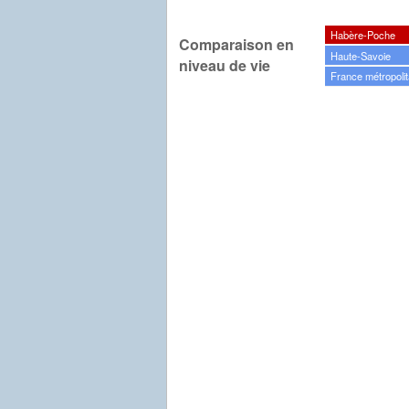
Habère-Poche
Comparaison en
Haute-Savoie
niveau de vie
France métropolit