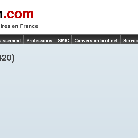
n
.com
aires en France
lassement
Professions
SMIC
Conversion brut-net
Servic
420)