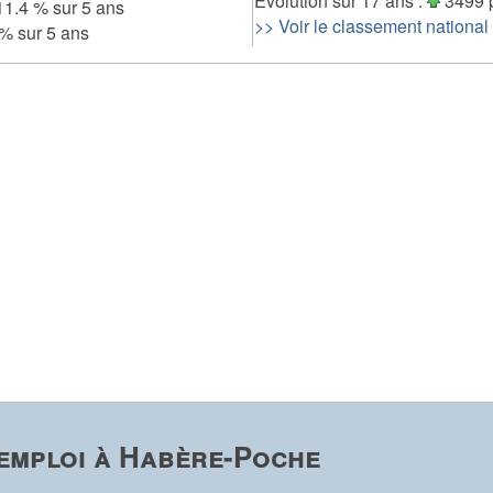
Evolution sur 17 ans :
3499 
1.4 % sur 5 ans
>> Voir le classement national
% sur 5 ans
emploi à Habère-Poche