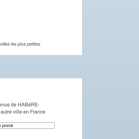
lles les plus petites.
venus de HABèRE-
utre ville en France