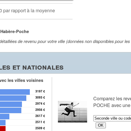
0 par rapport à la moyenne
à Habère-Poche
aillées de revenu pour votre ville (données non disponibles pour les vi
es et nationales
ec les villes voisines
3197 €
Comparez les re
3093 €
2974 €
POCHE avec une a
2956 €
2617 €
2511 €
2509 €