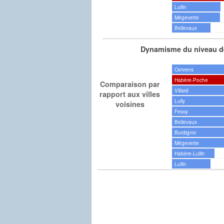
Lullin
Mégevette
Bellevaux
Dynamisme du niveau de
Cervens
Habère-Poche
Comparaison par
Villard
rapport aux villes
Lully
voisines
Fessy
Bellevaux
Burdignin
Mégevette
Habère-Lullin
Lullin