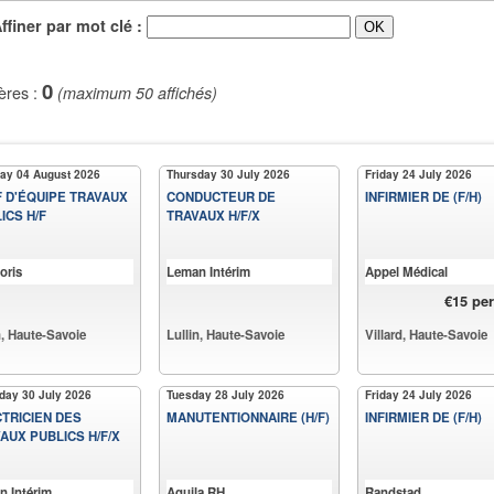
iner par mot clé :
0
ères :
(maximum 50 affichés)
ay 04 August 2026
Thursday 30 July 2026
Friday 24 July 2026
 D'ÉQUIPE TRAVAUX
CONDUCTEUR DE
INFIRMIER DE (F/H)
ICS H/F
TRAVAUX H/F/X
oris
Leman Intérim
Appel Médical
€15 pe
n, Haute-Savoie
Lullin, Haute-Savoie
Villard, Haute-Savoie
day 30 July 2026
Tuesday 28 July 2026
Friday 24 July 2026
TRICIEN DES
MANUTENTIONNAIRE (H/F)
INFIRMIER DE (F/H)
AUX PUBLICS H/F/X
n Intérim
Aquila RH
Randstad