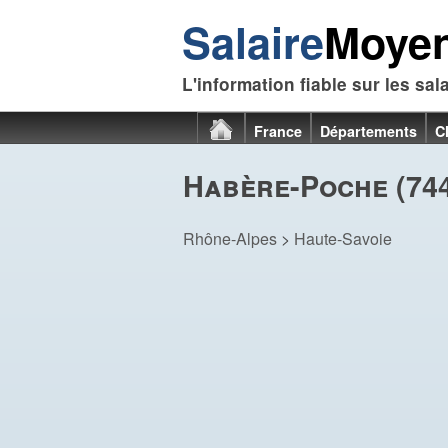
Salaire
Moye
L'information fiable sur les sal
France
Départements
C
Habère-Poche (74
Rhône-Alpes
>
Haute-Savoie