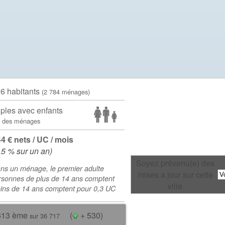
26 habitants
(2 784 ménages)
ples avec enfants
 des ménages
44 € nets / UC / mois
.5 % sur un an)
Soyez prévenu(e) des
ns un ménage, le premier adulte
mises a jour sur cette
rsonnes de plus de 14 ans comptent
ville
oins de 14 ans comptent pour 0,3 UC
613 ème
(
+ 530)
sur 36 717