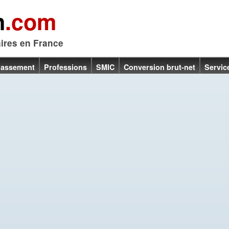
n
.com
aires en France
lassement
Professions
SMIC
Conversion brut-net
Servic