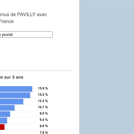
enus de PAVILLY avec
 France
e sur 5 ans
13.9 %
e
13.5 %
12.3 %
10.7 %
9.9 %
9.4 %
8.9 %
7.9 %