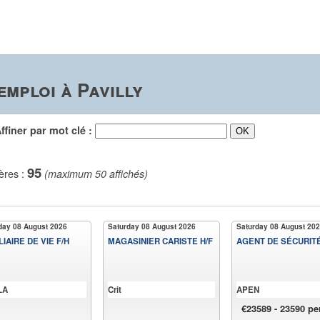
mploi à Pavilly
iner par mot clé :
95
ères :
(maximum 50 affichés)
day 08 August 2026
Saturday 08 August 2026
Saturday 08 August 20
LIAIRE DE VIE F/H
MAGASINIER CARISTE H/F
AGENT DE SÉCURITÉ 
LA
Crit
APEN
€23589 - 23590 pe