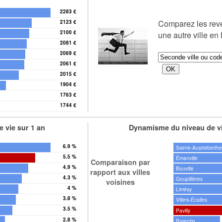
2283 €
Comparez les rev
2123 €
2100 €
une autre ville en
2081 €
2069 €
2061 €
2015 €
1904 €
1763 €
1744 €
 vie sur 1 an
Dynamisme du niveau de vi
6.9 %
Sainte-Austreberth
5.5 %
Émanville
Comparaison par
4.9 %
Bouville
rapport aux villes
4.3 %
Goupillières
voisines
4 %
Limésy
3.8 %
Villers-Écalles
3.5 %
Pavilly
2.8 %
Barentin