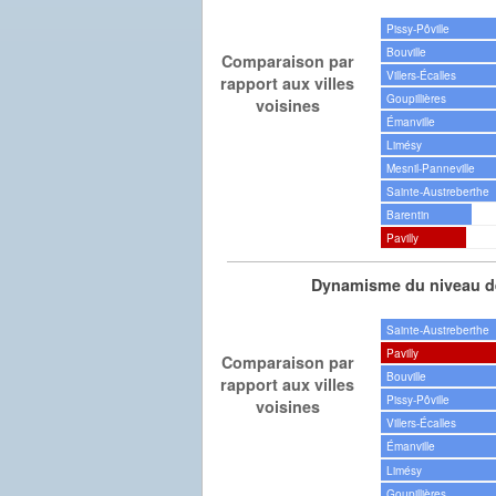
Pissy-Pôville
Bouville
Comparaison par
Villers-Écalles
rapport aux villes
Goupillières
voisines
Émanville
Limésy
Mesnil-Panneville
Sainte-Austreberthe
Barentin
Pavilly
Dynamisme du niveau de
Sainte-Austreberthe
Pavilly
Comparaison par
Bouville
rapport aux villes
Pissy-Pôville
voisines
Villers-Écalles
Émanville
Limésy
Goupillières