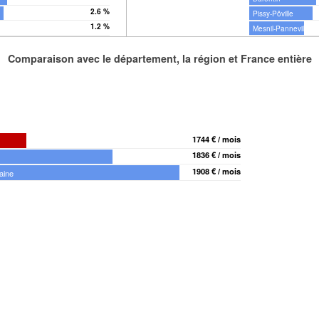
2.6 %
Pissy-Pôville
1.2 %
Mesnil-Panneville
Comparaison avec le département, la région et France entière
1744 € / mois
1836 € / mois
1908 € / mois
aine