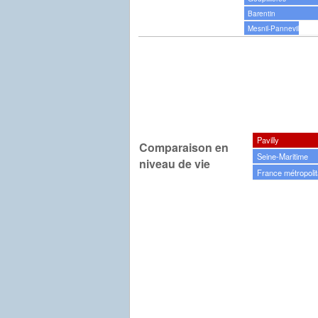
Barentin
Mesnil-Panneville
Pavilly
Comparaison en
Seine-Maritime
niveau de vie
France métropolit