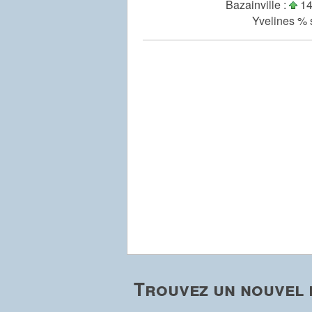
Bazainville :
14
Yvelines % 
Trouvez un nouvel e