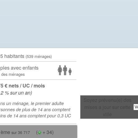
25 habitants
(539 ménages)
ples avec enfants
 des ménages
75 € nets / UC / mois
.2 % sur un an)
Soyez prévenu(e) des
ns un ménage, le premier adulte
mises a jour sur cette
rsonnes de plus de 14 ans comptent
ville
oins de 14 ans comptent pour 0,3 UC
 ème
(
+ 34)
sur 36 717