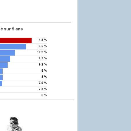
e sur 5 ans
14.8 %
13.5 %
10.9 %
9.7 %
9.2 %
8 %
8 %
7.9 %
7.3 %
6 %