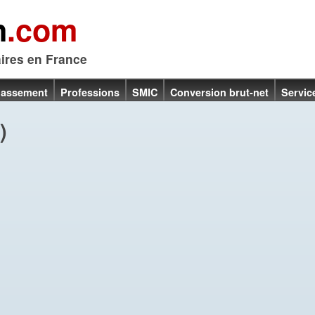
n
.com
aires en France
lassement
Professions
SMIC
Conversion brut-net
Servic
)