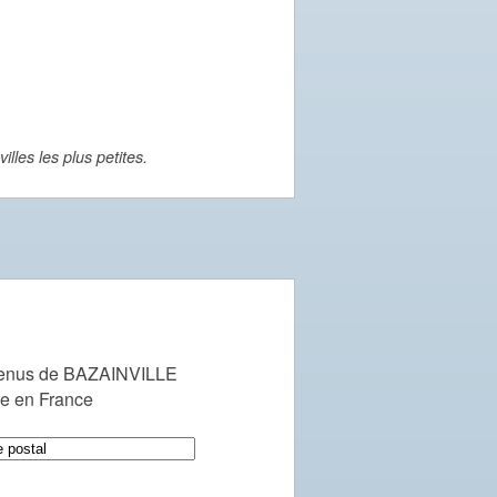
lles les plus petites.
venus de BAZAINVILLE
le en France