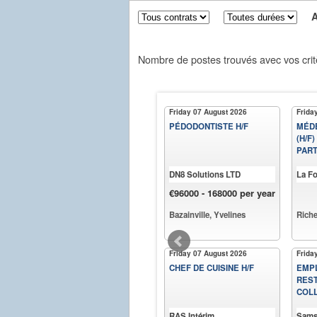
Aff
Nombre de postes trouvés avec vos crit
Friday 07 August 2026
Frida
PÉDODONTISTE H/F
MÉD
(H/F)
PART
DN8 Solutions LTD
La Fo
€96000 - 168000 per year
Bazainville, Yvelines
Riche
Friday 07 August 2026
Frida
CHEF DE CUISINE H/F
EMP
RES
COLL
RAS Intérim
Sams