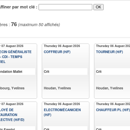
iner par mot clé :
76
ères :
(maximum 50 affichés)
y 07 August 2026
Thursday 06 August 2026
Thursday 06 August 20
ECIN GÉNÉRALISTE
COFFREUR (H/F)
TOURNEUR (H/F)
 - CDI - TEMPS
IEL
ndation Mallet
Crit
Crit
bourg, Yvelines
Houdan, Yvelines
Houdan, Yvelines
y 07 August 2026
Thursday 06 August 2026
Thursday 06 August 20
LOYÉ DE
ELECTROMÉCANICIEN
CHAUFFEUR PL (H/F)
TAURATION
(H/F)
ECTIVE (H/F/D)
ic Emploi
Crit
Crit