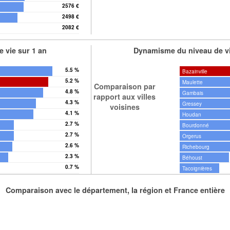
2576 €
2498 €
2082 €
 vie sur 1 an
Dynamisme du niveau de vi
5.5 %
Bazainville
5.2 %
Maulette
Comparaison par
4.8 %
Gambais
rapport aux villes
4.3 %
Gressey
voisines
4.1 %
Houdan
2.7 %
Bourdonné
2.7 %
Orgerus
2.6 %
Richebourg
2.3 %
Béhoust
0.7 %
Tacoignières
Comparaison avec le département, la région et France entière