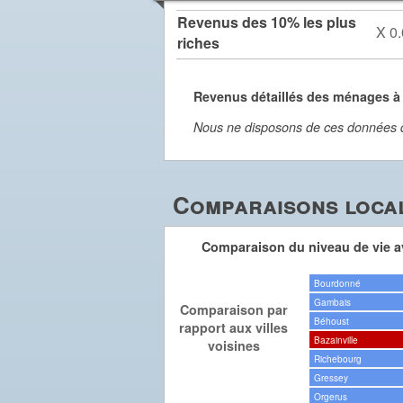
Revenus des 10% les plus
X 0.
riches
Revenus détaillés des ménages à 
Nous ne disposons de ces données dét
Comparaisons local
Comparaison du niveau de vie av
Bourdonné
Gambais
Comparaison par
Béhoust
rapport aux villes
Bazainville
voisines
Richebourg
Gressey
Orgerus