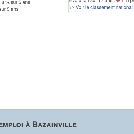
Evolution sur 17 ans :
115 pl
.8 % sur 5 ans
>> Voir le classement national
sur 5 ans
mploi à Bazainville