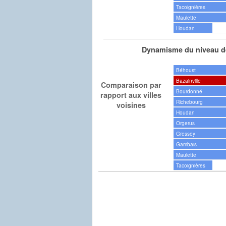
Tacoignières
Maulette
Houdan
Dynamisme du niveau de
Béhoust
Bazainville
Comparaison par
Bourdonné
rapport aux villes
Richebourg
voisines
Houdan
Orgerus
Gressey
Gambais
Maulette
Tacoignières