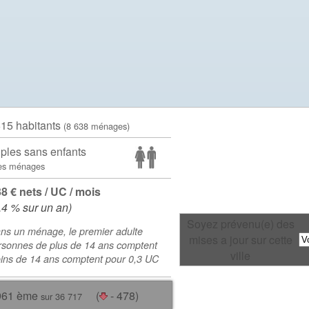
615 habitants
(8 638 ménages)
ples sans enfants
es ménages
38 € nets / UC / mois
.4 % sur un an)
Soyez prévenu(e) des
ns un ménage, le premier adulte
mises a jour sur cette
rsonnes de plus de 14 ans comptent
ville
oins de 14 ans comptent pour 0,3 UC
961 ème
(
- 478)
sur 36 717