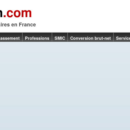
n
.com
aires en France
lassement
Professions
SMIC
Conversion brut-net
Servic