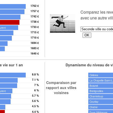
1762 €
Comparez les re
1757 €
1742 €
avec une autre vil
1738 €
1733 €
urent
1715 €
1710 €
1694 €
1683 €
1640 €
 vie sur 1 an
Dynamisme du niveau de vi
8.8 %
Cirières
7.1 %
La Chapelle-Saint-L
Comparaison par
7 %
Boismé
rapport aux villes
6 %
urent
Bretignolles
voisines
5.7 %
Chanteloup
5.6 %
Courlay
4.5 %
Chiché
4.4 %
Faye-l'Abbesse