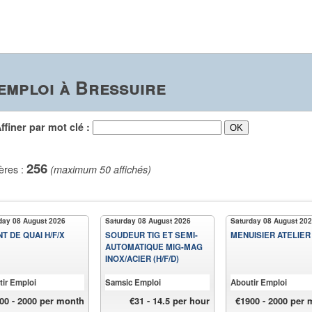
emploi à Bressuire
iner par mot clé :
256
ères :
(maximum 50 affichés)
day 08 August 2026
Saturday 08 August 2026
Saturday 08 August 20
T DE QUAI H/F/X
SOUDEUR TIG ET SEMI-
MENUISIER ATELIER 
AUTOMATIQUE MIG-MAG
INOX/ACIER (H/F/D)
ir Emploi
Samsic Emploi
Aboutir Emploi
00 - 2000 per month
€31 - 14.5 per hour
€1900 - 2000 per