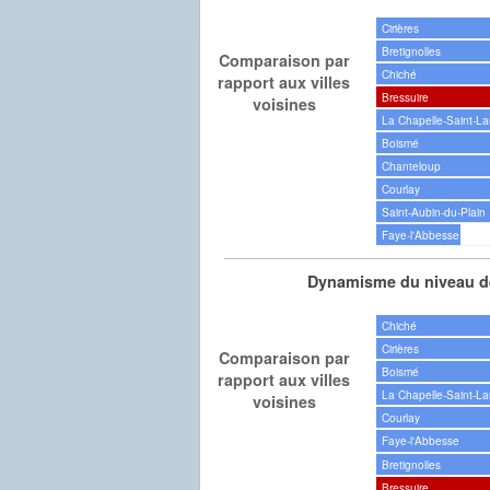
Cirières
Bretignolles
Comparaison par
Chiché
rapport aux villes
Bressuire
voisines
La Chapelle-Saint-La
Boismé
Chanteloup
Courlay
Saint-Aubin-du-Plain
Faye-l'Abbesse
Dynamisme du niveau de
Chiché
Cirières
Comparaison par
Boismé
rapport aux villes
La Chapelle-Saint-La
voisines
Courlay
Faye-l'Abbesse
Bretignolles
Bressuire