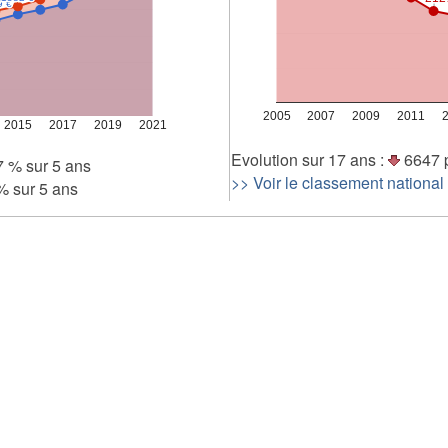
9 €
9 €
5 000
0
2005
2007
2009
2011
2015
2017
2019
2021
Evolution sur 17 ans :
6647 
7 % sur 5 ans
>> Voir le classement national
 sur 5 ans