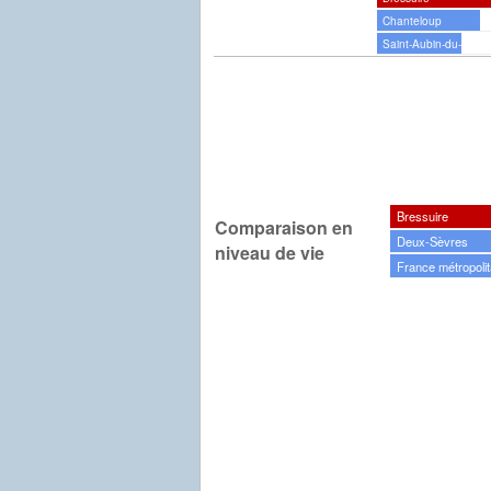
Chanteloup
Saint-Aubin-du-Plain
Bressuire
Comparaison en
Deux-Sèvres
niveau de vie
France métropolit