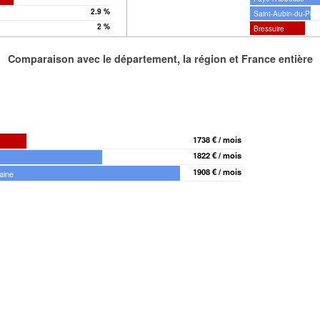
2.9 %
Saint-Aubin-du-Plai
2 %
Bressuire
Comparaison avec le département, la région et France entière
1738 € / mois
1822 € / mois
1908 € / mois
aine