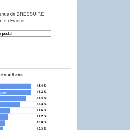
venus de BRESSUIRE
le en France
e sur 5 ans
15.4 %
15.3 %
aurent
14.4 %
13.3 %
11.6 %
11.2 %
10.6 %
10.3 %