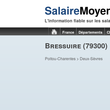
Salaire
Moye
L'information fiable sur les sal
France
Départements
C
Bressuire (79300)
Poitou-Charentes
>
Deux-Sèvres