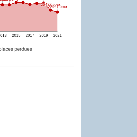
22483 ème
22483 ème
22961 ème
22961 ème
2013
2015
2017
2019
2021
places perdues