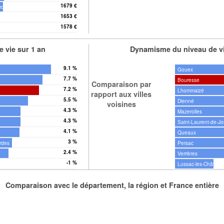
1679 €
rdes
1653 €
1578 €
 vie sur 1 an
Dynamisme du niveau de vi
9.1 %
Gouex
7.7 %
Bouresse
Comparaison par
7.2 %
Lhommaizé
rapport aux villes
5.5 %
Dienné
voisines
4.3 %
Mazerolles
4.3 %
Saint-Laurent-de-J
4.1 %
Queaux
3 %
rdes
Persac
2.4 %
Verrières
-1 %
Lussac-les-Château
Comparaison avec le département, la région et France entière