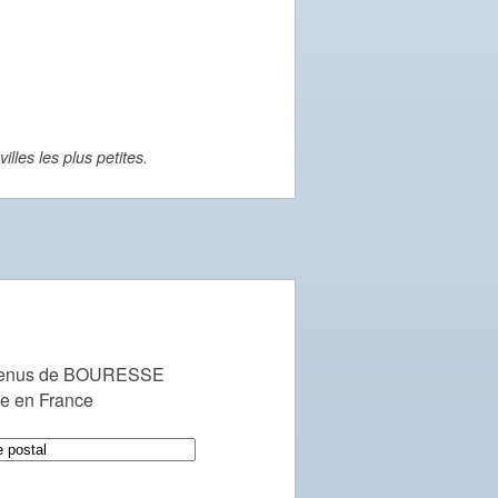
lles les plus petites.
evenus de BOURESSE
le en France