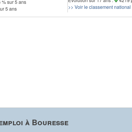
Evolution sur 17 ans :
4219 
 % sur 5 ans
>> Voir le classement national
ur 5 ans
emploi à Bouresse