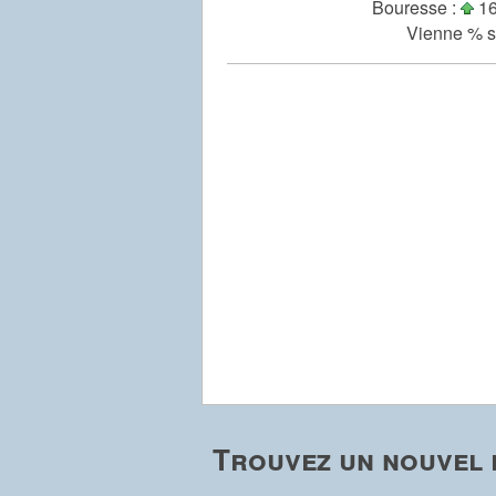
Bouresse :
16
Vienne % s
Trouvez un nouvel 