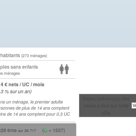
 habitants
(273 ménages)
ples sans enfants
es ménages
14 € nets / UC / mois
.3 % sur un an)
Soyez prévenu(e) des
ns un ménage, le premier adulte
mises a jour sur cette
rsonnes de plus de 14 ans comptent
ville
oins de 14 ans comptent pour 0,3 UC
028 ème
(
+ 1537)
sur 36 717