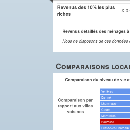
Revenus des 10% les plus
X 0.
riches
Revenus détaillés des ménages à
Nous ne disposons de ces données dét
Comparaisons local
Comparaison du niveau de vie av
Verrières
Dienné
Comparaison par
Lhommaizé
rapport aux villes
Gouex
voisines
Mazerolles
Bouresse
Lussac-les-Châteaux