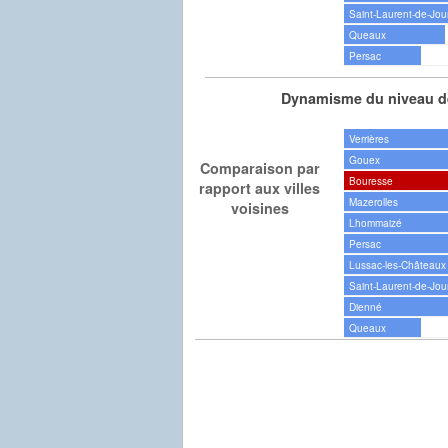
Saint-Laurent-de-Jou
Queaux
Persac
Dynamisme du niveau de
Verrières
Gouex
Comparaison par
Bouresse
rapport aux villes
Mazerolles
voisines
Lhommaizé
Persac
Lussac-les-Châteaux
Saint-Laurent-de-Jou
Dienné
Queaux