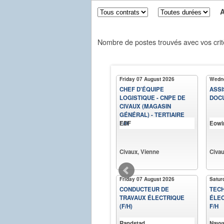
Aff
Nombre de postes trouvés avec vos crit
Friday 07 August 2026
Wedne
CHEF D'ÉQUIPE
ASSI
LOGISTIQUE - CNPE DE
DOCU
CIVAUX (MAGASIN
GÉNÉRAL) - TERTIAIRE
F/H
EDF
Eowi
Civaux, Vienne
Civau
Friday 07 August 2026
Satur
CONDUCTEUR DE
TECH
TRAVAUX ÉLECTRIQUE
ÉLEC
(F/H)
F/H
Randstad
Navy