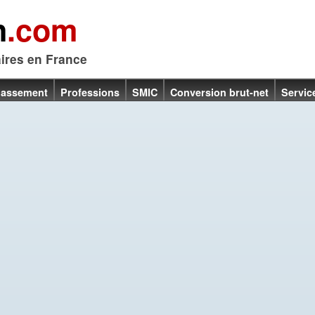
n
.com
aires en France
lassement
Professions
SMIC
Conversion brut-net
Servic