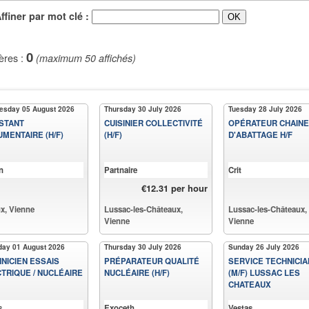
iner par mot clé :
0
ères :
(maximum 50 affichés)
sday 05 August 2026
Thursday 30 July 2026
Tuesday 28 July 2026
STANT
CUISINIER COLLECTIVITÉ
OPÉRATEUR CHAINE
MENTAIRE (H/F)
(H/F)
D'ABATTAGE H/F
n
Partnaire
Crit
€12.31 per hour
x, Vienne
Lussac-les-Châteaux,
Lussac-les-Châteaux,
Vienne
Vienne
day 01 August 2026
Thursday 30 July 2026
Sunday 26 July 2026
NICIEN ESSAIS
PRÉPARATEUR QUALITÉ
SERVICE TECHNICIA
TRIQUE / NUCLÉAIRE
NUCLÉAIRE (H/F)
(M/F) LUSSAC LES
CHATEAUX
s
Exoceth
Vestas