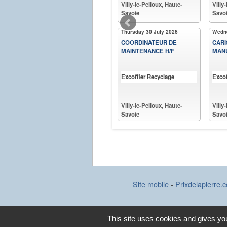
Villy-le-Pelloux, Haute-
Villy
Savoie
Savo
Thursday 30 July 2026
Wedne
COORDINATEUR DE
CARI
MAINTENANCE H/F
MANU
Excoffier Recyclage
Excof
Villy-le-Pelloux, Haute-
Villy
Savoie
Savo
Site mobile
-
Prixdelapierre.
Attention : les données et informations accessibles par le
sur le Site. Toute reprise d'informations ou de données s
This site uses cookies and gives you
SalaireMoyen.com,
Contactez-nous
.