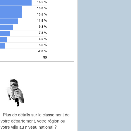
18.5 %
13.8 %
13.5 %
11.9 %
9.3 %
7.8 %
6.5 %
5.6 %
-2.8 %
lis
ND
Plus de détails sur le classement de
votre département, votre région ou
votre ville au niveau national ?