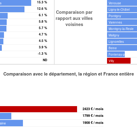
15.3 %
is
Venouse
12.6 %
Ligny-le-Châtel
Comparaison par
6.1 %
Pontigny
rapport aux villes
5.8 %
Varennes
voisines
5.7 %
Montigny-la-Resle
4.7 %
Maligny
4.5 %
Lignorelles
3.9 %
Beine
-1.3 %
Fontenay-près-Chab
ND
Villy
Comparaison avec le département, la région et France entière
2423 € / mois
1799 € / mois
1908 € / mois
aine