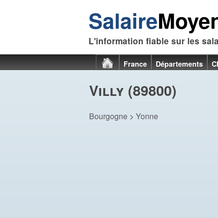
Salaire
Moye
L'information fiable sur les sal
France
Départements
C
Villy (89800)
Bourgogne
>
Yonne