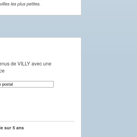
lles les plus petites.
enus de VILLY avec une
nce
e sur 5 ans