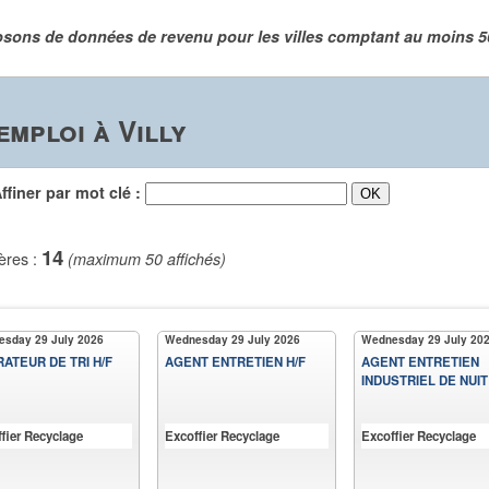
sons de données de revenu pour les villes comptant au moins 
mploi à Villy
iner par mot clé :
14
ères :
(maximum 50 affichés)
sday 29 July 2026
Wednesday 29 July 2026
Wednesday 29 July 20
ATEUR DE TRI H/F
AGENT ENTRETIEN H/F
AGENT ENTRETIEN
INDUSTRIEL DE NUIT
fier Recyclage
Excoffier Recyclage
Excoffier Recyclage