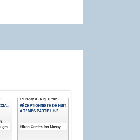
26
Thursday 06 August 2026
Thursday 06 August 2026
Thur
CIAL
RÉCEPTIONNISTE DE NUIT
SOUTIEN SCOLAIRE EN
SEN
À TEMPS PARTIEL H/F
FRANÇAIS H/F
DES
)
ouges
Hilton Garden Inn Massy
Complétude
iO A
€20.11 - 28.51 per hour
€6