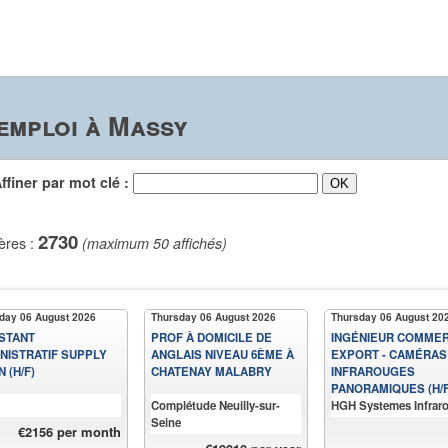
emploi à Massy
iner par mot clé :
2730
ères :
(maximum 50 affichés)
day 06 August 2026
Thursday 06 August 2026
Thursday 06 August 20
STANT
PROF À DOMICILE DE
INGÉNIEUR COMMER
NISTRATIF SUPPLY
ANGLAIS NIVEAU 6ÈME À
EXPORT - CAMÉRAS
N (H/F)
CHATENAY MALABRY
INFRAROUGES
PANORAMIQUES (H/F
Complétude Neuilly-sur-
HGH Systemes Infrar
Seine
€2156 per month