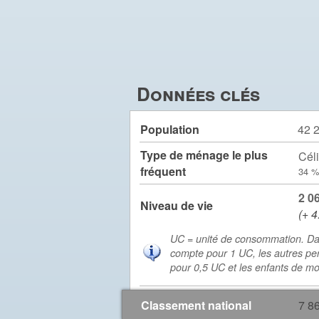
Données clés
Population
42 
Type de ménage le plus
Céli
fréquent
34 %
2 0
Niveau de vie
(+ 4
UC = unité de consommation. Da
compte pour 1 UC, les autres pe
pour 0,5 UC et les enfants de m
Classement national
7 8