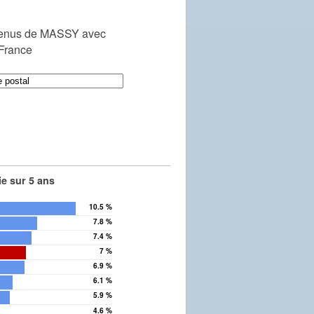
venus de MASSY avec
 France
e sur 5 ans
10.5 %
7.8 %
7.4 %
7 %
6.9 %
6.1 %
5.9 %
4.6 %