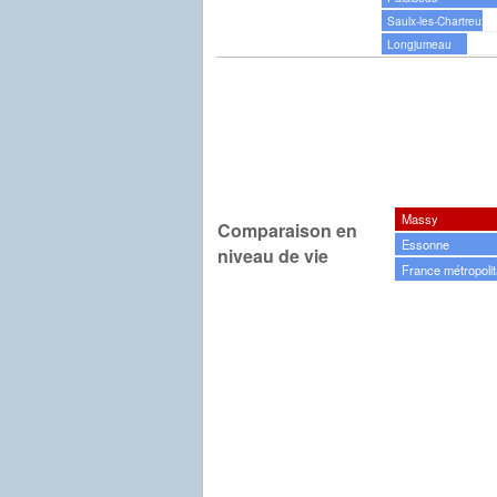
Saulx-les-Chartreux
Longjumeau
Massy
Comparaison en
Essonne
niveau de vie
France métropolit