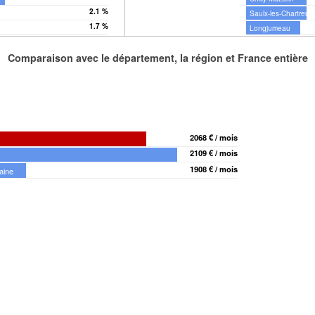
2.1 %
Saulx-les-Chartreux
1.7 %
Longjumeau
Comparaison avec le département, la région et France entière
2068 € / mois
2109 € / mois
1908 € / mois
aine