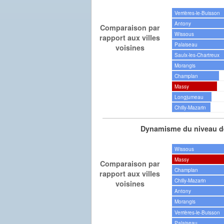
Verrières-le-Buisson
Antony
Comparaison par
Wissous
rapport aux villes
Palaiseau
voisines
Saulx-les-Chartreux
Morangis
Champlan
Massy
Longjumeau
Chilly-Mazarin
Dynamisme du niveau de
Wissous
Massy
Comparaison par
Champlan
rapport aux villes
Chilly-Mazarin
voisines
Antony
Morangis
Verrières-le-Buisson
Palaiseau