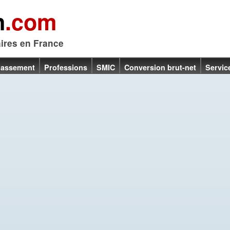
n
.com
aires en France
lassement
Professions
SMIC
Conversion brut-net
Servic