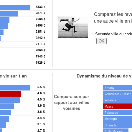
3333 €
Comparez les re
2871 €
2568 €
une autre ville en
2498 €
2351 €
2242 €
2111 €
2068 €
1945 €
1929 €
 vie sur 1 an
Dynamisme du niveau de vi
5.5 %
Antony
4.6 %
Verrières-le-Buisson
Comparaison par
4.5 %
Wissous
rapport aux villes
3.9 %
Massy
voisines
3.6 %
Palaiseau
3.4 %
Morangis
3.1 %
Champlan
2.7 %
Chilly-Mazarin