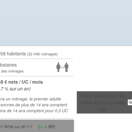
258 habitants
(22 046 ménages)
bataires
 des ménages
68 € nets / UC / mois
.7 % sur un an)
Soyez prévenu(e) des
ns un ménage, le premier adulte
mises a jour sur cette
rsonnes de plus de 14 ans comptent
ville
oins de 14 ans comptent pour 0,3 UC
61 ème
(
+ 89)
sur 36 717