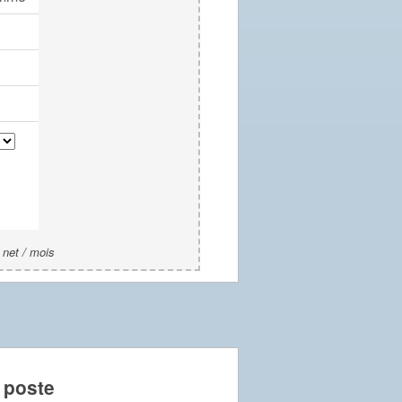
 net / mois
 poste