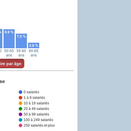
%
9.9 %
7.5 %
2.8 %
0
50-55
55-60
60-65
ans
ans
ans
aire par âge
ise
0 salariés
1 à 9 salariés
10 à 19 salariés
20 à 49 salariés
50 à 99 salariés
100 à 249 salariés
250 salariés et plus