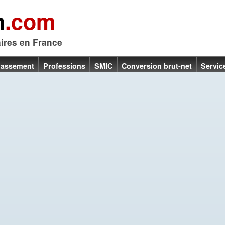
n
.com
aires en France
lassement
Professions
SMIC
Conversion brut-net
Servic