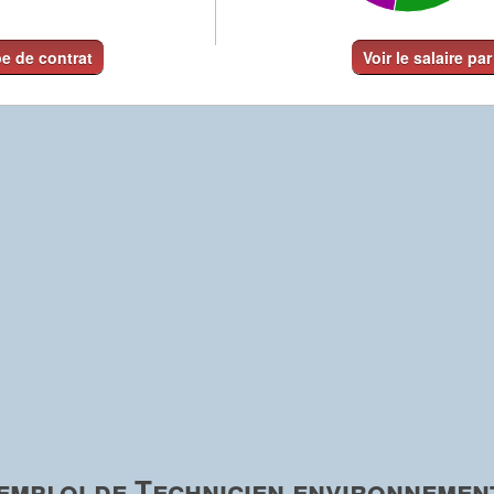
pe de contrat
Voir le salaire par
emploi de Technicien environnemen