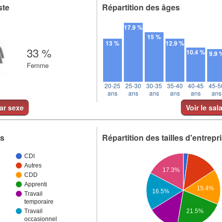
ste
Répartition des âges
17.9 %
15 %
13 %
12.9 %
33 %
10.4 %
9.9 
Femme
20-25
25-30
30-35
35-40
40-45
45-5
ans
ans
ans
ans
ans
ans
par sexe
Voir le sal
ts
Répartition des tailles d'entrepr
CDI
Autres
17.3%
CDD
Apprenti
15.4%
16.5%
Travail
temporaire
Travail
21.5%
occasionnel