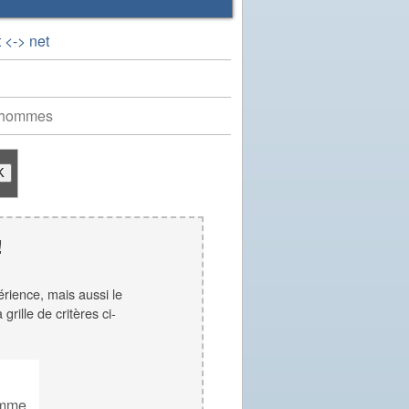
 <-> net
 hommes
!
érience, mais aussi le
rille de critères ci-
mme