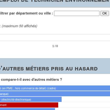
trer par département ou ville :
 :
(maximum 50 affichés)
1 / 0
'autres métiers pris au hasard
compare-t-il avec d'autres métiers ?
l (en PME , hors commerce de détail) (cadre)
banque)
 (électricité-électronique)
ement