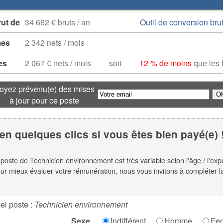
rut de
34 662 € bruts / an
Outil de conversion brut
mes
2 342 nets / mois
es
2 067 € nets / mois
soit
12 % de moins
que les
oyez prévenu(e) des mises
à jour pour ce poste
en quelques clics si vous êtes bien payé(e) 
e poste de Technicien environnement est très variable selon l'âge / l'exp
our mieux évaluer votre rémunération, nous vous invitons à compléter la g
el poste :
Technicien environnement
Sexe
Indifférent
Homme
Fe