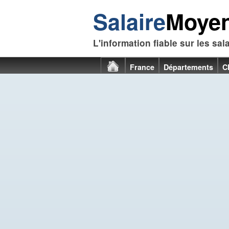
Salaire
Moye
L'information fiable sur les sal
France
Départements
C