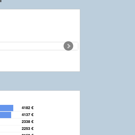
4182 €
4137 €
2338 €
2253 €