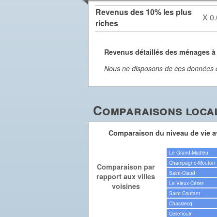
Revenus des 10% les plus
X 0.
riches
Revenus détaillés des ménages à
Nous ne disposons de ces données dét
Comparaisons local
Comparaison du niveau de vie av
Le Grand-Madieu
Champagne-Mouton
Comparaison par
Saint-Claud
rapport aux villes
Le Vieux-Cérier
voisines
Saint-Coutant
Chassiecq
Cellefrouin