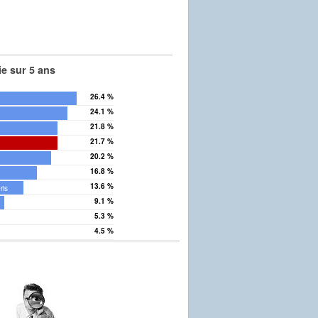
e sur 5 ans
26.4 %
24.1 %
21.8 %
21.7 %
20.2 %
16.8 %
13.6 %
ris
9.1 %
5.3 %
n
4.5 %
tte