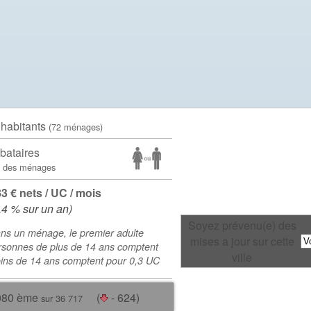
 habitants
(72 ménages)
bataires
 des ménages
83 € nets / UC / mois
.4 % sur un an)
Soyez prévenu(e) des
ns un ménage, le premier adulte
mises a jour sur cette
rsonnes de plus de 14 ans comptent
ville
oins de 14 ans comptent pour 0,3 UC
080 ème
(
- 624)
sur 36 717