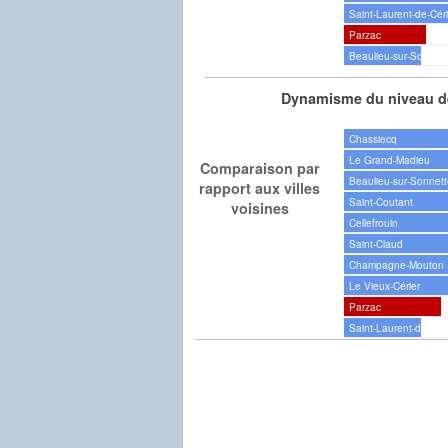
Saint-Laurent-de-Cér
Parzac
Beaulieu-sur-Sonnet
Dynamisme du niveau de
Chassiecq
Le Grand-Madieu
Comparaison par
Beaulieu-sur-Sonnet
rapport aux villes
Saint-Coutant
voisines
Cellefrouin
Saint-Claud
Champagne-Mouton
Le Vieux-Cérier
Parzac
Saint-Laurent-de-Cér