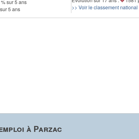
Evolution sur 17 ans :
1581 
 % sur 5 ans
>> Voir le classement national
sur 5 ans
emploi à Parzac