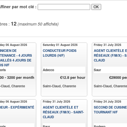
iner par mot clé :
12
ères :
(maximum 50 affichés)
day 06 August 2026
Saturday 01 August 2026
Friday 31 July 2026
NICIEN DE
CONDUCTEUR POIDS
AGENT CLIENTÈLE 
TENANCE - 4 JOURS
LOURDS (H/F)
RÉSEAUX (F/M/X) - S
AILLÉS 4 JOURS DE
CLAUD
S H/F
oris
Adecco
Saur
00 - 3200 per month
€12.8 per hour
€29000 pe
-Claud, Charente
Saint-Claud, Charente
Saint-Claud, Charente
day 06 August 2026
Friday 31 July 2026
Friday 24 July 2026
EUR - EXPÉRIMENTÉ
AGENT CLIENTÈLE ET
SECOND DE CUISINE
RÉSEAUX (F/M/X) - SAINT-
TOURNANT H/F
CLAUD
oris
Saur
Sodexo