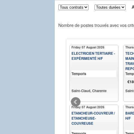
Aff
Nombre de postes trouvés avec vos crit
Friday 07 August 2026
Thurs
ELECTRICIEN TERTIAIRE -
TECH
EXPÉRIMENTÉ H/F
MAIN
TRAV
REPO
Temporis
Temp
€18
Saint-Claud, Charente
Saint
Friday 07 August 2026
Thurs
ETANCHEUR-COUVREUR /
BARD
ETANCHEUSE-
H/F
COUVREUSE
Temporis
Temp