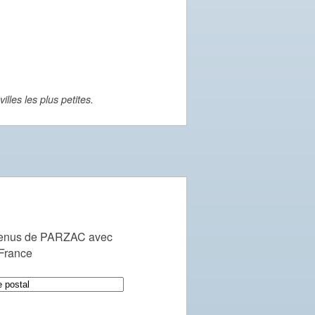
lles les plus petites.
venus de PARZAC avec
 France