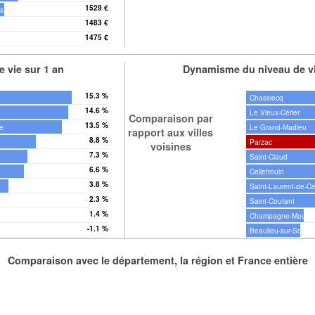
1529 €
is
1483 €
1475 €
te
 vie sur 1 an
Dynamisme du niveau de vi
15.3 %
Chassiecq
14.6 %
Le Vieux-Cérier
Comparaison par
13.5 %
te
Le Grand-Madieu
rapport aux villes
8.8 %
Parzac
voisines
7.3 %
Saint-Claud
6.6 %
Cellefrouin
3.8 %
Saint-Laurent-de-Cé
2.3 %
Saint-Coutant
1.4 %
Champagne-Mouto
-1.1 %
is
Beaulieu-sur-Sonne
Comparaison avec le département, la région et France entière