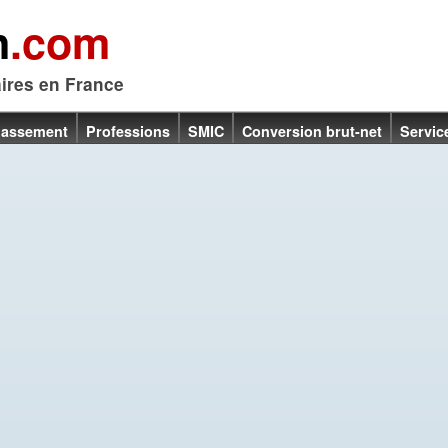
n
.com
aires en France
lassement
Professions
SMIC
Conversion brut-net
Servic