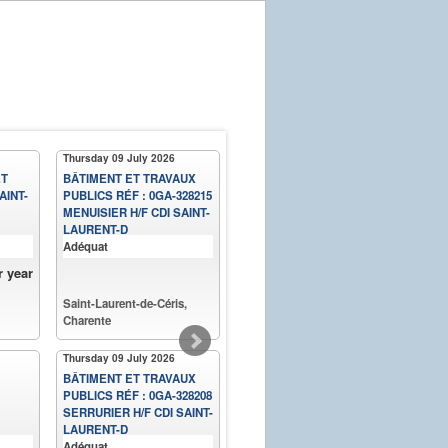
Thursday 09 July 2026
Friday 03 July 2026
ET
BÂTIMENT ET TRAVAUX
PEINTRE BÂTIMENT N2P2
AINT-
PUBLICS RÉF : 0GA-328215
OU N3P1 F/H
MENUISIER H/F CDI SAINT-
LAURENT-D
Adéquat
GE16
r year
Saint-Laurent-de-Céris,
Saint-Laurent-de-Céris,
Charente
Charente
Thursday 09 July 2026
Thursday 02 July 2026
BÂTIMENT ET TRAVAUX
PEINTRE BÂTIMENT N2P2
PUBLICS RÉF : 0GA-328208
OU N3P1 F/H
SERRURIER H/F CDI SAINT-
LAURENT-D
Adéquat
GE16